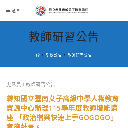
跳
轉
選單
至
主
要
教師研習公告
內
容
>
學校公告
>
教師研習公告
虎尾農工教師研習公告
轉知國立臺南女子高級中學人權教育
資源中心辦理115學年度教師增能講
座 「政治檔案快速上手GOGOGO」
實施計畫。