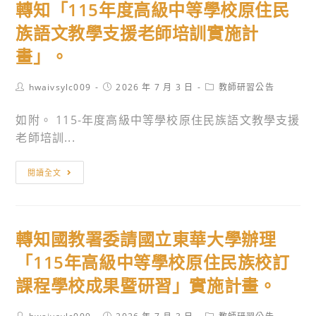
體
數
轉知「115年度高級中等學校原住民
大
育
與
位
學
族語文教學支援老師培訓實施計
教
工
融
觀
師
畫」。
具
入）
光
培
－
教
學
訓
Post
Post
Post
hwaivsylc009
2026 年 7 月 3 日
教師研習公告
生
師
院
author:
published:
category:
工
成
增
EMI
如附。 115-年度高級中等學校原住民族語文教學支援
作
式
能
中
老師培訓...
坊。
人
初
心
工
階
於
轉
閱讀全文
智
研
115
知
慧
習。
年
「115
工
9
年
作
轉知國教署委請國立東華大學辦理
月
度
坊」。
4
高
「115年高級中等學校原住民族校訂
日
級
課程學校成果暨研習」實施計畫。
辦
中
理
等
Post
Post
Post