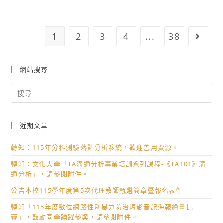
台
計
理
北
畫」。
「115
歌
年
1
2
3
4
...
38
Go to
德
高
學
級
院
網站搜尋
中
「DaF
等
Search
暑
學
for:
期
校
教
原
近期文章
學
住
增
民
轉知：115年分科測驗落點分析系統，歡迎善用資源。
能
族
轉知：文化大學「TA溝通分析專業培訓系列課程-《TA101》溝
週」
校
通分析」，請參閱附件。
研
訂
公告本校115學年度第5次代理教師甄選簡章暨報名表件
習
課
活
轉知「115年度數位網路性別暴力防治短影音記海報繪畫比
程
動
賽」，鼓勵同學踴躍參與，請參閱附件。
學