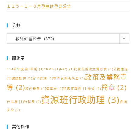
實
校
１１５－１－８月重補修重要公告
施
成
計
果
分類
畫。
暨
研
分
教師研習公告 (372)
類
習」
實
關鍵字
施
計
114學年度第1學期
(1)
CRPD
(1)
FAQ
(1)
代收代辦收支情形表
(1)
公務信箱
畫。
政策及業務宣
(1)
城鎮韌性
(1)
安全管理
(1)
審查合格者名單
(1)
導
(2)
簡章
(2)
校內規章
(1)
檔案局
(1)
特教宣導週
(1)
研習
(1)
資源班行政助理
(3)
行事曆
(1)
行程表
(1)
資通
安全
(1)
其他操作