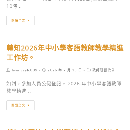
人
10時...
權
教
轉
閱讀全文
育
知
資
114
源
學
中
轉知2026年中小學客語教師教學精進
年
心
度
工作坊。
辦
技
理
術
Post
Post
Post
hwaivsylc009
2026 年 7 月 13 日
教師研習公告
115
author:
published:
category:
型
學
如附，參加人員公假登記。 2026-年中小學客語教師
高
年
教學精進...
級
度
中
教
轉
等
閱讀全文
師
知
學
增
2026
校
能
年
自