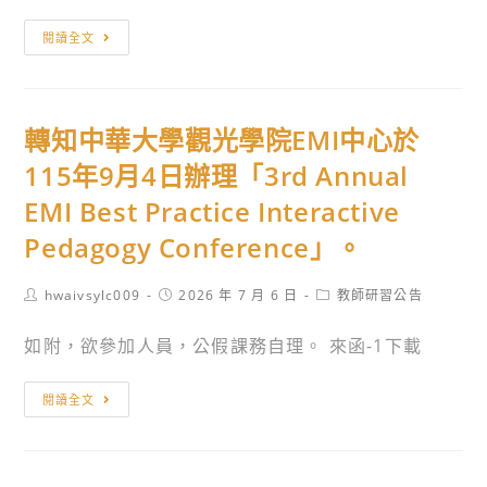
教
「青
育
轉
閱讀全文
少
研
知
年
究
115
財
所
年
務
轉知中華大學觀光學院EMI中心於
辦
高
健
理
級
115年9月4日辦理「3rd Annual
康
「用
中
EMI Best Practice Interactive
校
GAI
等
園
Pedagogy Conference」。
打
學
師
造
校
生
Post
Post
Post
hwaivsylc009
2026 年 7 月 6 日
教師研習公告
屬
學
author:
published:
category:
培
於
習
如附，欲參加人員，公假課務自理。 來函-1下載
力
你
扶
計
的
助
轉
閱讀全文
畫」
教
教
知
金
學
學
中
融
軟
（含
華
教