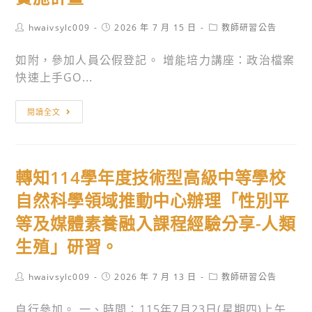
Post
Post
Post
hwaivsylc009
2026 年 7 月 15 日
教師研習公告
author:
published:
category:
如附，參加人員公假登記。 增能培力講座：政治檔案
快速上手GO...
轉
閱讀全文
知
國
立
轉知114學年度技術型高級中等學校
臺
南
自然科學領域推動中心辦理「性別平
女
等及媒體素養融入課程經驗分享-人類
子
生殖」研習。
高
級
Post
Post
Post
hwaivsylc009
2026 年 7 月 13 日
教師研習公告
中
author:
published:
category:
學
自行參加。 一、時間：115年7月23日(星期四)上午