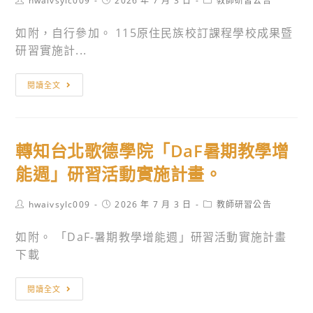
hwaivsylc009
2026 年 7 月 3 日
教師研習公告
「3rd
學
author:
published:
category:
Annual
校
如附，自行參加。 115原住民族校訂課程學校成果暨
EMI
原
研習實施計...
Best
住
Practice
民
轉
閱讀全文
Interactive
族
知
Pedagogy
語
國
Conference」。
文
教
轉知台北歌德學院「DaF暑期教學增
教
署
學
委
能週」研習活動實施計畫。
支
請
援
國
Post
Post
Post
hwaivsylc009
2026 年 7 月 3 日
教師研習公告
author:
published:
category:
老
立
如附。 「DaF-暑期教學增能週」研習活動實施計畫
師
東
下載
培
華
訓
大
轉
實
學
閱讀全文
知
施
辦