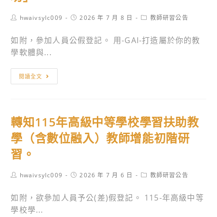
素
轉
Post
Post
Post
hwaivsylc009
2026 年 7 月 8 日
教師研習公告
養
未
author:
published:
category:
融
來
如附，參加人員公假登記。 用-GAI-打造屬於你的教
入
創
學軟體與...
課
新
程
協
轉
閱讀全文
經
會
知
驗
與
國
分
台
立
享-
北
轉知115年高級中等學校學習扶助教
臺
人
富
灣
學（含數位融入）教師增能初階研
類
邦
師
習。
生
商
範
殖」
業
大
Post
Post
Post
hwaivsylc009
2026 年 7 月 6 日
教師研習公告
研
銀
學
author:
published:
category:
習。
行
資
如附，欲參加人員予公(差)假登記。 115-年高級中等
合
訊
學校學...
辦