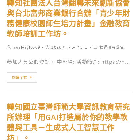
轉知社團法人台灣翻轉未來創新協會
講
中
然
座
小
與台北富邦商業銀行合辦「青少年財
科
「政
學
學
務健康校園師生培力計畫」金融教育
治
客
領
教師培訓工作坊。
檔
語
域
案
教
推
Post
Post
Post
hwaivsylc009
2026 年 7 月 13 日
教師研習公告
快
師
動
author:
published:
category:
速
教
中
參加人員公假登記。 中部場: 活動簡介: https://n...
上
學
心
手
精
辦
轉
閱讀全文
GOGOGO」
進
理
知
實
工
「性
社
施
作
別
團
計
坊。
轉知國立臺灣師範大學資訊教育研究
平
法
畫。
等
人
所辦理「用GAI打造屬於你的教學軟
及
台
體與工具－生成式人工智慧工作
媒
灣
坊」。
體
翻