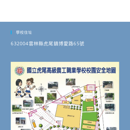
學校住址
632004雲林縣虎尾鎮博愛路65號