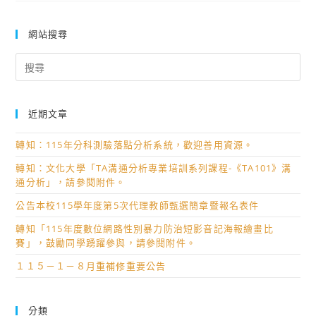
×
「2025
高
光
技
級
網站搜尋
影
職
中
Search
魔
教
等
for:
法
育
學
全
國
校
近期文章
像
際
第
攝
研
二
轉知：115年分科測驗落點分析系統，歡迎善用資源。
影
討
外
轉知：文化大學「TA溝通分析專業培訓系列課程-《TA101》溝
日
會
語
通分析」，請參閱附件。
一
—
教
公告本校115學年度第5次代理教師甄選簡章暨報名表件
日
擁
育
研
抱
推
轉知「115年度數位網路性別暴力防治短影音記海報繪畫比
賽」，鼓勵同學踴躍參與，請參閱附件。
習
變
動
營」，
革
計
１１５－１－８月重補修重要公告
鼓
創
畫
勵
新
辦
分類