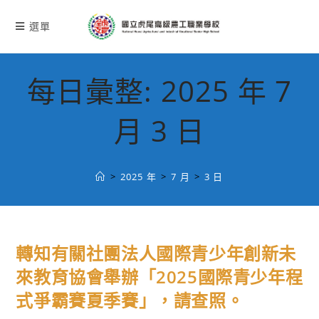
跳
轉
選單
至
主
要
每日彙整: 2025 年 7
內
容
月 3 日
>
2025 年
>
7 月
>
3 日
轉知有關社團法人國際青少年創新未
來教育協會舉辦「2025國際青少年程
式爭霸賽夏季賽」，請查照。