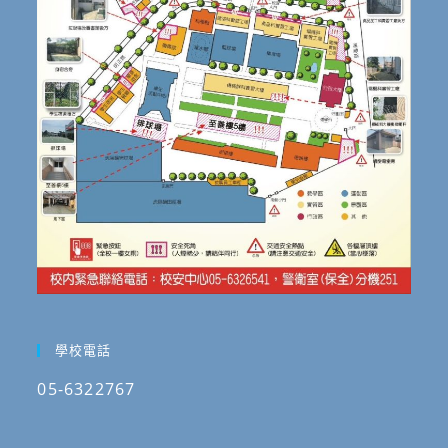
學校電話
05-6322767