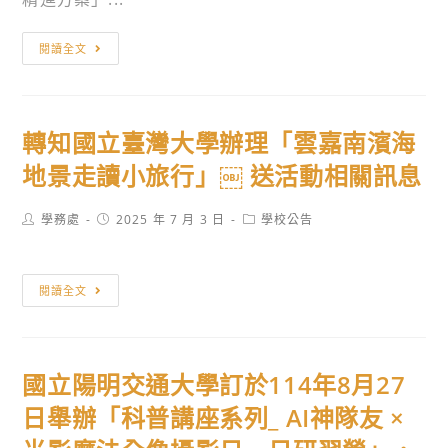
創
新
轉
閱讀全文
未
知
來
國
教
立
育
轉知國立臺灣大學辦理「雲嘉南濱海
臺
協
南
地景走讀小旅行」￼ 送活動相關訊息
會
第
舉
二
Post
Post
Post
學務處
2025 年 7 月 3 日
學校公告
辦
author:
published:
category:
高
「2025
級
國
轉
中
閱讀全文
際
知
學
青
國
承
少
立
辦
國立陽明交通大學訂於114年8月27
年
臺
114
程
灣
日舉辦「科普講座系列_ AI神隊友 ×
年
式
大
教