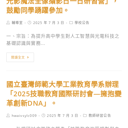
光影魔法全像攝影日一日研習營」，
爭
學
育
鼓勵同學踴躍參加。
霸
辦
部
賽
理
主
Post
Post
Post
輔導室
2025 年 7 月 3 日
學校公告
夏
「雲
管
author:
published:
category:
季
嘉
高
一、宗旨：為提升高中學生對人工智慧與光電科技之
賽」，
南
級
基礎認識與實務...
請
濱
中
查
海
等
國
閱讀全文
照。
地
學
立
景
校
陽
走
『推
明
讀
國立臺灣師範大學工業教育學系辦理
動
交
小
中
通
「2025技職教育國際研討會—擁抱變
旅
小
大
革創新DNA」。
行」
學
學
￼
數
訂
Post
Post
Post
hwaivsylc009
2025 年 7 月 3 日
教師研習公告
送
位
於
author:
published:
category:
活
學
114