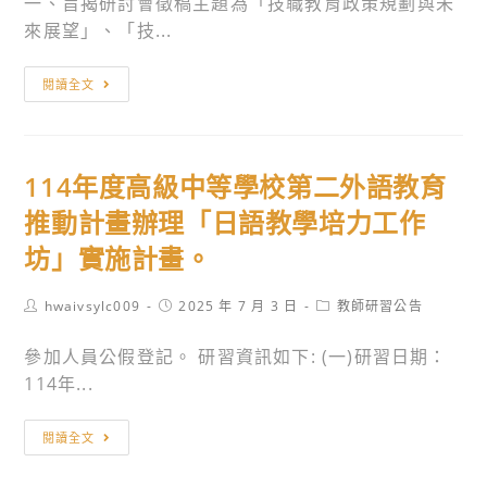
一、旨揭研討會徵稿主題為「技職教育政策規劃與未
動
習
年
來展望」、「技...
相
精
8
關
進
月
國
閱讀全文
訊
方
27
立
息
案』
日
臺
A3
舉
灣
114年度高級中等學校第二外語教育
數
辦
師
位
「科
範
推動計畫辦理「日語教學培力工作
素
普
大
坊」實施計畫。
養
講
學
增
座
工
Post
Post
Post
hwaivsylc009
2025 年 7 月 3 日
教師研習公告
能
系
業
author:
published:
category:
研
列
教
參加人員公假登記。 研習資訊如下: (一)研習日期：
習，
_
育
114年...
請
AI
學
查
神
系
114
閱讀全文
照。
隊
辦
年
友
理
度