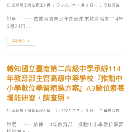
Post
Post
Post
虎尾農工網站管理人員
2025 年 7 月 3 日
學校公告
author:
published:
category:
說明： 一、依據國際青少年創新未來教育協會114年
6月24日...
轉
閱讀全文
知
有
關
轉知國立臺南第二高級中學承辦114
社
團
年教育部主管高級中等學校『推動中
法
小學數位學習精進方案』A3數位素養
人
增能研習，請查照。
國
際
Post
Post
Post
虎尾農工網站管理人員
2025 年 7 月 3 日
學校公告
青
author:
published:
category:
少
說明： 一、依據114年教育部「推動中小學數位學習
年
精進方案」...