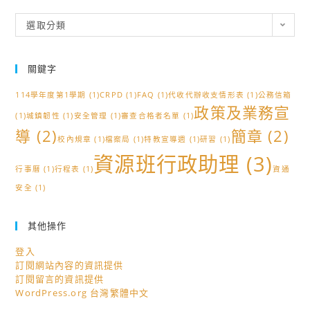
同
DNA」。
理
學
「日
分
選取分類
類
踴
語
躍
教
關鍵字
參
學
加。
培
114學年度第1學期
(1)
CRPD
(1)
FAQ
(1)
代收代辦收支情形表
(1)
公務信箱
力
政策及業務宣
(1)
城鎮韌性
(1)
安全管理
(1)
審查合格者名單
(1)
工
導
(2)
簡章
(2)
作
校內規章
(1)
檔案局
(1)
特教宣導週
(1)
研習
(1)
坊」
資源班行政助理
(3)
行事曆
(1)
行程表
(1)
資通
實
安全
(1)
施
計
畫。
其他操作
登入
訂閱網站內容的資訊提供
訂閱留言的資訊提供
WordPress.org 台灣繁體中文