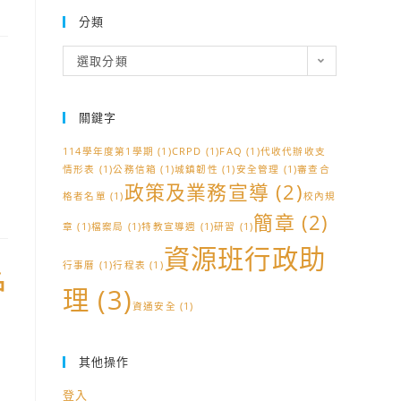
分類
分
選取分類
類
關鍵字
114學年度第1學期
(1)
CRPD
(1)
FAQ
(1)
代收代辦收支
情形表
(1)
公務信箱
(1)
城鎮韌性
(1)
安全管理
(1)
審查合
政策及業務宣導
(2)
格者名單
(1)
校內規
簡章
(2)
章
(1)
檔案局
(1)
特教宣導週
(1)
研習
(1)
資源班行政助
行事曆
(1)
行程表
(1)
名
理
(3)
資通安全
(1)
其他操作
登入