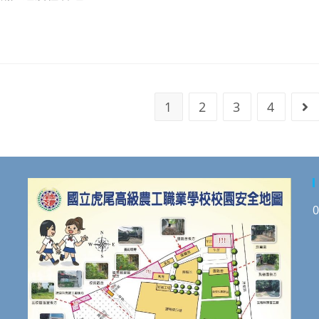
1
2
3
4
Go