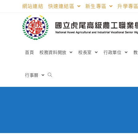
跳
網站連結
快速連結區
新生專區
升學專
轉
至
主
要
內
容
首頁
校務資料開放
校長室
行政單位
行事曆