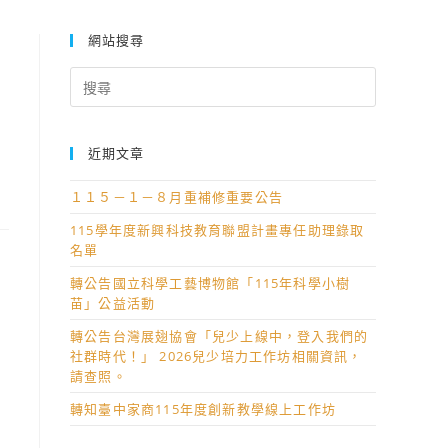
網站搜尋
Search
for:
近期文章
１１５－１－８月重補修重要公告
115學年度新興科技教育聯盟計畫專任助理錄取
名單
轉公告國立科學工藝博物館「115年科學小樹
苗」公益活動
轉公告台灣展翅協會「兒少上線中，登入我們的
社群時代！」 2026兒少培力工作坊相關資訊，
請查照。
轉知臺中家商115年度創新教學線上工作坊