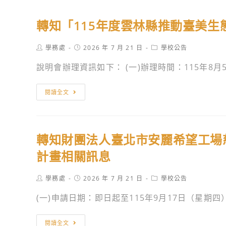
轉知「115年度雲林縣推動臺美
Post
Post
Post
學務處
2026 年 7 月 21 日
學校公告
author:
published:
category:
說明會辦理資訊如下： (一)辦理時間：115年8月5
轉
閱讀全文
知
「115
年
轉知財團法人臺北市安麗希望工場慈
度
雲
計畫相關訊息
林
縣
Post
Post
Post
學務處
2026 年 7 月 21 日
學校公告
author:
published:
category:
推
(一)申請日期：即日起至115年9月17日（星期四）中
動
臺
轉
閱讀全文