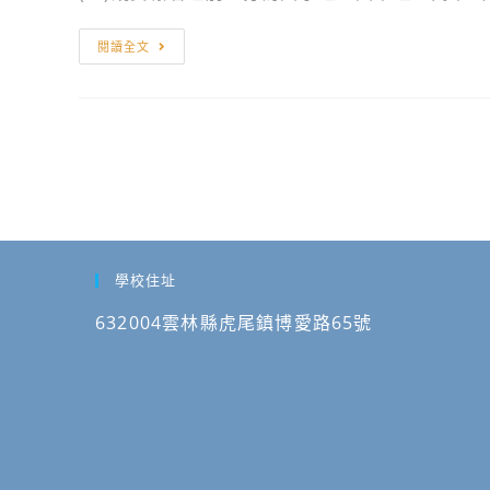
息
相
健
關
康
轉
閱讀全文
訊
飲
知
息
食
環
小
境
主
部
播」
與
活
教
動
育
相
部
學校住址
關
共
訊
同
632004雲林縣虎尾鎮博愛路65號
息
辦
￼
理
「115
年
環
境