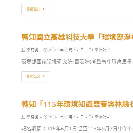
會
會
轉
閱讀全文
2026「小
「氣
知
夢
候
衛
想．
少
生
大
年」
轉知國立高雄科技大學「環境部淨
福
志
免
利
氣」
費
Post
Post
Post
學務處
2026 年 6 月 17 日
學校公告
部
author:
published:
category:
追
環
國
環境部國家環境研究院(國環院)考量高中職應屆畢業
夢
境
民
計
教
健
轉
閱讀全文
畫
育
康
知
相
資
署
國
關
源
115
立
訊
相
轉知「115年環境知識競賽雲林
年
高
息
關
效
雄
訊
Post
Post
Post
學務處
2026 年 6 月 12 日
學校公告
期
科
author:
published:
category:
息
內
技
報名期間：115年6月1日起至115年9月7日中午12