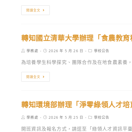
「青
大
少
學
轉
閱讀全文
年
「環
知
健
境
「115
康
部
年
轉知國立清華大學辦理「食農教育
促
淨
環
進
零
境
Post
Post
Post
學務處
2026 年 5 月 26 日
學校公告
服
綠
知
author:
published:
category:
務
領
識
為培養學生科學探究、團隊合作及在地食農素養，特
友
人
競
善
才
賽
轉
閱讀全文
機
培
雲
知
構」
育
林
國
名
課
縣
立
轉知環境部辦理「淨零綠領人才培
單
程」
初
清
相
招
賽
華
Post
Post
Post
學務處
2026 年 5 月 25 日
學校公告
關
生
競
大
author:
published:
category:
訊
相
賽
學
開班資訊及報名方式，請逕至「綠領人才資訊平臺」（h