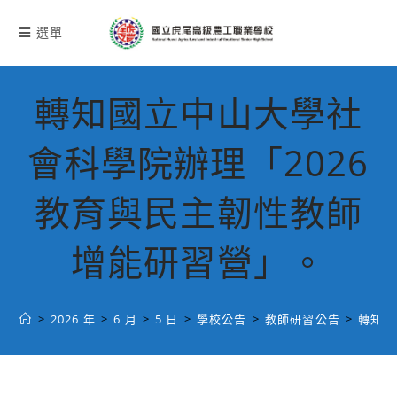
跳
轉
選單
至
主
要
轉知國立中山大學社
內
容
會科學院辦理「2026
教育與民主韌性教師
增能研習營」。
>
2026 年
>
6 月
>
5 日
>
學校公告
>
教師研習公告
>
轉知國