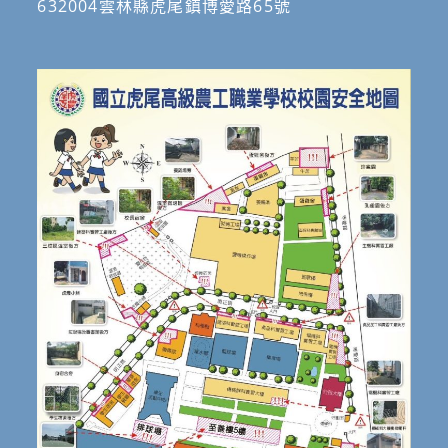
632004雲林縣虎尾鎮博愛路65號