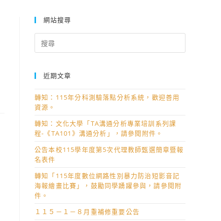
網站搜尋
Search
for:
近期文章
轉知：115年分科測驗落點分析系統，歡迎善用
資源。
轉知：文化大學「TA溝通分析專業培訓系列課
程-《TA101》溝通分析」，請參閱附件。
公告本校115學年度第5次代理教師甄選簡章暨報
名表件
轉知「115年度數位網路性別暴力防治短影音記
海報繪畫比賽」，鼓勵同學踴躍參與，請參閱附
件。
１１５－１－８月重補修重要公告