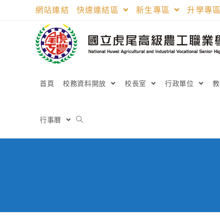
跳
網站連結
快速連結區
新生專區
升學專
轉
至
主
要
內
容
首頁
校務資料開放
校長室
行政單位
行事曆