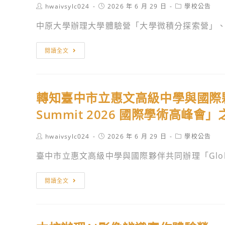
理
年
Post
Post
Post
hwaivsylc024
2026 年 6 月 29 日
學校公告
author:
published:
category:
「2026
度
中原大學辦理大學體驗營「大學微積分探索營」、「
國
第
高
一
轉
閱讀全文
中
學
知
暑
期
中
期
辦
原
營-
理
轉知臺中市立惠文高級中學與國際夥伴共
大
科
轉
學
Summit 2026 國際學術高峰
技
學
辦
鑑
考
理
Post
Post
Post
hwaivsylc024
2026 年 6 月 29 日
學校公告
識
招
author:
published:
category:
大
臺中市立惠文高級中學與國際夥伴共同辦理「Global-
偵
生，
學
查
敬
體
轉
實
請
閱讀全文
驗
知
戰
貴
營
臺
營」
校
「大
中
活
惠
學