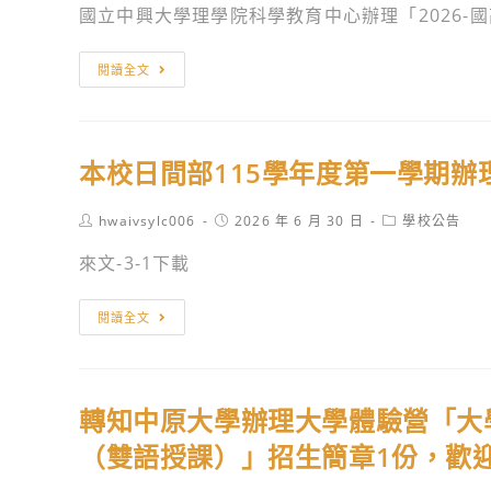
國立中興大學理學院科學教育中心辦理「2026-國高
會
「2026
國
閱讀全文
年
立
度
中
108
興
課
本校日間部115學年度第一學期
大
綱
學
調
Post
Post
Post
hwaivsylc006
2026 年 6 月 30 日
學校公告
理
author:
published:
category:
查
學
來文-3-1下載
問
院
卷」
科
本
閱讀全文
學
校
教
日
育
間
轉知中原大學辦理大學體驗營「大
中
部
心
115
（雙語授課）」招生簡章1份，歡
辦
學