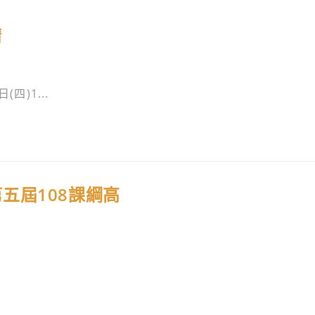
請
四)1...
第五屆108課綱高