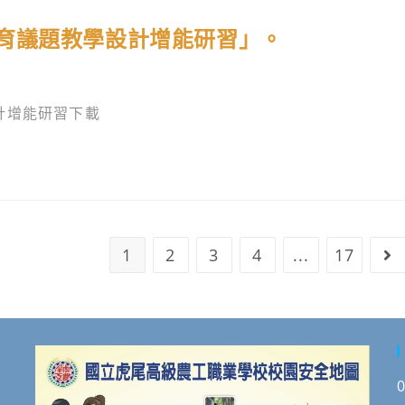
育議題教學設計增能研習」。
計增能研習下載
1
2
3
4
...
17
Go