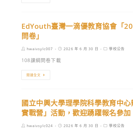
服
年
務
這
申
次
請
EdYouth臺灣一滴優教育協會「2
換
我
問卷」
說！
第
Post
Post
Post
hwaivsylc007
2026 年 6 月 30 日
學校公告
author:
published:
category:
五
108課綱問卷下載
屆
108
EdYouth
閱讀全文
課
臺
綱
灣
高
一
中
國立中興大學理學院科學教育中心辦
滴
生
優
實戰營」活動，歡迎踴躍報名參加
論
教
壇」
育
Post
Post
Post
hwaivsylc024
2026 年 6 月 30 日
學校公告
author:
published:
category:
協