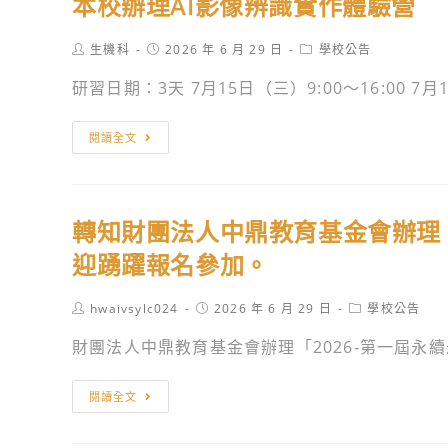
本校辦理AI影像辨識實作體驗營
市
動，
予
微
立
歡
公
積
Post
Post
Post
生機科
2026 年 6 月 29 日
學校公告
惠
迎
告。
author:
published:
category:
分
文
踴
研習日期：3天 7月15日（三）9:00〜16:00 7月1.
探
高
躍
索
級
本
報
閱讀全文
營」、
中
校
名
「大
學
辦
參
學
與
理
加。
程
轉知財團法人中鼎教育基金會辦理「
國
AI
式
際
影
迎踴躍報名參加。
設
夥
像
計
伴
辨
Post
Post
Post
hwaivsylc024
2026 年 6 月 29 日
學校公告
營
author:
published:
category:
共
識
財團法人中鼎教育基金會辦理「2026-第一屆永續未
（雙
同
實
語
辦
作
轉
授
閱讀全文
理
體
知
課）」
「Global
驗
財
招