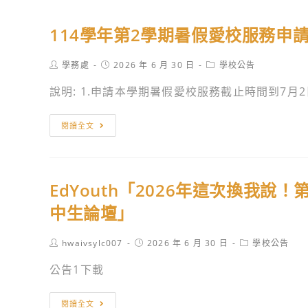
114學年第2學期暑假愛校服務申
Post
Post
Post
學務處
2026 年 6 月 30 日
學校公告
author:
published:
category:
說明: 1.申請本學期暑假愛校服務截止時間到7月2日(
114
閱讀全文
學
年
第
EdYouth「2026年這次換我說！
2
學
中生論壇」
期
暑
Post
Post
Post
hwaivsylc007
2026 年 6 月 30 日
學校公告
author:
published:
category:
假
公告1下載
愛
校
EdYouth「2026
閱讀全文