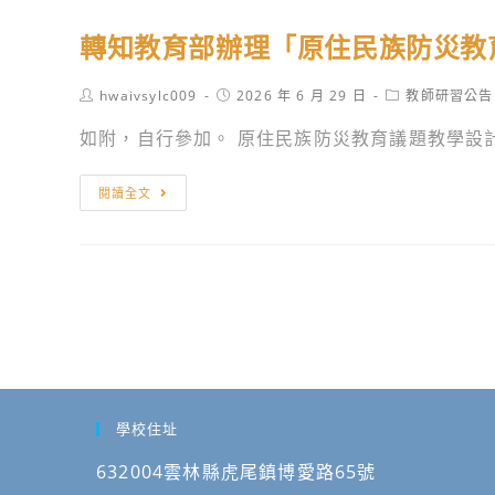
Classroom
營
團
生
Summit
轉知教育部辦理「原住民族防災教
法
簡
2026
人
章
國
Post
Post
Post
hwaivsylc009
2026 年 6 月 29 日
教師研習公告
中
1
author:
published:
category:
際
鼎
份，
如附，自行參加。 原住民族防災教育議題教學設
學
教
歡
術
育
轉
迎
閱讀全文
高
基
知
踴
峰
金
教
躍
會」
會
育
報
之
辦
部
名
活
理
辦
參
動
「2026
理
加。
資
第
「原
訊，
一
住
歡
學校住址
屆
民
迎
永
族
632004雲林縣虎尾鎮博愛路65號
踴
續
防