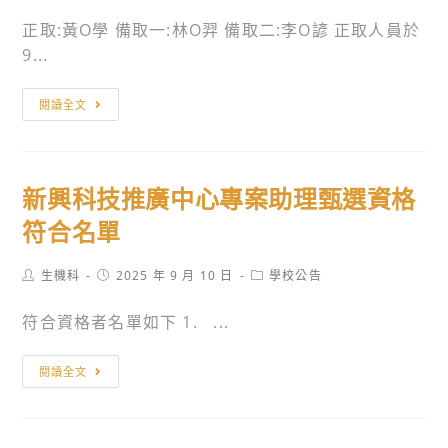
科
正取:黃O學 備取一:林O羿 備取二:李O諺 正取人員於
技
9...
智
慧
本
農
閱讀全文
校
業
新
與
興
綠
新興科技推廣中心專案助理甄選資格
科
能
技
符合名單
載
教
具
育
Post
Post
Post
生機科
2025 年 9 月 10 日
學校公告
車
author:
published:
category:
聯
應
符合資格者名單如下 1. ...
盟
用
計
體
新
畫
閱讀全文
驗
興
專
營
科
案
技