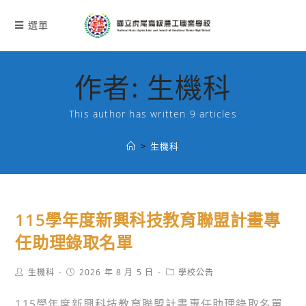
跳
轉
選單
至
主
要
作者:
生機科
內
容
This author has written 9 articles
>
生機科
115學年度新興科技教育聯盟計畫專
任助理錄取名單
Post
Post
Post
生機科
2026 年 8 月 5 日
學校公告
author:
published:
category:
115學年度新興科技教育聯盟計畫專任助理錄取名單