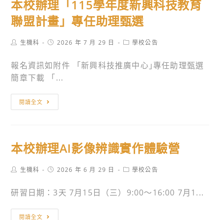
本校辦理「115學年度新興科技教育
新
助
興
聯盟計畫」專任助理甄選
理
科
錄
技
Post
Post
Post
生機科
2026 年 7 月 29 日
學校公告
取
author:
published:
category:
教
名
報名資訊如附件 「新興科技推廣中心｣專任助理甄選
育
單
簡章下載 「...
聯
盟
本
計
閱讀全文
校
畫
辦
專
理
任
本校辦理AI影像辨識實作體驗營
「115
助
學
理
Post
Post
Post
生機科
2026 年 6 月 29 日
學校公告
年
甄
author:
published:
category:
度
選
研習日期：3天 7月15日（三）9:00〜16:00 7月1...
新
名
興
單
本
閱讀全文