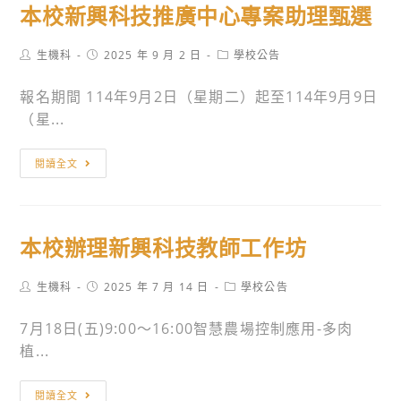
助
本校新興科技推廣中心專案助理甄選
推
理
廣
甄
Post
Post
Post
生機科
2025 年 9 月 2 日
學校公告
中
選
author:
published:
category:
心
錄
報名期間 114年9月2日（星期二）起至114年9月9日
專
取
（星...
案
名
助
單
本
閱讀全文
理
校
甄
新
選
興
資
本校辦理新興科技教師工作坊
科
格
技
符
Post
Post
Post
生機科
2025 年 7 月 14 日
學校公告
推
author:
published:
category:
合
廣
7月18日(五)9:00〜16:00智慧農場控制應用-多肉
名
中
植...
單
心
專
本
閱讀全文