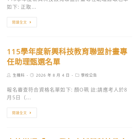
如下: 正取...
115
閱讀全文
學
年
度
115學年度新興科技教育聯盟計畫專
新
興
任助理甄選名單
科
技
Post
Post
Post
生機科
2026 年 8 月 4 日
學校公告
author:
published:
category:
教
報名審查符合資格名單如下: 顏O珮 註:請應考人於8
育
月5日（...
聯
盟
115
計
閱讀全文
學
畫
年
專
度
任