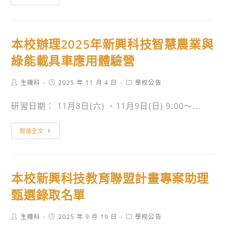
科
校
技
辦
教
理
育
本校辦理2025年新興科技智慧農業與
AI
聯
影
綠能載具車應用體驗營
盟
像
計
辨
Post
Post
Post
生機科
2025 年 11 月 4 日
學校公告
畫」
author:
published:
category:
識
專
研習日期： 11月8日(六) 、11月9日(日) 9:00〜...
實
任
作
助
本
體
閱讀全文
理
校
驗
甄
辦
營
選
理
本校新興科技教育聯盟計畫專案助理
2025
年
甄選錄取名單
新
興
Post
Post
Post
生機科
2025 年 9 月 19 日
學校公告
author:
published:
category: