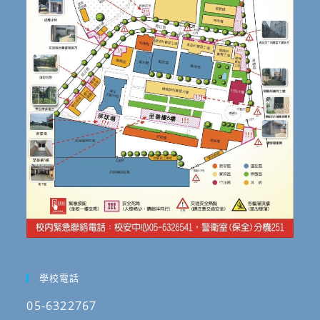
學校電話
05-6322767