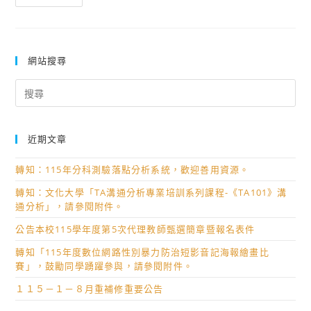
案
校
助
辦
理
理
甄
新
網站搜尋
選
興
Search
科
for:
技
教
近期文章
師
工
轉知：115年分科測驗落點分析系統，歡迎善用資源。
作
轉知：文化大學「TA溝通分析專業培訓系列課程-《TA101》溝
坊
通分析」，請參閱附件。
公告本校115學年度第5次代理教師甄選簡章暨報名表件
轉知「115年度數位網路性別暴力防治短影音記海報繪畫比
賽」，鼓勵同學踴躍參與，請參閱附件。
１１５－１－８月重補修重要公告