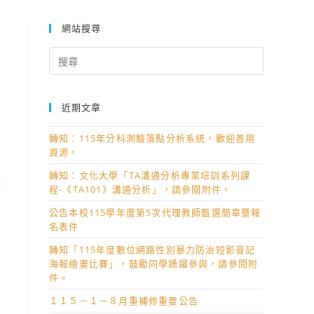
網站搜尋
Search
for:
近期文章
轉知：115年分科測驗落點分析系統，歡迎善用
資源。
轉知：文化大學「TA溝通分析專業培訓系列課
程-《TA101》溝通分析」，請參閱附件。
公告本校115學年度第5次代理教師甄選簡章暨報
名表件
轉知「115年度數位網路性別暴力防治短影音記
海報繪畫比賽」，鼓勵同學踴躍參與，請參閱附
件。
１１５－１－８月重補修重要公告