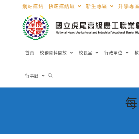
跳
網站連結
快速連結區
新生專區
升學專
轉
至
主
要
內
容
首頁
校務資料開放
校長室
行政單位
行事曆
每