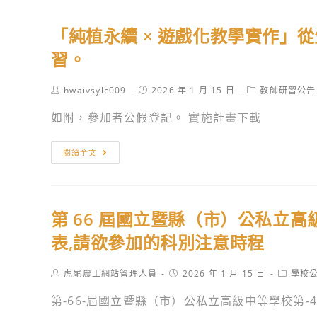
「純植永續 × 遊戲化教學實作」
習。
Post
Post
Post
hwaivsylc009
2026 年 1 月 15 日
教師研習公告
author:
published:
category:
如附，參加者公假登記。 實施計畫下載
「純
閱讀全文
植
永
續
第 66 屆國立暨縣（市）公私立高
×
遊
表,請欲參加的科別注意時程
戲
化
Post
Post
Post
虎尾農工網站管理人員
2026 年 1 月 15 日
學校
author:
published:
category
教
第-66-屆國立暨縣（市）公私立高級中等學校第-4-
學