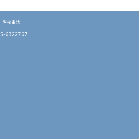
學校電話
05-6322767