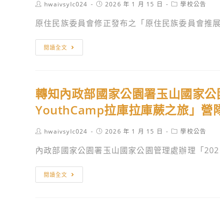
三)
Post
Post
Post
hwaivsylc024
2026 年 1 月 15 日
學校公告
計
4
author:
published:
category:
「駿
研
原住民族委員會修正發布之「原住民族委員會推展原
區
馬
習。
科
書
轉
學
閱讀全文
香，
知
展
喜
原
覽
慶
住
會
年
轉知內政部國家公園署玉山國家公園
民
￼
畫」
族
YouthCamp拉庫拉庫蕨之旅」
工
揮
委
作
毫
員
Post
Post
Post
hwaivsylc024
2026 年 1 月 15 日
學校公告
時
活
author:
published:
category:
會
程
內政部國家公園署玉山國家公園管理處辦理「2026
動
修
表,
錄
正
請
轉
取
閱讀全文
發
欲
知
學
布
參
內
生
之
加
政
名
「原