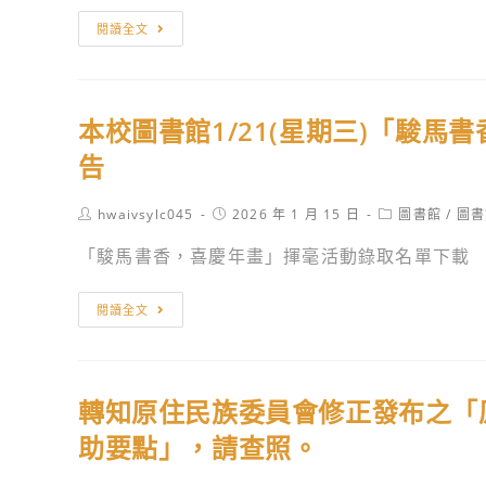
實
第
閱讀全文
作」
66
從
屆
生
國
活
本校圖書館1/21(星期三)「駿
立
實
暨
告
踐
縣
到
（市）
Post
Post
Post
hwaivsylc045
2026 年 1 月 15 日
圖書館
/
圖書
課
author:
published:
category:
公
「駿馬書香，喜慶年畫」揮毫活動錄取名單下載
堂
私
應
立
本
用
閱讀全文
高
校
的
級
圖
跨
中
書
域
等
轉知原住民族委員會修正發布之「
館
教
學
1/21(星
助要點」，請查照。
學
校
期
設
第