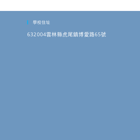
的
部
單
住
科
國
公
民
別
家
告
族
學校住址
注
公
委
意
園
632004雲林縣虎尾鎮博愛路65號
員
時
署
會
程
玉
推
山
展
國
原
家
住
公
民
園
族
管
音
理
樂
處
產
辦
業
理
補
「2026
助