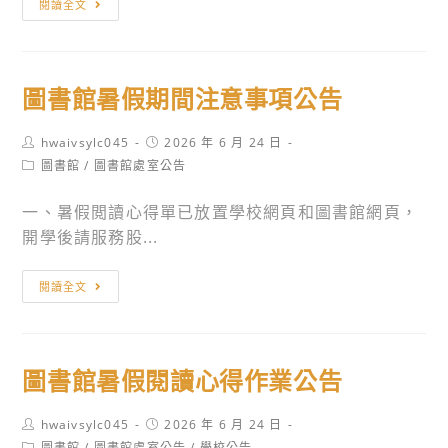
閱讀全文
年
知:
至
國
116
立
年
圖書館暑假期間注意事項公告
成
普
功
通
Post
Post
hwaivsylc045
2026 年 6 月 24 日
大
author:
暨
published:
Post
圖書館
/
圖書館處室公告
學
category:
技
「因
術
一、暑假閲讀心得單已放置學校網頁和圖書館網頁，
材
型
開學後請服務股...
網
高
高
圖
中
閱讀全文
中
書
物
生
館
理
物
暑
適
自
圖書館暑假閱讀心得作業公告
假
性
主
期
教
學
Post
Post
hwaivsylc045
2026 年 6 月 24 日
間
學
author:
published:
Post
圖書館
/
圖書館處室公告
/
學校公告