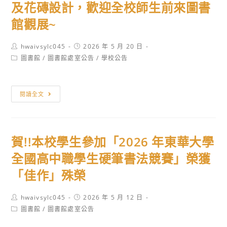
及花磚設計，歡迎全校師生前來圖書
期
館觀展~
圖
書
Post
Post
hwaivsylc045
2026 年 5 月 20 日
館
author:
published:
Post
圖書館
/
圖書館處室公告
/
學校公告
辦
category:
理
「創
本
閱讀全文
意
校
動
學
漫
生
賀!!本校學生參加「2026 年東華大學
家
美
競
術
全國高中職學生硬筆書法競賽」榮獲
賽」
作
「佳作」殊榮
得
品
獎
成
Post
Post
hwaivsylc045
2026 年 5 月 12 日
名
果
author:
published:
Post
圖書館
/
圖書館處室公告
單
category:
展