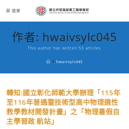
跳
轉
選單
至
主
要
作者:
hwaivsylc045
內
容
This author has written 53 articles
>
hwaivsylc045
轉知:國立彰化師範大學辦理「115年
至116年普通暨技術型高中物理適性
教學教材開發計畫」之「物理暑假自
主學習啟 航站」