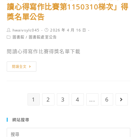
高
校
24
讀心得寫作比賽第1150310梯次」得
中
師
期
獎名單公告
職
生
學
前
Post
Post
hwaivsylc045
2026 年 4 月 16 日
生
來
author:
published:
Post
圖書館
/
圖書館處室公告
硬
圖
category:
筆
書
閱讀心得寫作比賽得獎名單下載
書
館
法
觀
賀!!
閱讀全文
競
展
本
賽」
~
校
榮
參
獲
加
1
2
3
4
...
6
Go to
「佳
「全
作」
國
殊
高
網站搜尋
榮
級
Search
中
for: