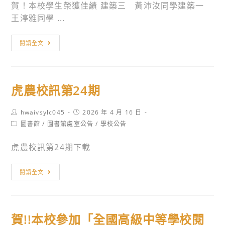
公
日
賀！本校學生榮獲佳績 建築三 黃沛汝同學建築一
告
期:5/18~6/22，
王渟雅同學 ...
展
賀!!
覽
閱讀全文
本
主
校
題:
學
剪
虎農校訊第24期
生
紙
參
藝
Post
Post
hwaivsylc045
2026 年 4 月 16 日
加
術
author:
published:
Post
圖書館
/
圖書館處室公告
/
學校公告
「2026
及
category:
年
花
虎農校訊第24期下載
東
磚
華
設
虎
閱讀全文
大
計，
農
學
歡
校
全
迎
訊
國
賀!!本校參加「全國高級中等學校閱
全
第