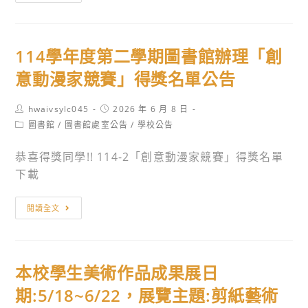
書
館
新
114學年度第二學期圖書館辦理「創
書
上
意動漫家競賽」得獎名單公告
架，
歡
Post
Post
hwaivsylc045
2026 年 6 月 8 日
author:
published:
迎
Post
圖書館
/
圖書館處室公告
/
學校公告
category:
全
恭喜得獎同學!! 114-2「創意動漫家競賽」得獎名單
校
下載
師
生
114
閱讀全文
前
學
來
年
借
度
閱
本校學生美術作品成果展日
第
~
二
期:5/18~6/22，展覽主題:剪紙藝術
學