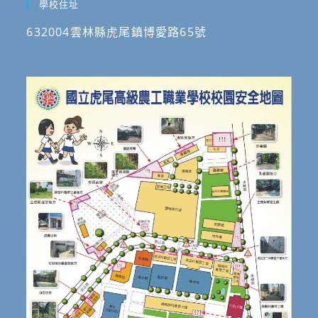
學校住址
632004雲林縣虎尾鎮博愛路65號