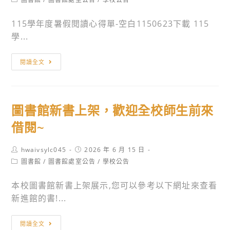
習
注
教
category:
講
意
材
115學年度暑假閱讀心得單-空白1150623下載 115
座」
事
開
學...
項
發
公
計
圖
閱讀全文
告
畫」
書
之
館
「物
暑
圖書館新書上架，歡迎全校師生前來
理
假
暑
閱
借閱~
假
讀
自
心
Post
Post
hwaivsylc045
2026 年 6 月 15 日
author:
published:
主
得
Post
圖書館
/
圖書館處室公告
/
學校公告
category:
學
作
本校圖書館新書上架展示,您可以參考以下網址來查看
習
業
新進館的書!...
啟
公
航
告
圖
站」
閱讀全文