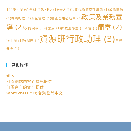
單
114學年度第1學期
(1)
CRPD
(1)
FAQ
(1)
代收代辦收支情形表
(1)
公務信箱
公
政策及業務宣
(1)
城鎮韌性
(1)
安全管理
告
(1)
審查合格者名單
(1)
導
(2)
簡章
(2)
校內規章
(1)
檔案局
(1)
特教宣導週
(1)
研習
(1)
資源班行政助理
(3)
行事曆
(1)
行程表
(1)
資通
安全
(1)
其他操作
登入
訂閱網站內容的資訊提供
訂閱留言的資訊提供
WordPress.org 台灣繁體中文