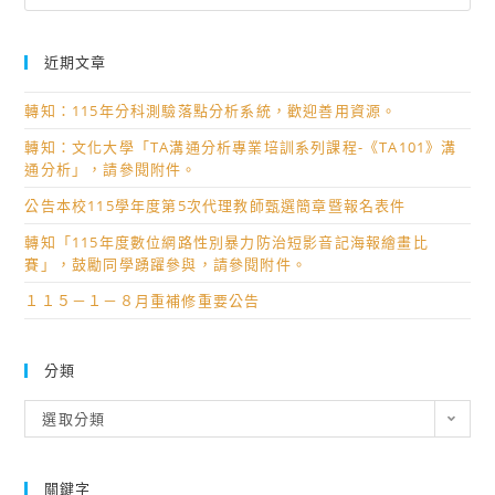
等
學
近期文章
校
閱
轉知：115年分科測驗落點分析系統，歡迎善用資源。
讀
轉知：文化大學「TA溝通分析專業培訓系列課程-《TA101》溝
心
通分析」，請參閱附件。
得
公告本校115學年度第5次代理教師甄選簡章暨報名表件
寫
作
轉知「115年度數位網路性別暴力防治短影音記海報繪畫比
比
賽」，鼓勵同學踴躍參與，請參閱附件。
賽
１１５－１－８月重補修重要公告
第
1150310
分類
梯
次」
分
選取分類
得
類
獎
名
關鍵字