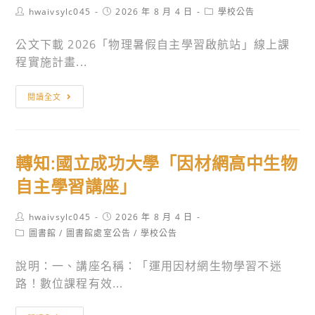
Post
Post
Post
hwaivsylc045
2026 年 8 月 4 日
學校公告
author:
published:
category:
公文下載 2026「物理暑假自主學習啟航站」線上課
程實施計畫...
轉
閱讀全文
知:
國
立
轉知:國立成功大學「因材網高中生物
彰
化
自主學習講座」
師
範
Post
Post
hwaivsylc045
2026 年 8 月 4 日
author:
published:
大
Post
圖書館
/
圖書館處室公告
/
學校公告
category:
學
說明：一、講座名稱：「運用因材網生物學習不迷
辦
路！數位課程有效...
理
「115
轉