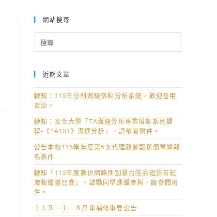
網站搜尋
Search
for:
近期文章
轉知：115年分科測驗落點分析系統，歡迎善用
資源。
轉知：文化大學「TA溝通分析專業培訓系列課
程-《TA101》溝通分析」，請參閱附件。
公告本校115學年度第5次代理教師甄選簡章暨報
名表件
轉知「115年度數位網路性別暴力防治短影音記
海報繪畫比賽」，鼓勵同學踴躍參與，請參閱附
件。
１１５－１－８月重補修重要公告