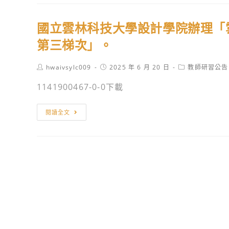
績
年
優
度
國立雲林科技大學設計學院辦理「雲
志
第
工
二
第三梯次」。
名
學
單
期
Post
Post
Post
hwaivsylc009
2025 年 6 月 20 日
教師研習公告
author:
published:
category:
圖
1141900467-0-0下載
書
館
國
閱讀全文
借
立
閱
雲
高
林
手
科
得
技
獎
大
名
學
單
設
計