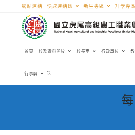
跳
網站連結
快速連結區
新生專區
升學專
轉
至
主
要
內
容
首頁
校務資料開放
校長室
行政單位
行事曆
每