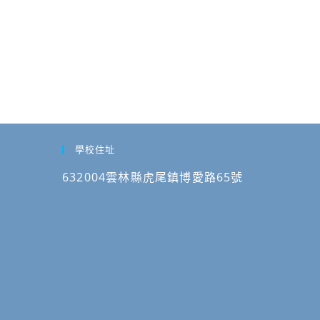
學
院
辦
理
「雲
科
大
《AI
學校住址
融
入
632004雲林縣虎尾鎮博愛路65號
設
計
教
學
師
資
培
育