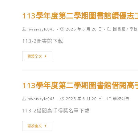
113學年度第二學期圖書館績優志
Post
Post
Post
hwaivsylc045
2025 年 6 月 20 日
圖書館
/
學校
author:
published:
category:
113-2圖書館下載
113
閱讀全文
學
年
度
113學年度第二學期圖書館借閱高
第
二
Post
Post
Post
hwaivsylc045
2025 年 6 月 20 日
學校公告
學
author:
published:
category:
期
113-2借閱高手得獎名單下載
圖
書
113
閱讀全文
館
學