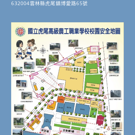
請
632004雲林縣虎尾鎮博愛路65號
協
助
公
告
宣
傳
活
動
資
訊，
鼓
勵
高
中
教
師
踴