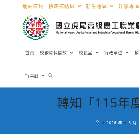
跳
網站連結
快速連結區
新生專區
升學專
轉
至
主
要
內
容
首頁
校務資料開放
校長室
行政單位
行事曆
轉知「115
>
2026 年
>
6 月