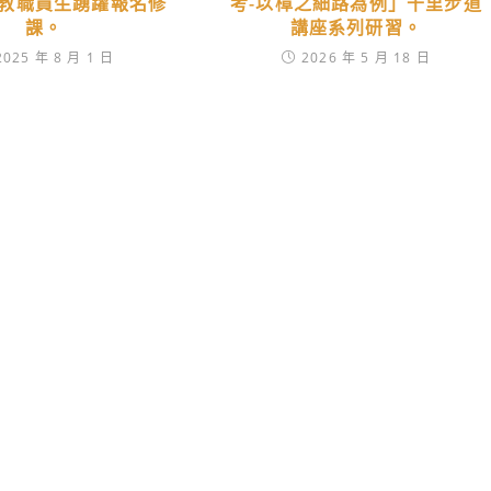
教職員生踴躍報名修
考-以樟之細路為例」千里步道
課。
講座系列研習。
2025 年 8 月 1 日
2026 年 5 月 18 日