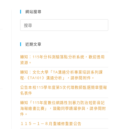
網站搜尋
Search
for:
近期文章
轉知：115年分科測驗落點分析系統，歡迎善用
資源。
轉知：文化大學「TA溝通分析專業培訓系列課
程-《TA101》溝通分析」，請參閱附件。
公告本校115學年度第5次代理教師甄選簡章暨報
名表件
轉知「115年度數位網路性別暴力防治短影音記
海報繪畫比賽」，鼓勵同學踴躍參與，請參閱附
件。
１１５－１－８月重補修重要公告