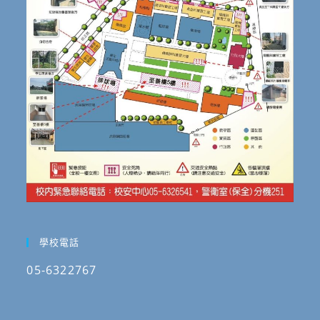
學校電話
05-6322767