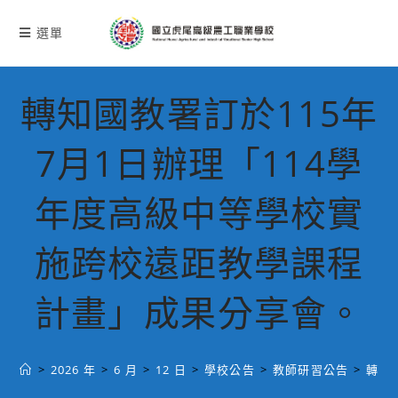
跳
轉
選單
至
主
要
轉知國教署訂於115年
內
容
7月1日辦理「114學
年度高級中等學校實
施跨校遠距教學課程
計畫」成果分享會。
>
2026 年
>
6 月
>
12 日
>
學校公告
>
教師研習公告
>
轉知