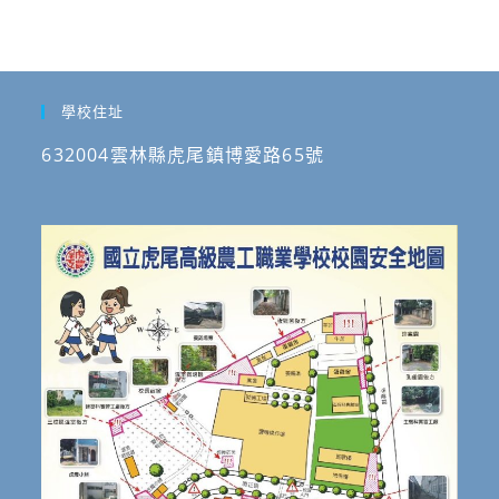
學校住址
632004雲林縣虎尾鎮博愛路65號