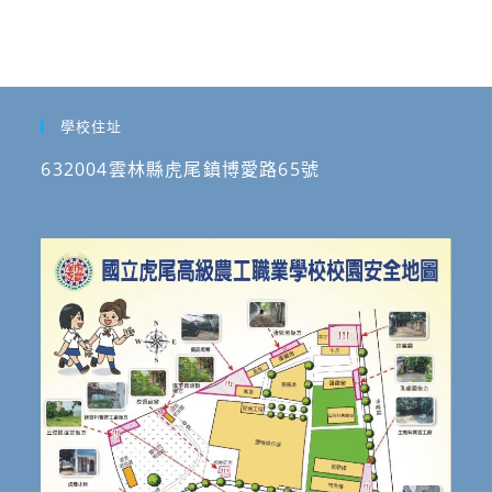
學校住址
632004雲林縣虎尾鎮博愛路65號