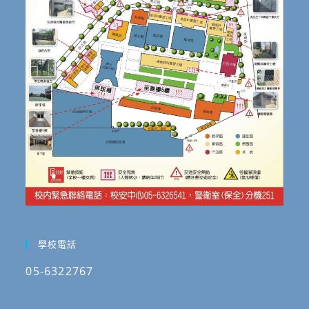
學校電話
05-6322767