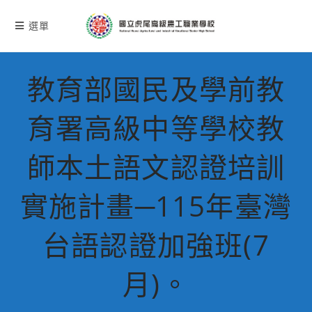
跳
轉
選單
至
主
要
教育部國民及學前教
內
容
育署高級中等學校教
師本土語文認證培訓
實施計畫─115年臺灣
台語認證加強班(7
月)。