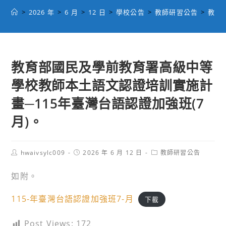
>
2026 年
>
6 月
>
12 日
>
學校公告
>
教師研習公告
>
教育
教育部國民及學前教育署高級中等
學校教師本土語文認證培訓實施計
畫─115年臺灣台語認證加強班(7
月)。
Post
Post
Post
hwaivsylc009
2026 年 6 月 12 日
教師研習公告
author:
published:
category:
如附。
115-年臺灣台語認證加強班7-月
下載
Post Views:
172