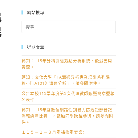
校訂課程推廣計畫」社會領域「原住民族時事議題」系列講座實施計畫
網站搜尋
民
Search
民
for:
近期文章
轉知：115年分科測驗落點分析系統，歡迎善用
資源。
轉知：文化大學「TA溝通分析專業培訓系列課
程-《TA101》溝通分析」，請參閱附件。
公告本校115學年度第5次代理教師甄選簡章暨報
名表件
轉知「115年度數位網路性別暴力防治短影音記
海報繪畫比賽」，鼓勵同學踴躍參與，請參閱附
件。
１１５－１－８月重補修重要公告