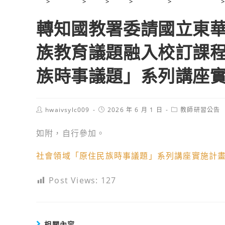
>
2026 年
>
6 月
>
1 日
>
學校公告
>
教師研習公告
>
轉知國教署委請國立東
族教育議題融入校訂課
族時事議題」系列講座
Post
Post
Post
hwaivsylc009
2026 年 6 月 1 日
教師研習公告
author:
published:
category:
如附，自行參加。
社會領域「原住民族時事議題」系列講座實施計
Post Views:
127
相關內容