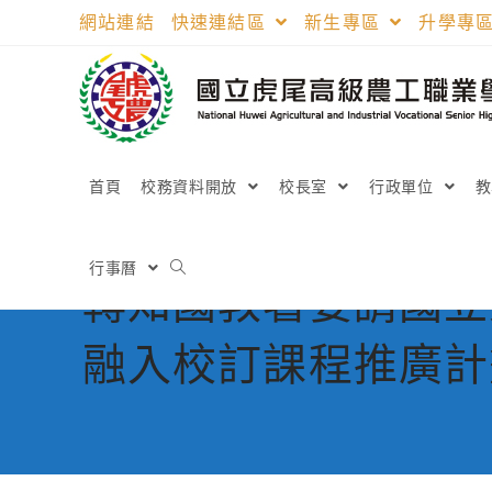
跳
網站連結
快速連結區
新生專區
升學專
轉
至
主
要
內
容
首頁
校務資料開放
校長室
行政單位
行事曆
轉知國教署委請國立
融入校訂課程推廣計