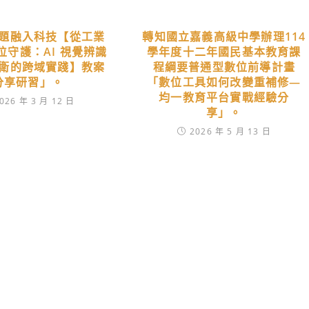
題融入科技【從工業
轉知國立嘉義高級中學辦理114
位守護：AI 視覺辨識
學年度十二年國民基本教育課
衛的跨域實踐】教案
程綱要普通型數位前導計畫
分享研習」。
「數位工具如何改變重補修―
均一教育平台實戰經驗分
026 年 3 月 12 日
享」。
2026 年 5 月 13 日