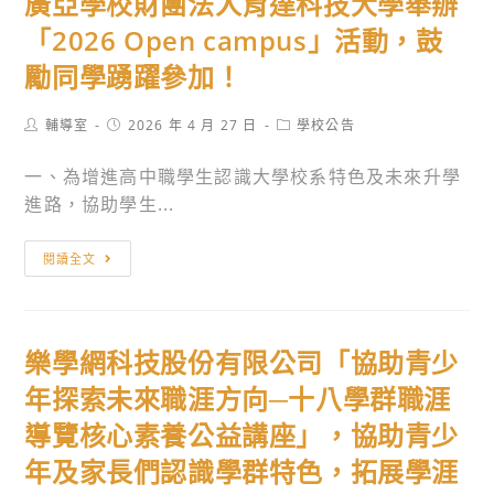
廣亞學校財團法人育達科技大學舉辦
迷
Thinkbox」
大
灣
路
活
學
原
「2026 Open campus」活動，鼓
地
動，
社
住
勵同學踴躍參加！
圖
歡
會
民
在
迎
科
族
Post
Post
Post
輔導室
2026 年 4 月 27 日
學校公告
地
踴
學
author:
published:
運
category:
篇
躍
院
動」
一、為增進高中職學生認識大學校系特色及未來升學
分
報
擬
系
進路，協助學生...
享
名
辦
列
會
參
理
廣
講
閱讀全文
—
加。
「2026
亞
座
第
全
學
實
四
球
校
施
樂學網科技股份有限公司「協助青少
場：
民
財
計
高
主
團
畫。
年探索未來職涯方向─十八學群職涯
雄
價
法
導覽核心素養公益講座」，協助青少
柯
值
人
年及家長們認識學群特色，拓展學涯
旗
青
育