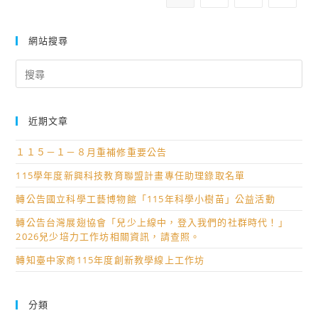
國
六
學
中
運
屆
踴
職
輸
畢
躍
網站搜尋
學
學
業
參
Search
生
會
製
加！
for:
太
辦
作
陽
理
展
光
近期文章
「114
演
電
學
系
１１５－１－８月重補修重要公告
體
年
列
驗
115學年度新興科技教育聯盟計畫專任助理錄取名單
度
活
營」，
高
動，
轉公告國立科學工藝博物館「115年科學小樹苗」公益活動
請
中
並
轉公告台灣展翅協會「兒少上線中，登入我們的社群時代！」
鼓
職
請
2026兒少培力工作坊相關資訊，請查照。
勵
生
踴
轉知臺中家商115年度創新教學線上工作坊
學
運
躍
生
輸
報
踴
深
名
分類
躍