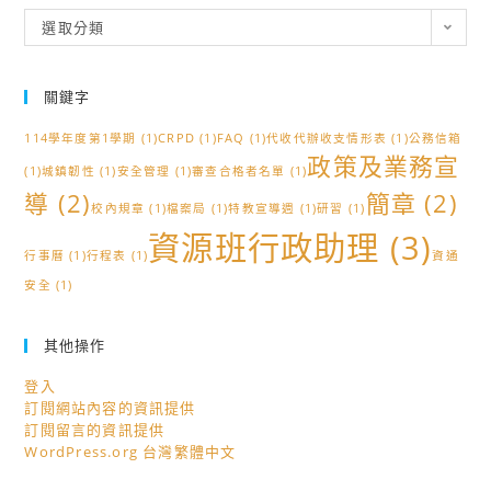
耕
參
分
報
選取分類
競
加，
類
名
賽
請
參
活
查
關鍵字
加，
動-
照。
請
114學年度第1學期
以
(1)
CRPD
(1)
FAQ
(1)
代收代辦收支情形表
(1)
公務信箱
查
政策及業務宣
AI
(1)
城鎮韌性
(1)
安全管理
(1)
審查合格者名單
(1)
照。
與
導
(2)
簡章
(2)
校內規章
(1)
檔案局
(1)
特教宣導週
(1)
研習
(1)
大
資源班行政助理
(3)
數
行事曆
(1)
行程表
(1)
資通
據
安全
(1)
建
構
其他操作
更
登入
安
訂閱網站內容的資訊提供
全
訂閱留言的資訊提供
與
WordPress.org 台灣繁體中文
永