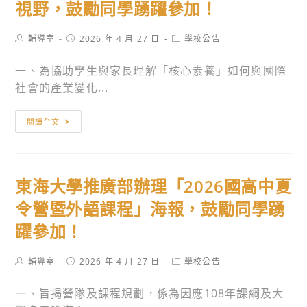
化
年
達
視野，鼓勵同學踴躍參加！
故
對
科
事
話
技
Post
Post
Post
輔導室
2026 年 4 月 27 日
學校公告
author:
published:
category:
地
營」，
大
一、為協助學生與家長理解「核心素養」如何與國際
圖」、
歡
學
社會的產業變化...
「白
迎
舉
恐
踴
辦
樂
閱讀全文
不
躍
「2026
學
迷
報
Open
網
路
名
campus」
科
地
參
活
東海大學推廣部辦理「2026國高中夏
技
圖
加。
動，
股
令營暨外語課程」海報，鼓勵同學踴
在
鼓
份
地
勵
躍參加！
有
篇
同
限
分
學
Post
Post
Post
輔導室
2026 年 4 月 27 日
學校公告
公
author:
published:
category:
享
踴
司
一、旨揭營隊及課程規劃，係為因應108年課綱及大
會
躍
「協