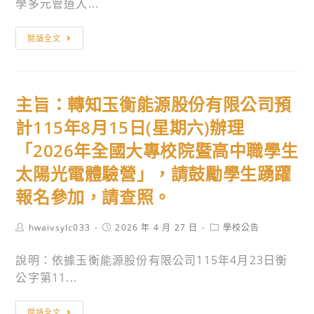
學多元管道入...
—
參
助
第
加！
青
東
閱讀全文
三
少
海
場：
年
大
臺
探
學
北
主旨：轉知玉衡能源股份有限公司預
索
推
李
未
廣
計115年8月15日(星期六)辦理
格
來
部
文
「2026年全國大專校院暨高中職學生
職
辦
故
太陽光電體驗營」，請鼓勵學生踴躍
涯
理
事
方
「2026
報名參加，請查照。
地
向
國
圖」。
─
高
Post
Post
Post
hwaivsylc033
2026 年 4 月 27 日
學校公告
author:
published:
category:
十
中
說明：依據玉衡能源股份有限公司115年4月23日衡
八
夏
公字第11...
學
令
群
營
主
閱讀全文