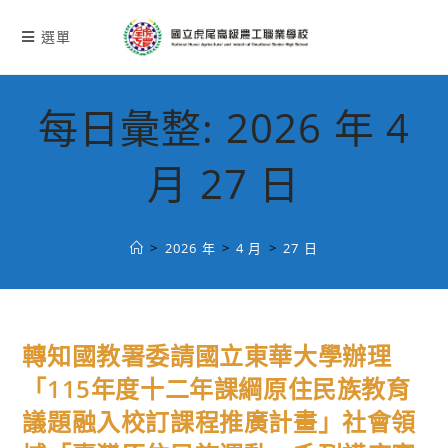
跳
轉
選單
至
主
要
每日彙整: 2026 年 4
內
容
月 27 日
>
2026 年
>
4 月
>
27 日
轉知國教署委請國立東華大學辦理
「115年度十二年課綱原住民族教育
議題融入校訂課程推廣計畫」社會領