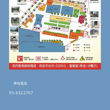
年
5
月
15
日
(星
期
五)，
敬
請
公
告
周
知。
學校電話
05-6322767