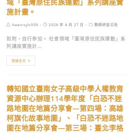
域「臺灣原住民族運動」系列講座實
施計畫。
Post
Post
Post
hwaivsylc009
2026 年 4 月 27 日
教師研習公告
author:
published:
category:
如附，自行參加。 社會領域「臺灣原住民族運動」系
列講座實施計...
轉
閱讀全文
知
國
教
轉知國立臺南女子高級中學人權教育
署
委
資源中心辦理114學年度「白恐不迷
請
路地圖在地篇分享會—第四場：高雄
國
柯旗化故事地圖」、「白恐不迷路地
立
東
圖在地篇分享會—第三場：臺北李格