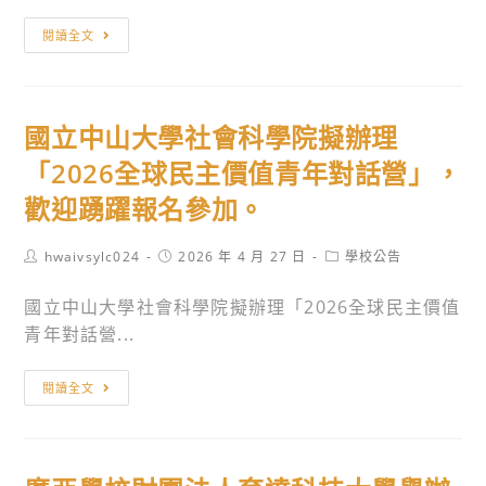
學
育
人
轉
議
閱讀全文
權
知
題
教
國
融
育
立
入
國立中山大學社會科學院擬辦理
資
政
校
源
治
訂
「2026全球民主價值青年對話營」，
中
大
課
歡迎踴躍報名參加。
心
學
程
辦
辦
推
Post
Post
Post
hwaivsylc024
2026 年 4 月 27 日
學校公告
理
理
author:
廣
published:
category:
114
「2026
計
國立中山大學社會科學院擬辦理「2026全球民主價值
學
LFT
畫」
青年對話營...
年
思
社
度
辨
國
會
閱讀全文
「白
沙
立
領
恐
盒
中
域
不
Future
山
「臺