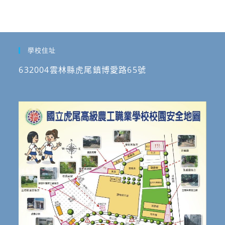
續
之
交
通
學校住址
運
輸
632004雲林縣虎尾鎮博愛路65號
環
境」
競
賽
報
名
時
間
延
長
至
115