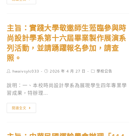
職
暨
旨：
涯
外
轉
導
語
知
覽
課
主旨：實踐大學敬邀師生蒞臨參與時
玉
核
程」
衡
尚設計學系第十六屆畢業製作展演系
心
海
能
素
報，
列活動，並請踴躍報名參加，請查
源
養
鼓
照。
股
公
勵
份
益
同
Post
Post
Post
hwaivsylc033
2026 年 4 月 27 日
學校公告
有
author:
講
學
published:
category:
限
座」，
踴
說明：一、本校時尚設計學系為展現學生四年專業學
公
協
躍
習成果，特辦理...
司
助
參
預
主
青
加！
閱讀全文
計
旨：
少
115
實
年
年
踐
及
8