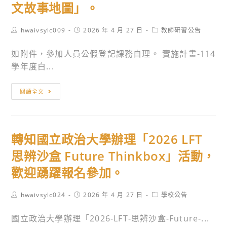
華
文故事地圖」。
大
學
Post
Post
Post
hwaivsylc009
2026 年 4 月 27 日
教師研習公告
author:
辦
published:
category:
理
如附件，參加人員公假登記課務自理。 實施計畫-114
「115
學年度白...
年
轉
度
閱讀全文
知
十
國
二
立
年
轉知國立政治大學辦理「2026 LFT
臺
課
南
綱
思辨沙盒 Future Thinkbox」活動，
女
原
歡迎踴躍報名參加。
子
住
高
民
Post
Post
Post
hwaivsylc024
2026 年 4 月 27 日
學校公告
級
author:
族
published:
category:
中
教
國立政治大學辦理「2026-LFT-思辨沙盒-Future-...