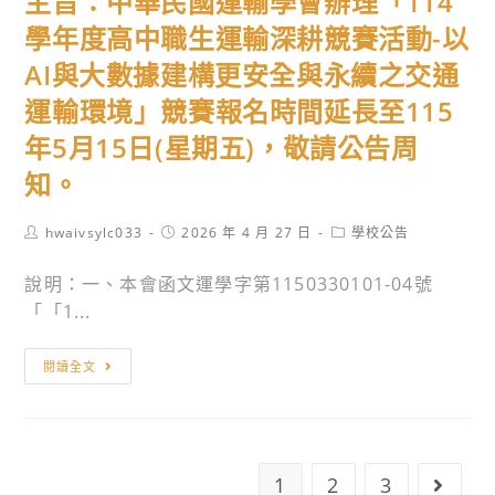
主旨：中華民國運輸學會辦理「114
大
家
月
學
長
學年度高中職生運輸深耕競賽活動-以
15
敬
們
AI與大數據建構更安全與永續之交通
日
邀
認
(星
運輸環境」競賽報名時間延長至115
師
識
期
生
年5月15日(星期五)，敬請公告周
學
六)
蒞
群
知。
辦
臨
特
理
參
色，
Post
Post
Post
hwaivsylc033
2026 年 4 月 27 日
學校公告
「2026
author:
與
published:
category:
拓
年
時
展
說明：一、本會函文運學字第1150330101-04號
全
尚
學
「「1...
國
設
涯
大
主
計
視
閱讀全文
專
旨：
學
野，
校
中
系
鼓
院
華
第
勵
暨
民
十
同
1
2
3
Go to
高