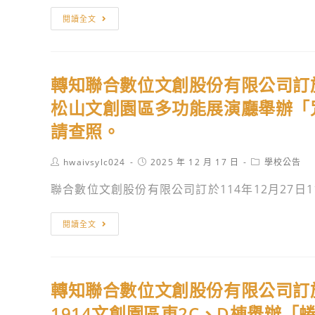
月
教
閱讀全文
22
育
日
部
（星
函
期
轉知聯合數位文創股份有限公司訂於1
轉
一）
交
松山文創園區多功能展演廳舉辦「咒
辦
通
請查照。
理
部
「115
中
Post
Post
Post
hwaivsylc024
2025 年 12 月 17 日
學校公告
年
央
author:
published:
category:
度
聯合數位文創股份有限公司訂於114年12月27日115
氣
教
象
育
轉
署
閱讀全文
部
知
「陸
補
聯
上
助
合
強
轉知聯合數位文創股份有限公司訂於1
師
數
風
資
位
1914文創園區東2C、D棟舉辦「蜷
特