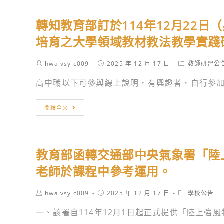
轉知教育部訂於114年12月22日
培育之大學領域教材教法教學實踐
Post
Post
Post
hwaivsylc009
2025 年 12 月 17 日
教師研習公
author:
published:
category:
高中職以下可參與線上說明，有興趣者，自行參加。
轉
閱讀全文
知
教
育
教育部函轉交通部中央氣象署「陸
部
訂
老師於課程中參考運用。
於
114
Post
Post
Post
hwaivsylc009
2025 年 12 月 17 日
學校公告
author:
published:
category:
年
一、該署自114年12月1日起正式提供「陸上強風特
12