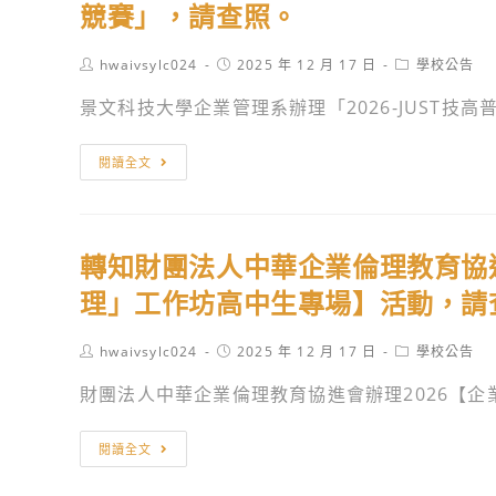
北
洋
競賽」，請查照。
EiM：
徵
使
請
市
研
彼
集-
用
查
藝
究
Post
Post
Post
hwaivsylc024
2025 年 12 月 17 日
學校公告
岸
台
行
照。
author:
published:
category:
文
院
之
灣
為
景文科技大學企業管理系辦理「2026-JUST技高普
推
原
光，
VC
調
廣
訂
此
文
查
轉
閱讀全文
處
於
岸
化
問
知
城
114
之
賞」，
卷，
景
市
年
影」
賽
請
文
舞
11
轉知財團法人中華企業倫理教育協進
展，
事
查
科
台
月
請
徵
照。
技
理」工作坊高中生專場】活動，請
舉
12
查
稿
大
辦
日
照。
時
學
Post
Post
Post
hwaivsylc024
2025 年 12 月 17 日
學校公告
韓
辦
author:
published:
category:
間
企
國
財團法人中華企業倫理教育協進會辦理2026【企業
理
延
業
原
「2025
長
管
轉
裝
第
閱讀全文
至
理
知
舞
三
2025
系