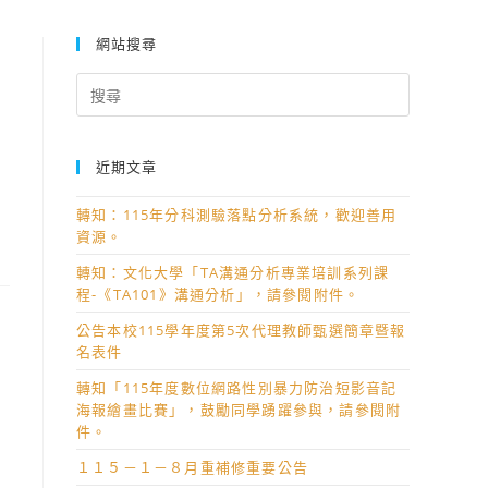
網站搜尋
Search
for:
近期文章
轉知：115年分科測驗落點分析系統，歡迎善用
資源。
轉知：文化大學「TA溝通分析專業培訓系列課
程-《TA101》溝通分析」，請參閱附件。
公告本校115學年度第5次代理教師甄選簡章暨報
名表件
轉知「115年度數位網路性別暴力防治短影音記
海報繪畫比賽」，鼓勵同學踴躍參與，請參閱附
件。
１１５－１－８月重補修重要公告