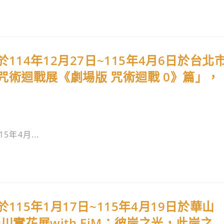
14年12月27日~115年4月6日於台北
術迴戰展《劇場版 咒術迴戰 0》篇」，
年4月...
15年1月17日~115年4月19日於華山
川實花展with EiM：彼岸之光，此岸之