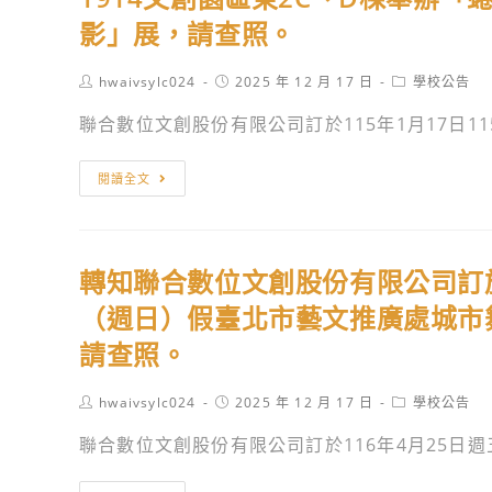
培
文
報
影」展，請查照。
育
創
鄉
之
股
鎮
Post
Post
Post
hwaivsylc024
2025 年 12 月 17 日
學校公告
大
份
author:
published:
category:
燈
聯合數位文創股份有限公司訂於115年1月17日115年
學
有
號」
領
限
相
轉
域
公
閱讀全文
關
知
教
司
教
聯
材
訂
學
合
教
於
素
轉知聯合數位文創股份有限公司訂於1
數
法
114
材，
位
（週日）假臺北市藝文推廣處城市舞台舉
教
年
請
文
學
12
請查照。
老
創
實
月
師
股
踐
27
Post
Post
Post
hwaivsylc024
2025 年 12 月 17 日
學校公告
於
份
author:
published:
category:
研
日
課
聯合數位文創股份有限公司訂於116年4月25日週五起
有
究
~115
程
限
計
年