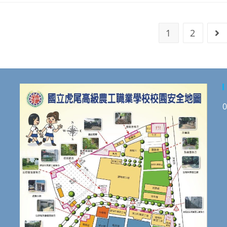
1
2
Go