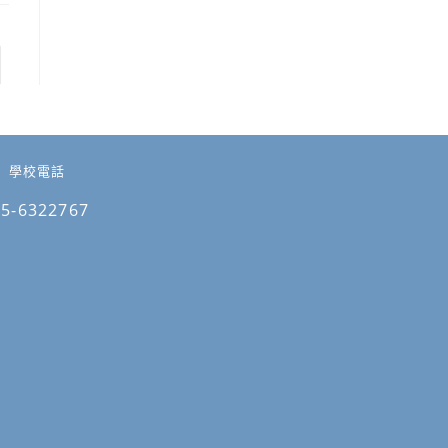
 to the next page
學校電話
05-6322767