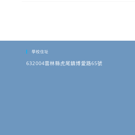
財
台
屆
年
辦
團
劇
諾
12
理
法
Beautiful
大
月
「2026
人
Life，
師
31
JUST
中
請
海
日
技
華
查
洋
止，
高
企
照。
大
請
普
學校住址
業
數
查
高
倫
據
632004雲林縣虎尾鎮博愛路65號
照。
學
理
競
校
教
賽」
心
育
決
智
協
賽
圖
進
學
創
會
生
意
辦
報
延
理
告，
伸
2026【企
並
競