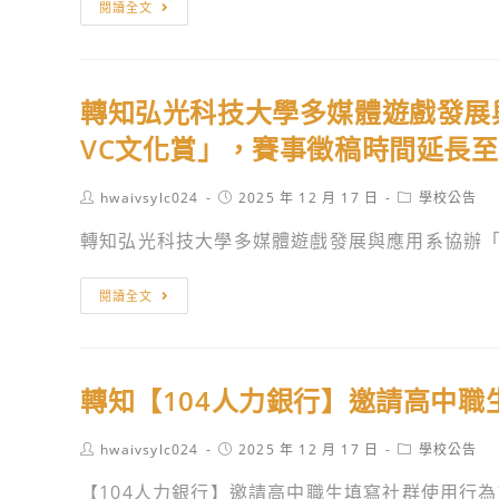
中
轉
公
閱讀全文
畫
4
參
知
司
徵
月
考
聯
訂
件
6
運
合
於
暨
日
轉知弘光科技大學多媒體遊戲發展與
用。
數
115
提
於
位
VC文化賞」，賽事徵稿時間延長至2
年
案
台
文
1
經
北
創
Post
Post
Post
hwaivsylc024
2025 年 12 月 17 日
學校公告
月
驗
市
author:
published:
category:
股
17
轉知弘光科技大學多媒體遊戲發展與應用系協辦「20
分
松
份
日
享
山
有
~115
轉
說
文
閱讀全文
限
年
知
明
創
公
4
弘
會」。
園
司
月
光
區
訂
轉知【104人力銀行】邀請高中
19
科
多
於
日
技
功
116
Post
Post
Post
hwaivsylc024
2025 年 12 月 17 日
學校公告
於
大
能
author:
published:
category:
年
華
學
【104人力銀行】邀請高中職生填寫社群使用行為調
展