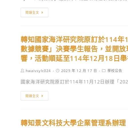
4
山
多
演
月
1914
媒
轉
廳
閱讀全文
25
文
體
知
舉
日
創
遊
【104
辦
(週
園
戲
人
「咒
五)
轉知國家海洋研究院原訂於114年1
區
發
力
術
起
東
展
銀
數據競賽」決賽學生報告，並開放
迴
至
2C、
與
行】
戰
響，活動順延至114年12月18日
116
D
應
邀
展
年
棟
用
請
《劇
Post
Post
Post
hwaivsylc024
2025 年 12 月 17 日
學校公告
5
舉
系
高
author:
published:
category:
場
月
國家海洋研究院原訂於114年11月12日辦理「2025
辦
協
中
版
3
「蜷
辦
職
咒
日
轉
川
「2026
生
閱讀全文
術
（週
知
實
全
填
迴
日）
國
花
國
寫
戰
假
家
展
插
社
0》
轉知景文科技大學企業管理系辦理「2
臺
海
with
畫
群
篇」，