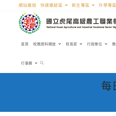
跳
網站連結
快速連結區
新生專區
升學專
轉
至
主
要
內
容
首頁
校務資料開放
校長室
行政單位
行事曆
每日