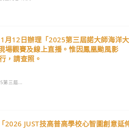
1月12日辦理「2025第三屆諾大師海洋
現場觀賽及線上直播。惟因鳳凰颱風影
舉行，請查照。
第三屆...
026 JUST技高普高學校心智圖創意延