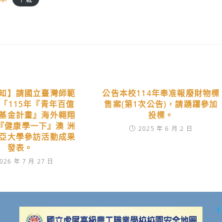
知】請國立臺灣師範
公告本校114年奉准報廢財物標
「115年『青年百億
售案(第1次公告)，請踴躍參加
基金計畫』海外翱翔
投標。
6『健康學一下』澳 洲
2025 年 6 月 2 日
亞大學參訪活動成果
發表。
026 年 7 月 27 日