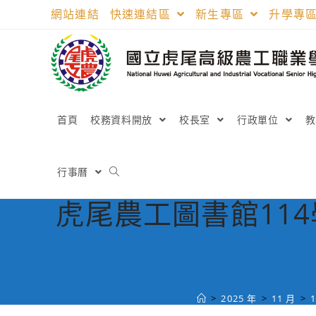
跳
網站連結
快速連結區
新生專區
升學專
轉
至
主
要
內
容
首頁
校務資料開放
校長室
行政單位
行事曆
虎尾農工圖書館11
>
2025 年
>
11 月
>