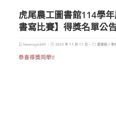
虎尾農工圖書館114學
書寫比賽】得獎名單公
Post
Post
Post
hwaivsylc045
2025 年 11 月 11 日
圖書館
/
學
author:
published:
category:
恭喜得獎同學!!