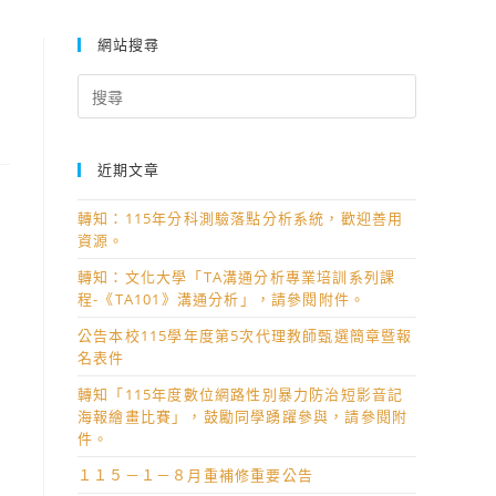
網站搜尋
Search
for:
近期文章
轉知：115年分科測驗落點分析系統，歡迎善用
資源。
轉知：文化大學「TA溝通分析專業培訓系列課
程-《TA101》溝通分析」，請參閱附件。
公告本校115學年度第5次代理教師甄選簡章暨報
名表件
轉知「115年度數位網路性別暴力防治短影音記
海報繪畫比賽」，鼓勵同學踴躍參與，請參閱附
件。
１１５－１－８月重補修重要公告