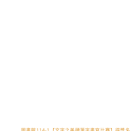
圖書館114-1【文字之美硬筆字書寫比賽】得獎名