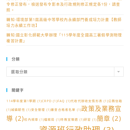
期
師
令修正發布，檢送發布令影本及行政規則修正規定各1份，請查
評
照。
增
量
能
轉知-環境部第1屆高級中等學校內永續部門養成培力計畫【教師
考
培力永續工作坊】
研
程
習
轉知:國立彰化師範大學辦理「115學年度全國高三暑假學測物理
表
（進
複習計畫」
階）」
資
分類
訊。
分
選取分類
類
關鍵字
114學年度第1學期
(1)
CRPD
(1)
FAQ
(1)
代收代辦收支情形表
(1)
公務信箱
政策及業務宣
(1)
城鎮韌性
(1)
安全管理
(1)
審查合格者名單
(1)
導
(2)
簡章
(2)
校內規章
(1)
檔案局
(1)
特教宣導週
(1)
研習
(1)