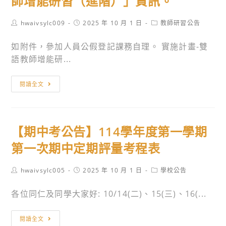
師增能研習（進階）」資訊。
奇
課
蹟
程
Post
Post
Post
hwaivsylc009
2025 年 10 月 1 日
教師研習公告
翻
及
author:
published:
category:
轉
時
如附件，參加人員公假登記課務自理。 實施計畫-雙
人
間
語教師增能研...
生
轉
閱讀全文
知
「114
學
【期中考公告】114學年度第一學期
年
度
第一次期中定期評量考程表
高
級
Post
Post
Post
hwaivsylc005
2025 年 10 月 1 日
學校公告
author:
published:
category:
中
各位同仁及同學大家好: 10/14(二)、15(三)、16(...
等
學
【期
校
閱讀全文