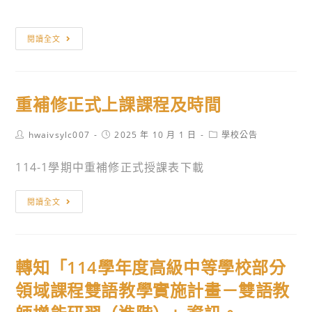
圖
閱讀全文
書
館
10
重補修正式上課課程及時間
月
主
Post
Post
Post
hwaivsylc007
2025 年 10 月 1 日
學校公告
題
author:
published:
category:
書
114-1學期中重補修正式授課表下載
展:
生
重
閱讀全文
命
補
教
修
育
正
~
轉知「114學年度高級中等學校部分
式
創
上
領域課程雙語教學實施計畫－雙語教
造
課