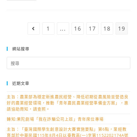
中
部
考
分
公
領
告】
域
1
...
16
17
18
19
Go to the previous page
114
課
學
程
年
網站搜尋
雙
度
語
Search
第
教
for:
一
學
學
實
近期文章
期
施
第
計
主旨：農業部為穩定新進農民經營、降低初期從農風險並營造良
一
好的農業經營環境，推動「青年農民農業經營準備金方案」，惠
畫
次
請協助周知，請查照。
－
期
雙
轉知:果陀劇場「我在詐騙公司上班」青年席位專場
中
語
主旨：「臺灣國際學生創意設計大賽實施要點」第6點，業經教
定
教
育部於中華民國115年8月4日以臺教高(一)字第1152202174A號