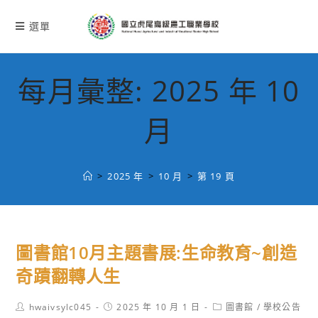
跳
轉
選單
至
主
要
每月彙整: 2025 年 10
內
容
月
>
2025 年
>
10 月
>
第 19 頁
圖書館10月主題書展:生命教育~創造
奇蹟翻轉人生
Post
Post
Post
hwaivsylc045
2025 年 10 月 1 日
圖書館
/
學校公告
author:
published:
category: