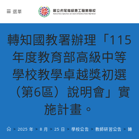
跳
轉
選單
至
主
要
轉知國教署辦理「115
內
容
年度教育部高級中等
學校教學卓越獎初選
（第6區）說明會」實
施計畫。
>
2025 年
>
8 月
>
25 日
>
學校公告
>
教師研習公告
>
轉知