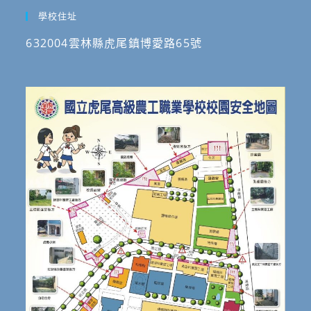
學校住址
632004雲林縣虎尾鎮博愛路65號