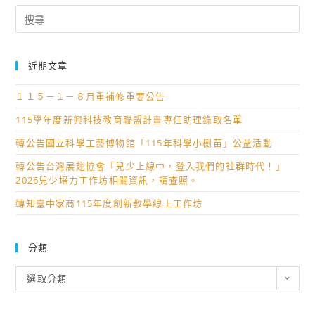
Search
for:
近期文章
１１５－１－８月重補修重要公告
115學年度新興科技教育聯盟計畫專任助理錄取名單
轉公告國立科學工藝博物館「115年科學小樹苗」公益活動
轉公告台灣展翅協會「兒少上線中，登入我們的社群時代！」
2026兒少培力工作坊相關資訊，請查照。
轉知臺中家商115年度創新教學線上工作坊
分類
分
選取分類
類