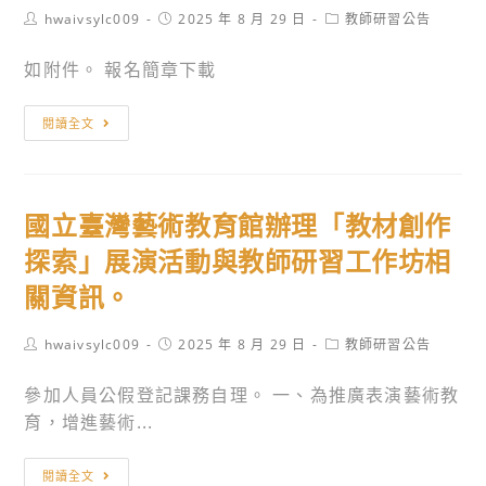
Post
Post
Post
hwaivsylc009
2025 年 8 月 29 日
教師研習公告
author:
published:
category:
如附件。 報名簡章下載
國
閱讀全文
立
陽
明
國立臺灣藝術教育館辦理「教材創作
交
通
探索」展演活動與教師研習工作坊相
大
關資訊。
學
與
Post
Post
Post
hwaivsylc009
2025 年 8 月 29 日
教師研習公告
中
author:
published:
category:
華
參加人員公假登記課務自理。 一、為推廣表演藝術教
國
育，增進藝術...
際
創
國
閱讀全文