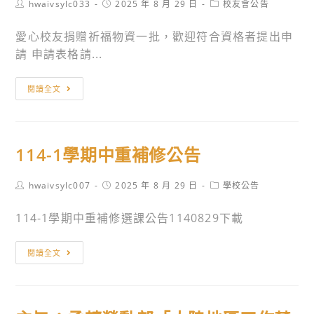
Post
Post
Post
hwaivsylc033
2025 年 8 月 29 日
校友會公告
人
活
立
author:
published:
category:
才
動
臺
愛心校友捐贈祈福物資一批，歡迎符合資格者提出申
培
與
灣
請 申請表格請...
育
教
師
計
師
範
中
閱讀全文
畫」
研
大
元
內
習
學
祈
容
工
辦
福
與
作
理
114-1學期中重補修公告
物
資
坊
114
資
訊。
相
年
Post
Post
Post
hwaivsylc007
2025 年 8 月 29 日
學校公告
申
author:
published:
category:
關
度
請
114-1學期中重補修選課公告1140829下載
資
「Cool
訊。
English
114-
普
閱讀全文
1
技
學
高
期
英