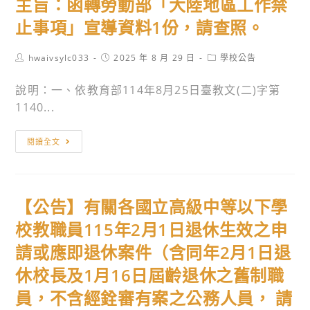
主旨：函轉勞動部「大陸地區工作禁
中
聽
重
止事項」宣導資料1份，請查照。
高
補
手」
修
Post
Post
Post
hwaivsylc033
2025 年 8 月 29 日
學校公告
比
author:
published:
category:
公
賽
說明：一、依教育部114年8月25日臺教文(二)字第
告
辦
1140...
法。
主
閱讀全文
旨：
函
轉
【公告】有關各國立高級中等以下學
勞
動
校教職員115年2月1日退休生效之申
部
請或應即退休案件（含同年2月1日退
「大
休校長及1月16日屆齡退休之舊制職
陸
地
員，不含經銓審有案之公務人員， 請