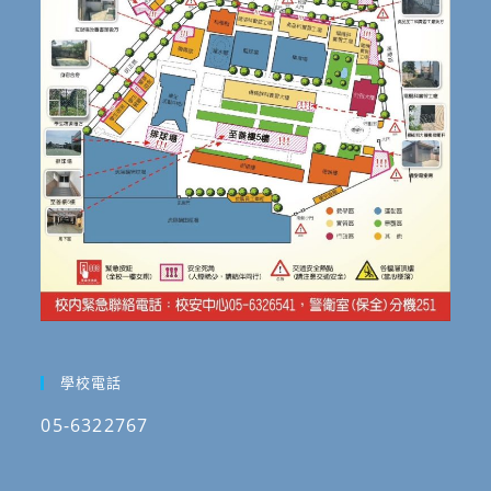
學校電話
05-6322767