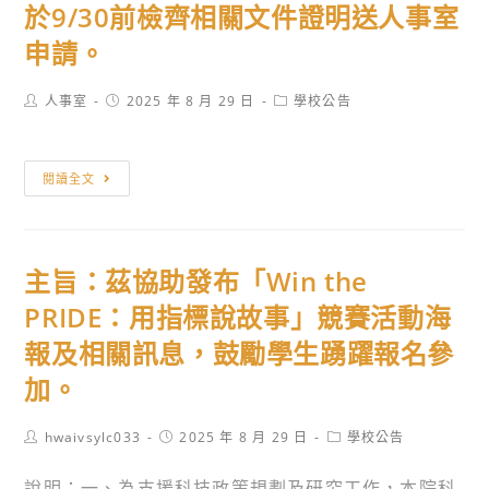
區
於9/30前檢齊相關文件證明送人事室
工
申請。
作
禁
Post
Post
Post
人事室
2025 年 8 月 29 日
學校公告
止
author:
published:
category:
事
項」
【公
閱讀全文
宣
告】
導
有
資
關
料
主旨：茲協助發布「Win the
各
1
國
PRIDE：用指標說故事」競賽活動海
份，
立
報及相關訊息，鼓勵學生踴躍報名參
請
高
加。
查
級
照。
中
Post
Post
Post
hwaivsylc033
2025 年 8 月 29 日
學校公告
等
author:
published:
category:
以
說明：一、為支援科技政策規劃及研究工作，本院科