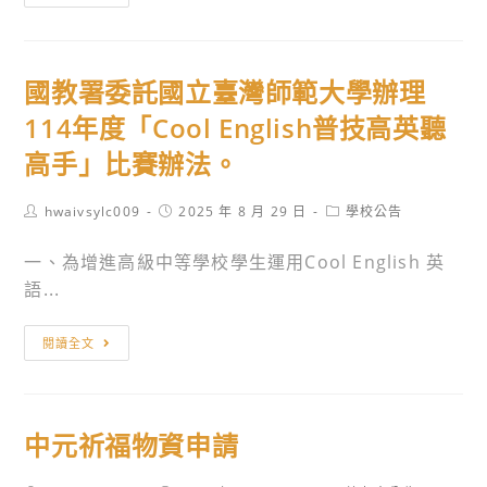
新
立
教
臺
育
灣
國教署委託國立臺灣師範大學辦理
資
藝
源
術
114年度「Cool English普技高英聽
交
教
高手」比賽辦法。
流
育
協
館
Post
Post
Post
hwaivsylc009
2025 年 8 月 29 日
學校公告
會
辦
author:
published:
category:
辦
理
一、為增進高級中等學校學生運用Cool English 英
理
「教
語...
「第
材
二
創
國
閱讀全文
十
作
教
三
探
署
期
索」
委
中元祈福物資申請
中
展
託
學
演
國