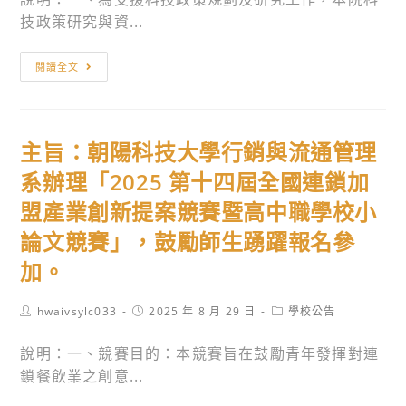
下
技政策研究與資...
學
校
主
閱讀全文
教
旨：
職
茲
員
協
115
主旨：朝陽科技大學行銷與流通管理
助
年
發
系辦理「2025 第十四屆全國連鎖加
2
布
盟產業創新提案競賽暨高中職學校小
月
「Win
1
論文競賽」，鼓勵師生踴躍報名參
the
日
PRIDE：
加。
退
用
休
指
Post
Post
Post
hwaivsylc033
2025 年 8 月 29 日
學校公告
author:
生
published:
category:
標
效
說明：一、競賽目的：本競賽旨在鼓勵青年發揮對連
說
之
鎖餐飲業之創意...
故
申
事」