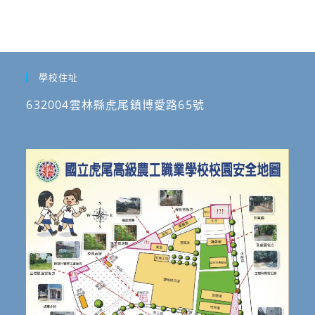
報
件
名
證
參
明
加。
送
學校住址
人
事
632004雲林縣虎尾鎮博愛路65號
室
申
請。