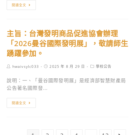
主
請
閱讀全文
競
旨：
或
賽
朝
應
活
陽
即
動
主旨：台灣發明商品促進協會辦理
科
退
海
技
休
「2026曼谷國際發明展」，敬請師生
報
大
案
及
踴躍參加。
學
件
相
行
（含
關
Post
Post
Post
hwaivsylc033
2025 年 8 月 29 日
學校公告
銷
author:
同
published:
category:
訊
與
年
說明：一、「曼谷國際發明展」是經濟部智慧財產局
息，
流
2
公告著名國際發...
鼓
通
月
勵
管
主
1
閱讀全文
學
理
旨：
日
生
系
台
退
踴
辦
灣
休
躍
理
發
校
報