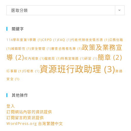
賽
請
銓
分
選取分類
暨
師
審
類
高
生
有
中
踴
案
關鍵字
職
躍
之
114學年度第1學期
學
參
(1)
CRPD
(1)
FAQ
(1)
代收代辦收支情形表
(1)
公務信箱
公
政策及業務宣
校
加。
務
(1)
城鎮韌性
(1)
安全管理
(1)
審查合格者名單
(1)
小
人
導
(2)
簡章
(2)
校內規章
(1)
檔案局
(1)
特教宣導週
(1)
研習
(1)
論
員，
資源班行政助理
(3)
文
請
行事曆
(1)
行程表
(1)
資通
競
於
安全
(1)
賽」，
9/30
鼓
前
其他操作
勵
檢
登入
師
齊
訂閱網站內容的資訊提供
生
相
訂閱留言的資訊提供
踴
關
WordPress.org 台灣繁體中文
躍
文