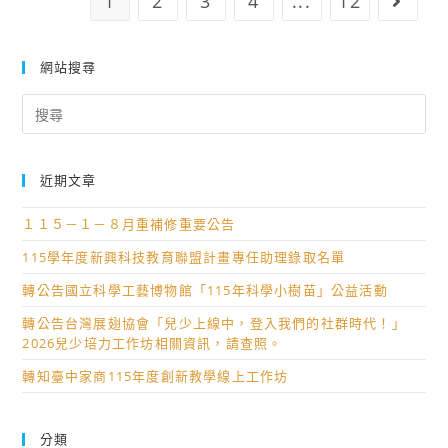
1
2
3
4
...
12
Go to
「2025
明
長
名
第
商
及
參
十
品
1
網站搜尋
加。
四
促
月
Search
屆
進
16
for:
全
協
日
國
會
屆
近期文章
連
辦
齡
鎖
理
退
１１５－１－８月重補修重要公告
加
「2026
休
115學年度新興科技教育聯盟計畫專任助理錄取名單
盟
曼
之
產
谷
舊
轉公告國立科學工藝博物館「115年科學小樹苗」公益活動
業
國
制
轉公告台灣展翅協會「兒少上線中，登入我們的社群時代！」
創
際
職
2026兒少培力工作坊相關資訊，請查照。
新
發
員，
轉知臺中家商115年度創新教學線上工作坊
提
明
不
案
展」，
含
競
敬
經
分類