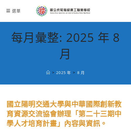
跳
轉
選單
至
主
要
每月彙整: 2025 年 8
內
容
月
>
2025 年
>
8 月
國立陽明交通大學與中華國際創新教
育資源交流協會辦理「第二十三期中
學人才培育計畫」內容與資訊。