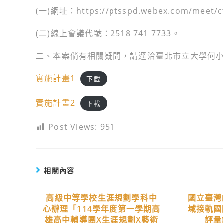
(一)網址：https://ptsspd.webex.com/meet/
(二)線上會議代號：2518 741 7733。
二、本案倘有相關疑問，請逕洽臺北市立大學何小姐，聯
實施計畫1
下載
實施計畫2
下載
Post Views:
951
相關內容
高級中等學校生涯規劃學科中
國立臺灣
心辦理「114學年度第一學期高
域接軌國
雄高中輔導團X生涯規劃X藝術
評量