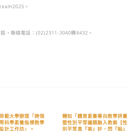
cteam2025。
絡電話：(02)2311-3040轉8432。
師範大學辦理「跨領
轉知「體育素養導向教學評量
際科學素養指標教學
暨性別平等議題融入教案【性
設計工作坊」。
別平等真『美』好，閃『躲』