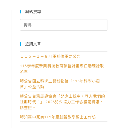
饋工作坊」及「114年新世代校長創新領導學術研討會」相關資訊。
網站搜尋
Search
for:
近期文章
１１５－１－８月重補修重要公告
115學年度新興科技教育聯盟計畫專任助理錄取
名單
寫
轉公告國立科學工藝博物館「115年科學小樹
苗」公益活動
轉公告台灣展翅協會「兒少上線中，登入我們的
社群時代！」 2026兒少培力工作坊相關資訊，
請查照。
轉知臺中家商115年度創新教學線上工作坊