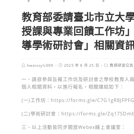
>
2025 年
>
8 月
>
25 日
>
學校公告
>
教師研習公告
教育部委請臺北市立大學
授課與專業回饋工作坊」
導學術研討會」相關資
Post
Post
Post
hwaivsylc009
2025 年 8 月 25 日
教師研習公告
author:
published:
category:
一、請欲參與旨揭工作坊及研討會之學校教育人員，逕
個人相關資料，以進行報名，相關連結如下：
(一)工作坊：https://forms.gle/C7G1gR8JFPF
(二)學術研討會：https://forms.gle/Zq17SDm
三、以上活動皆同步開放Webex線上會議室：