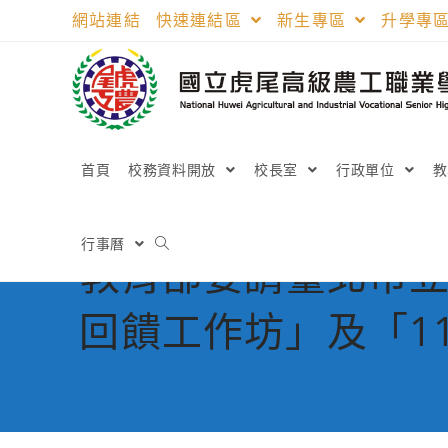
跳
網站連結
快速連結區
新生專區
升學專
轉
至
主
要
內
容
首頁
校務資料開放
校長室
行政單位
行事曆
教育部委請臺北市立
回饋工作坊」及「1