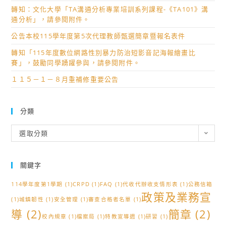
轉知：文化大學「TA溝通分析專業培訓系列課程-《TA101》溝
通分析」，請參閱附件。
公告本校115學年度第5次代理教師甄選簡章暨報名表件
轉知「115年度數位網路性別暴力防治短影音記海報繪畫比
賽」，鼓勵同學踴躍參與，請參閱附件。
１１５－１－８月重補修重要公告
分類
分
選取分類
類
關鍵字
114學年度第1學期
(1)
CRPD
(1)
FAQ
(1)
代收代辦收支情形表
(1)
公務信箱
政策及業務宣
(1)
城鎮韌性
(1)
安全管理
(1)
審查合格者名單
(1)
導
(2)
簡章
(2)
校內規章
(1)
檔案局
(1)
特教宣導週
(1)
研習
(1)