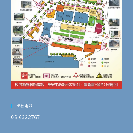
學校電話
05-6322767