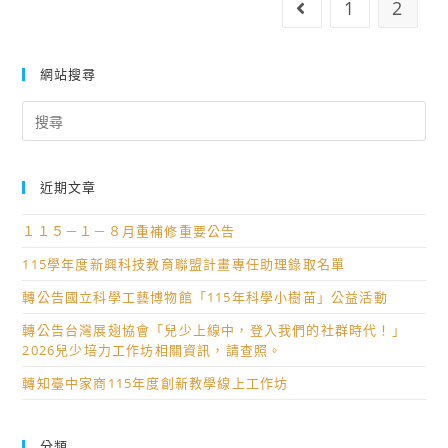
1
2
Go to the previ
年
計
中
客
畫-
等
語
生
學
網站搜尋
認
活
校
Search
證
畫
性
for:
加
市
別
強
集
平
班
教
近期文章
等
(9
師
教
１１５－１－８月重補修重要公告
月)。
研
育
習
115學年度新興科技教育聯盟計畫專任助理錄取名單
資
營」。
源
轉公告國立科學工藝博物館「115年科學小樹苗」公益活動
中
轉公告台灣展翅協會「兒少上線中，登入我們的社群時代！」
心
2026兒少培力工作坊相關資訊，請查照。
113
轉知臺中家商115年度創新教學線上工作坊
學
年
度
分類