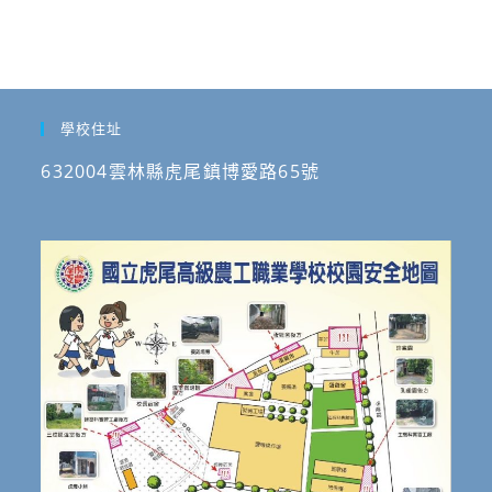
示
例
共
計
學校住址
37
件，
632004雲林縣虎尾鎮博愛路65號
請
教
師
參
考
運
用。