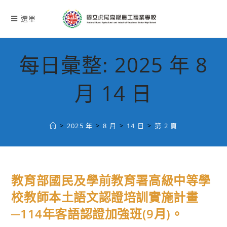
跳
轉
選單
至
主
要
每日彙整: 2025 年 8
內
容
月 14 日
>
2025 年
>
8 月
>
14 日
>
第 2 頁
教育部國民及學前教育署高級中等學
校教師本土語文認證培訓實施計畫
─114年客語認證加強班(9月)。