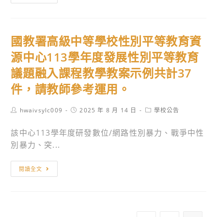
等
立
學
虎
校
尾
國教署高級中等學校性別平等教育資
教
科
師
技
源中心113學年度發展性別平等教育
本
大
議題融入課程教學教案示例共計37
土
學
件，請教師參考運用。
語
辦
文
理
Post
Post
Post
hwaivsylc009
2025 年 8 月 14 日
學校公告
認
「114
author:
published:
category:
證
學
該中心113學年度研發數位/網路性別暴力、戰爭中性
培
年
別暴力、突...
訓
度
實
廣
國
閱讀全文
施
達
教
計
游
署
畫
於
高
─114
藝
級