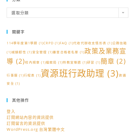
發
分
選取分類
展
類
性
別
關鍵字
平
114學年度第1學期
等
(1)
CRPD
(1)
FAQ
(1)
代收代辦收支情形表
(1)
公務信箱
政策及業務宣
教
(1)
城鎮韌性
(1)
安全管理
(1)
審查合格者名單
(1)
育
導
(2)
簡章
(2)
校內規章
(1)
檔案局
(1)
特教宣導週
(1)
研習
(1)
議
資源班行政助理
(3)
題
行事曆
(1)
行程表
(1)
資通
融
安全
(1)
入
課
其他操作
程
登入
教
訂閱網站內容的資訊提供
學
訂閱留言的資訊提供
教
WordPress.org 台灣繁體中文
案