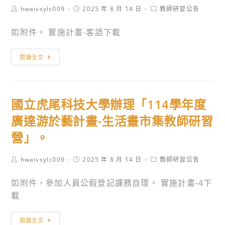
Post
Post
Post
hwaivsylc009
2025 年 8 月 14 日
教師研習公告
author:
published:
category:
如附件。 實施計畫-客語下載
教
閱讀全文
育
部
國
國立虎尾科技大學辦理「114學年度
民
及
廣達游於藝計畫-生活畫市集教師研習
學
營」。
前
教
Post
Post
Post
hwaivsylc009
2025 年 8 月 14 日
教師研習公告
育
author:
published:
category:
署
如附件，參加人員公假登記課務自理。 實施計畫-4下
高
載
級
中
國
閱讀全文