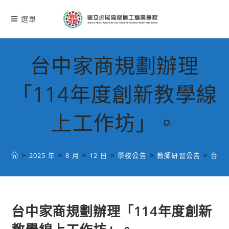
跳
轉
選單
至
主
要
台中家商規劃辦理
內
容
「114年度創新教學線
上工作坊」。
>
2025 年
>
8 月
>
12 日
>
學校公告
>
教師研習公告
>
台中
台中家商規劃辦理「114年度創新