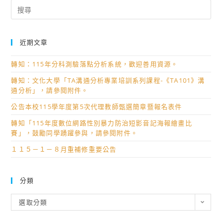
Search
for:
近期文章
轉知：115年分科測驗落點分析系統，歡迎善用資源。
轉知：文化大學「TA溝通分析專業培訓系列課程-《TA101》溝
通分析」，請參閱附件。
公告本校115學年度第5次代理教師甄選簡章暨報名表件
轉知「115年度數位網路性別暴力防治短影音記海報繪畫比
賽」，鼓勵同學踴躍參與，請參閱附件。
１１５－１－８月重補修重要公告
分類
分
選取分類
類