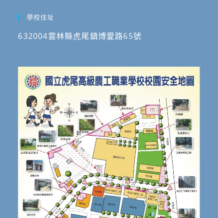
學校住址
632004雲林縣虎尾鎮博愛路65號