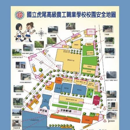
民
族
議
題
融
入
教
學
之
教
師
踴
躍
報
名
參
加。