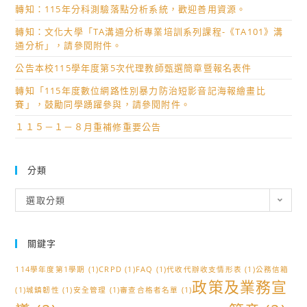
度
辦
觀
轉知：115年分科測驗落點分析系統，歡迎善用資源。
師
位
教
理
該
踴
員
轉知：文化大學「TA溝通分析專業培訓系列課程-《TA101》溝
案
之
所
躍
工
通分析」，請參閱附件。
示
「2025
「勞
報
家
公告本校115學年度第5次代理教師甄選簡章暨報名表件
例
海
安
名
屬
系
洋
加
轉知「115年度數位網路性別暴力防治短影音記海報繪畫比
參
符
賽」，鼓勵同學踴躍參與，請參閱附件。
列
專
衛
加，
合
工
業
體
１１５－１－８月重補修重要公告
請
資
作
人
驗
查
格
坊
才
館」，
照。
者
分類
－
培
請
報
現
育
查
分
名
選取分類
類
代
論
照。
參
國
壇」
加，
關鍵字
家
相
請
角
關
查
114學年度第1學期
(1)
CRPD
(1)
FAQ
(1)
代收代辦收支情形表
(1)
公務信箱
色
資
政策及業務宣
照。
(1)
城鎮韌性
(1)
安全管理
(1)
審查合格者名單
(1)
與
訊。