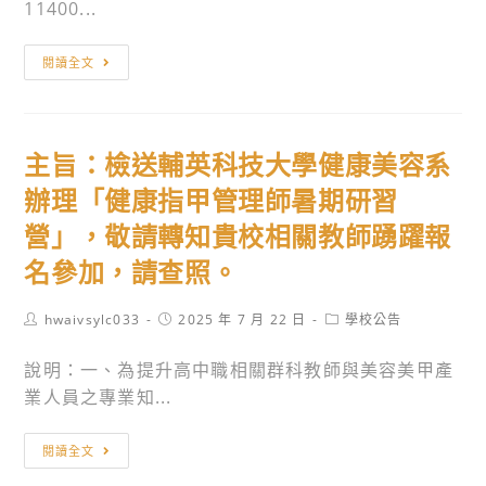
11400...
廣
級
教
測
主
閱讀全文
育
驗
旨：
中
日
勞
心
期，
動
承
請
主旨：檢送輔英科技大學健康美容系
部
辦
同
勞
辦理「健康指甲管理師暑期研習
勞
學
動
動
營」，敬請轉知貴校相關教師踴躍報
踴
及
部
躍
名參加，請查照。
職
勞
報
業
動
考。
Post
Post
Post
hwaivsylc033
2025 年 7 月 22 日
學校公告
安
author:
發
published:
category:
全
展
說明：一、為提升高中職相關群科教師與美容美甲產
衛
署
業人員之專業知...
生
就
研
主
業
閱讀全文
究
旨：
培