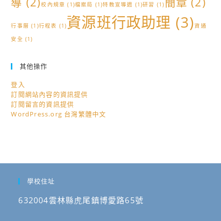
導
(2)
簡章
(2)
原
校內規章
(1)
檔案局
(1)
特教宣導週
(1)
研習
(1)
住
資源班行政助理
(3)
行事曆
(1)
行程表
(1)
資通
民
安全
(1)
族
復
振
其他操作
運
登入
動，
訂閱網站內容的資訊提供
請
訂閱留言的資訊提供
WordPress.org 台灣繁體中文
關
心
全
民
原
教
學校住址
及
632004雲林縣虎尾鎮博愛路65號
原
住