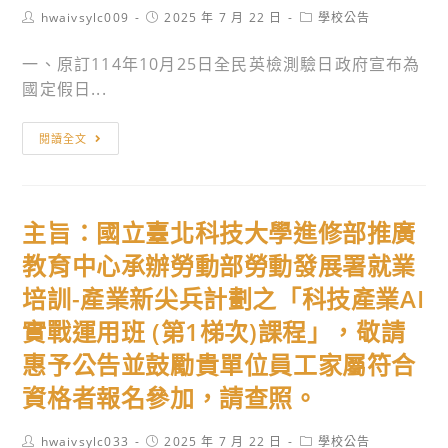
Post
Post
Post
hwaivsylc009
2025 年 7 月 22 日
學校公告
author:
published:
category:
一、原訂114年10月25日全民英檢測驗日政府宣布為
國定假日...
因
閱讀全文
應
行
政
主旨：國立臺北科技大學進修部推廣
院
人
教育中心承辦勞動部勞動發展署就業
事
培訓-產業新尖兵計劃之「科技產業AI
行
實戰運用班 (第1梯次)課程」，敬請
政
總
惠予公告並鼓勵貴單位員工家屬符合
處
資格者報名參加，請查照。
公
布
Post
Post
Post
hwaivsylc033
2025 年 7 月 22 日
學校公告