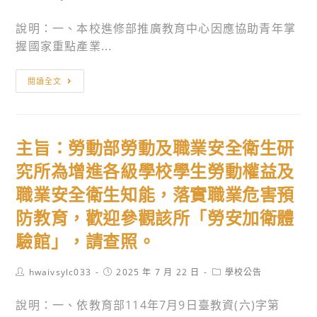
author:
新
published:
category:
增
說明：一、本校進修部推廣教育中心因應協助青年掌
國
握國家重點產業...
定
主
假
閱讀全文
旨：
日，
國
爰
立
調
主旨：勞動部勞動及職業安全衛生研
臺
整
北
「全
究所為增進各級學校學生勞動權益及
科
民
職業安全衛生知能，落實職業危害預
技
英
防教育，歡迎參觀該所「勞安加衛體
大
檢」
學
驗館」，請查照。
初
進
級
修
與
Post
Post
Post
hwaivsylc033
2025 年 7 月 22 日
學校公告
author:
published:
category:
部
中
說明：一、依教育部114年7月9日臺教資(六)字第
推
高