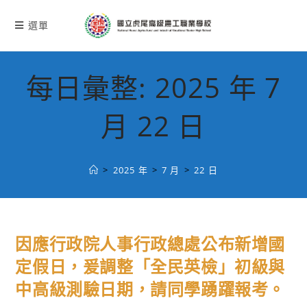
跳
轉
選單
至
主
要
每日彙整: 2025 年 7
內
容
月 22 日
>
2025 年
>
7 月
>
22 日
因應行政院人事行政總處公布新增國
定假日，爰調整「全民英檢」初級與
中高級測驗日期，請同學踴躍報考。