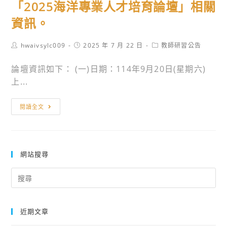
子
全
「2025海洋專業人才培育論壇」相關
甲
班
高
衛
管
資訊。
(第
級
生
理
1
中
知
師
梯
Post
Post
Post
hwaivsylc009
2025 年 7 月 22 日
教師研習公告
學
author:
能，
published:
category:
暑
次)
歷
落
論壇資訊如下： (一)日期：114年9月20日(星期六)
期
課
史
實
上...
研
程」，
學
職
習
敬
科
轉
業
閱讀全文
營」，
請
中
知
危
敬
惠
心
國
害
請
予
參
立
預
轉
公
與
臺
網站搜尋
防
知
告
辦
灣
教
貴
並
Search
理
海
育，
for:
校
鼓
114
洋
歡
相
勵
學
大
迎
關
貴
近期文章
年
學
參
教
單