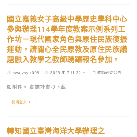
所
檢
訓-
為
送
產
增
國立嘉義女子高級中學歷史學科中心
輔
業
進
英
新
參與辦理114學年度教案示例系列工
各
科
尖
作坊－現代國家角色與原住民族復振
級
技
兵
學
運動，請關心全民原教及原住民族議
大
計
校
學
題融入教學之教師踴躍報名參加。
劃
學
健
之
生
康
「科
Post
Post
Post
hwaivsylc009
2025 年 7 月 22 日
教師研習公告
author:
勞
published:
category:
美
技
動
如附件。 實施計畫-9下載
容
產
權
系
業
國
益
閱讀全文
辦
AI
立
及
理
實
嘉
職
「健
戰
義
業
康
運
轉知國立臺灣海洋大學辦理之
女
安
指
用