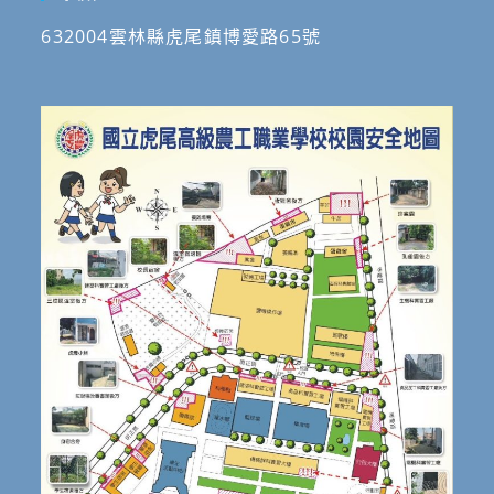
632004雲林縣虎尾鎮博愛路65號