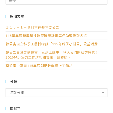
for:
近期文章
１１５－１－８月重補修重要公告
115學年度新興科技教育聯盟計畫專任助理錄取名單
轉公告國立科學工藝博物館「115年科學小樹苗」公益活動
轉公告台灣展翅協會「兒少上線中，登入我們的社群時代！」
2026兒少培力工作坊相關資訊，請查照。
轉知臺中家商115年度創新教學線上工作坊
分類
分
選取分類
類
關鍵字