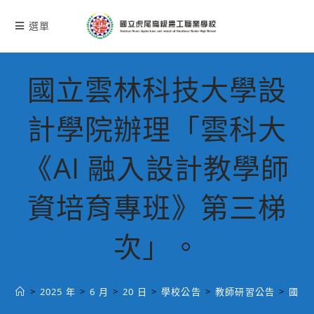
跳
轉
選單
至
主
要
國立雲林科技大學設
內
容
計學院辦理「雲科大
《AI 融入設計教學師
資培育專班》第三梯
次」。
>
2025 年
>
6 月
>
20 日
>
學校公告
>
教師研習公告
>
國立