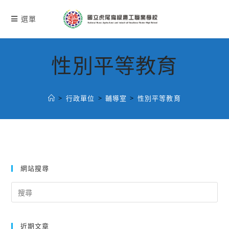
跳
轉
選單
至
主
要
性別平等教育
內
容
>
行政單位
>
輔導室
>
性別平等教育
網站搜尋
Search
for:
近期文章