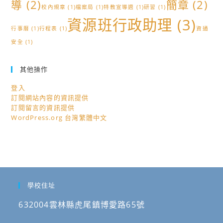
導
(2)
簡章
(2)
校內規章
(1)
檔案局
(1)
特教宣導週
(1)
研習
(1)
資源班行政助理
(3)
行事曆
(1)
行程表
(1)
資通
安全
(1)
其他操作
登入
訂閱網站內容的資訊提供
訂閱留言的資訊提供
WordPress.org 台灣繁體中文
學校住址
632004雲林縣虎尾鎮博愛路65號