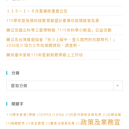
１１５－１－８月重補修重要公告
115學年度新興科技教育聯盟計畫專任助理錄取名單
轉公告國立科學工藝博物館「115年科學小樹苗」公益活動
轉公告台灣展翅協會「兒少上線中，登入我們的社群時代！」
2026兒少培力工作坊相關資訊，請查照。
轉知臺中家商115年度創新教學線上工作坊
分類
分
選取分類
類
關鍵字
114學年度第1學期
(1)
CRPD
(1)
FAQ
(1)
代收代辦收支情形表
(1)
公務信箱
政策及業務宣
(1)
城鎮韌性
(1)
安全管理
(1)
審查合格者名單
(1)