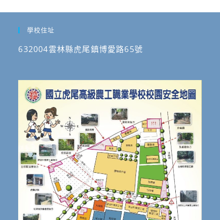
學校住址
632004雲林縣虎尾鎮博愛路65號