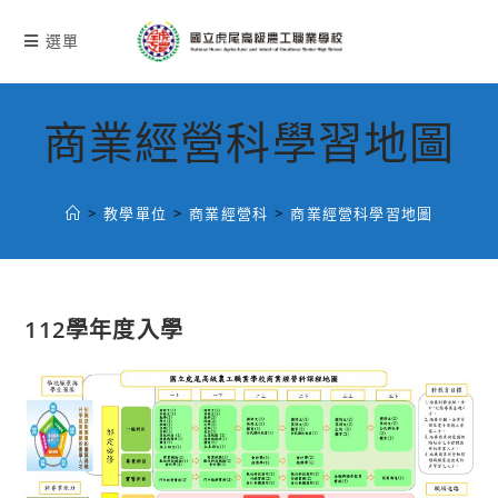
跳
轉
選單
至
主
要
商業經營科學習地圖
內
容
>
教學單位
>
商業經營科
>
商業經營科學習地圖
112學年度入學