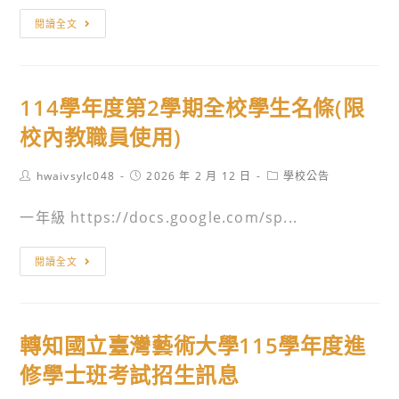
學
轉
生
閱讀全文
申
知
資
請
教
訊
入
育
￼
學
114學年度第2學期全校學生名條(限
部
管
國
校內教職員使用)
道
民
內
及
Post
Post
Post
hwaivsylc048
2026 年 2 月 12 日
學校公告
設
author:
published:
category:
學
有
一年級 https://docs.google.com/sp...
前
「飛
教
鳶
114
育
閱讀全文
組」
學
署
招
年
115
生，
度
學
轉知國立臺灣藝術大學115學年度進
係
第
年
以
2
修學士班考試招生訊息
度
扶
學
「原