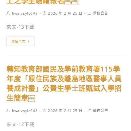
上之學生踴躍報名￼￼
文
115
不
學
Post
Post
Post
hwaivsylc048
2026 年 2 月 25 日
學校公告
author:
published:
category:
利
年
來文-13下載
相
度
關
「高
轉
閱讀全文
招
齡
知
生
產
國
資
業
立
訊
經
轉知教育部國民及學前教育署115學
臺
￼
營
北
年度「原住民族及離島地區醫事人員
學
大
士
養成計畫」公費生學士班甄試入學招
學
原
生簡章￼
115
住
學
民
Post
Post
Post
hwaivsylc048
2026 年 2 月 25 日
學校公告
年
author:
專
published:
category:
度
班」
來文-12下載
大
招