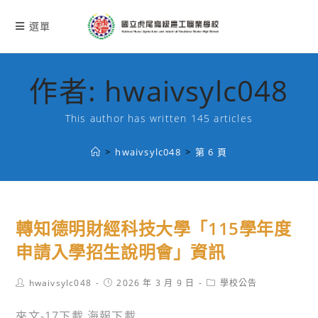
跳
轉
選單
至
主
要
作者:
hwaivsylc048
內
容
This author has written 145 articles
>
hwaivsylc048
>
第 6 頁
轉知德明財經科技大學「115學年度
申請入學招生說明會」資訊
Post
Post
Post
hwaivsylc048
2026 年 3 月 9 日
學校公告
author:
published:
category:
來文-17下載 海報下載