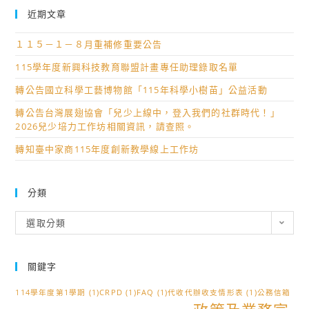
關
學
律
近期文章
資
招
學
訊
生」
系
１１５－１－８月重補修重要公告
￼
簡
原
115學年度新興科技教育聯盟計畫專任助理錄取名單
章
住
轉公告國立科學工藝博物館「115年科學小樹苗」公益活動
分
民
則
專
轉公告台灣展翅協會「兒少上線中，登入我們的社群時代！」
2026兒少培力工作坊相關資訊，請查照。
修
班
訂
學
轉知臺中家商115年度創新教學線上工作坊
事
士
項
班
分類
￼
單
獨
分
選取分類
類
招
生
關鍵字
說
明
114學年度第1學期
(1)
CRPD
(1)
FAQ
(1)
代收代辦收支情形表
(1)
公務信箱
會