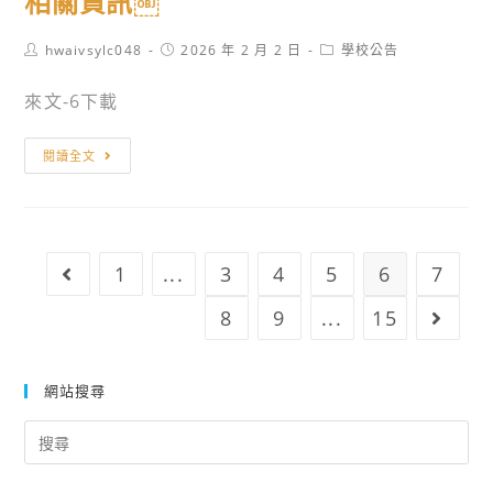
相關資訊￼
研
生
￼
修
委
￼
Post
Post
Post
hwaivsylc048
2026 年 2 月 2 日
學校公告
學
員
author:
published:
category:
士
會
來文-6下載
學
聯
位
合
轉
閱讀全文
學
會
知
程
「115
國
115
學
立
學
年
東
1
...
3
4
5
6
7
Go to the previous page
年
度
華
度
四
大
8
9
...
15
Go to
學
技
學
士
二
115
網站搜尋
班
專
學
招
甄
年
Search
生
選
度
for:
相
入
法