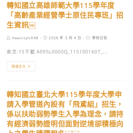
轉知國立高雄師範大學115學年度
學
醫
招
學
「高齡產業經營學士原住民專班」招
生
大
生資訊￼
說
學
明
115
Post
Post
Post
hwaivsylc048
2026 年 3 月 4 日
學校公告
會」
學
author:
published:
category:
資
年
來文-15下載 A095L0000Q_1151001607_...
訊
度
繁
轉
閱讀全文
星
知
推
國
薦、
立
轉知國立臺北大學115學年度大學申
申
高
請
雄
請入學管道內設有「飛鳶組」招生，
入
師
係以扶助弱勢學生入學為理念，請持
學
範
有經濟弱勢證明但面對逆境卻積極向
暨
大
經
學