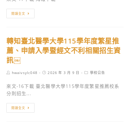
轉
閱讀全文
知
德
明
轉知臺北醫學大學115學年度繁星推
財
經
薦、申請入學暨經文不利相關招生資
科
訊￼
技
大
Post
Post
Post
hwaivsylc048
2026 年 3 月 9 日
學校公告
學
author:
published:
category:
「115
來文-16下載 臺北醫學大學115學年度繁星推薦校系
學
分則招生...
年
度
轉
閱讀全文
申
知
請
臺
入
北