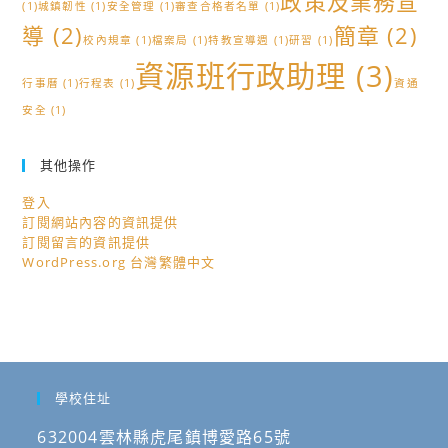
政策及業務宣
(1)
城鎮韌性
(1)
安全管理
(1)
審查合格者名單
(1)
相
導
(2)
簡章
(2)
關
校內規章
(1)
檔案局
(1)
特教宣導週
(1)
研習
(1)
資
資源班行政助理
(3)
行事曆
(1)
行程表
(1)
資通
訊
安全
(1)
￼
其他操作
登入
訂閱網站內容的資訊提供
訂閱留言的資訊提供
WordPress.org 台灣繁體中文
學校住址
632004雲林縣虎尾鎮博愛路65號