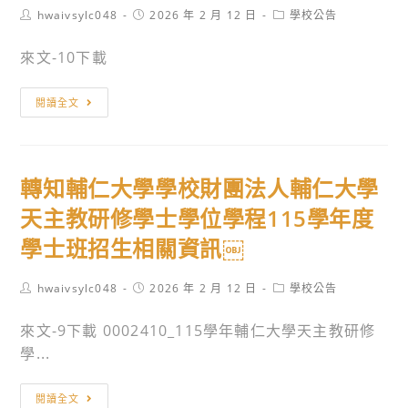
助
期
Post
Post
Post
hwaivsylc048
2026 年 2 月 12 日
學校公告
住
author:
published:
category:
弱
全
民
來文-10下載
勢
校
族
學
學
及
轉
生
生
閱讀全文
離
知
入
名
島
國
學
條
地
立
為
(限
區
轉知輔仁大學學校財團法人輔仁大學
臺
理
校
醫
灣
天主教研修學士學位學程115學年度
念，
內
事
藝
請
教
學士班招生相關資訊￼
人
術
持
職
員
大
有
員
Post
Post
Post
hwaivsylc048
2026 年 2 月 12 日
學校公告
養
學
author:
published:
category:
經
使
成
115
來文-9下載 0002410_115學年輔仁大學天主教研修
濟
用)
計
學
學...
弱
畫」
年
勢
公
度
轉
證
閱讀全文