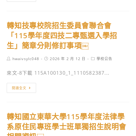
費
進
知
明
生
修
輔
但
學
學
仁
面
士
轉知技專校院招生委員會聯合會
士
大
對
班
班
學
「115學年度四技二專甄選入學招
逆
甄
考
學
境
生」簡章分則修訂事項￼
試
試
校
卻
入
招
財
積
Post
Post
Post
hwaivsylc048
2026 年 2 月 12 日
學校公告
學
生
團
author:
published:
category:
極
招
訊
法
來文-8下載 115A100130_1_1110582387...
向
生
息
人
上
簡
輔
轉
之
閱讀全文
章
仁
知
學
￼
大
技
生
學
專
踴
轉知國立東華大學115學年度法律學
天
校
躍
主
院
系原住民專班學士班單獨招生說明會
報
教
招
名