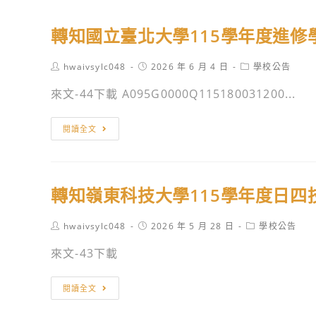
轉知國立臺北大學115學年度進
Post
Post
Post
hwaivsylc048
2026 年 6 月 4 日
學校公告
author:
published:
category:
來文-44下載 A095G0000Q115180031200...
轉
閱讀全文
知
國
立
轉知嶺東科技大學115學年度日四
臺
北
Post
Post
Post
hwaivsylc048
2026 年 5 月 28 日
學校公告
大
author:
published:
category:
學
來文-43下載
115
學
轉
閱讀全文
年
知