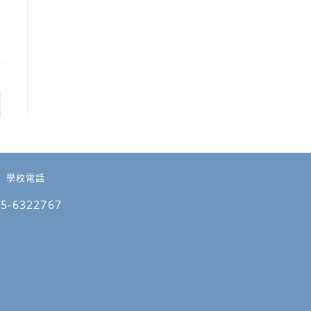
 to the next page
學校電話
05-6322767