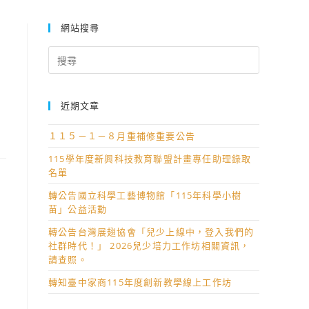
網站搜尋
Search
for:
近期文章
１１５－１－８月重補修重要公告
115學年度新興科技教育聯盟計畫專任助理錄取
名單
轉公告國立科學工藝博物館「115年科學小樹
苗」公益活動
轉公告台灣展翅協會「兒少上線中，登入我們的
社群時代！」 2026兒少培力工作坊相關資訊，
請查照。
轉知臺中家商115年度創新教學線上工作坊