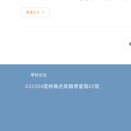
認
招
大
第
生
學
轉
閱讀全文
六
資
115
知
學
訊
學
國
期
年
立
修
度
金
課
進
門
紀
修
大
錄
學
學
自
士
115
學校住址
115
班
學
年
入
年
632004雲林縣虎尾鎮博愛路65號
5
學
度
月
招
進
14
生
修
日
訊
學
10：
息
士
00
班