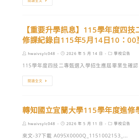
閱讀全文
系，
115
知
辦
學
德
理
年
明
【重要升學訊息】115學年度四
「115
度
財
學
四
經
修課紀錄自115年5月14日10：00
年
技
科
進
進
技
Post
Post
Post
hwaivsylc048
2026 年 5 月 14 日
學校公告
author:
published:
category:
修
修
大
115學年度四技二專甄選入學招生應屆畢業生確認第
部
部
學
獨
單
「115
【重
閱讀全文
立
獨
學
要
招
招
年
升
生
生
度
學
及
訊
甄
轉知國立宜蘭大學115學年度進修
訊
說
息
選
息】
明
暨
Post
Post
Post
hwaivsylc048
2026 年 5 月 11 日
學校公告
115
author:
published:
category:
會」
技
學
來文-37下載 A095X0000Q_1151002153_...
資
優