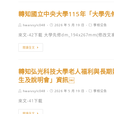
度
嶺
進
東
轉知國立中央大學115年「大學
修
科
學
技
Post
Post
Post
hwaivsylc048
2026 年 5 月 19 日
學校公告
士
大
author:
published:
category:
班
學
來文-42下載 大學先修dm_194x267mm(修改文案)
申
115
請
學
轉
閱讀全文
入
年
知
學
度
國
招
日
立
轉知弘光科技大學老人福利與長期
生
四
中
簡
技
央
生及說明會」資訊￼
章
甄
大
資
選
學
Post
Post
Post
hwaivsylc048
2026 年 5 月 19 日
學校公告
author:
published:
category:
訊
入
115
來文-41下載
學
年
輔
「大
轉
閱讀全文