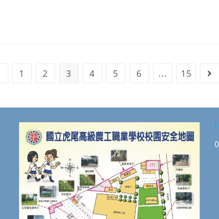
1
2
3
4
5
6
...
15
Go to the previous page
Go