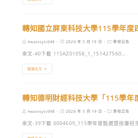
導
學
知
應
先
弘
試
修
光
資
課
轉知國立屏東科技大學115學年度
科
訊
程
技
資
Post
Post
Post
hwaivsylc048
2026 年 5 月 19 日
學校公告
大
author:
published:
category:
訊
學
來文-40下載 115AZ01058_1_151427560...
平
老
臺」
人
轉
閱讀全文
報
福
知
名
利
國
資
與
立
訊
轉知德明財經科技大學「115學
長
屏
期
東
Post
Post
Post
hwaivsylc048
2026 年 5 月 19 日
學校公告
照
科
author:
published:
category:
顧
技
來文-39下載 0004609_115學年度甄選暨技優招生
事
大
業
學
轉