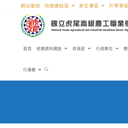
跳
網站連結
快速連結區
新生專區
升學專
轉
至
主
要
內
容
首頁
校務資料開放
校長室
行政單位
行事曆