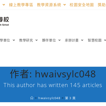
區
線上教學專區
教學資源系統
校園安全地圖
獎
教學單位
教學研究
夥伴單位
承辦計畫
智慧校園
作者:
hwaivsylc048
This author has written 145 articles
>
hwaivsylc048
>
第 3 頁