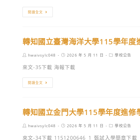
年
訊
招
度
轉
閱讀全文
￼
生
四
知
說
技
國
明
二
立
會」
轉知國立臺灣海洋大學115學年度
專
宜
資
甄
蘭
訊
Post
Post
Post
hwaivsylc048
2026 年 5 月 11 日
學校公告
選
大
author:
published:
category:
入
學
來文-35下載 海報下載
學
115
招
學
轉
閱讀全文
生
年
知
應
度
國
屆
進
立
轉知國立金門大學115學年度進修
畢
修
臺
業
學
灣
Post
Post
Post
hwaivsylc048
2026 年 5 月 11 日
學校公告
生
士
海
author:
published:
category:
確
班
洋
來文-34下載 1151200646_1_甄試入學簡章下載