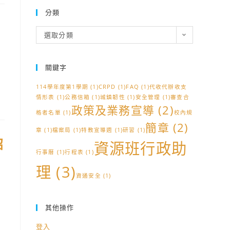
分類
分
選取分類
類
關鍵字
114學年度第1學期
(1)
CRPD
(1)
FAQ
(1)
代收代辦收支
情形表
(1)
公務信箱
(1)
城鎮韌性
(1)
安全管理
(1)
審查合
政策及業務宣導
(2)
格者名單
(1)
校內規
簡章
(2)
章
(1)
檔案局
(1)
特教宣導週
(1)
研習
(1)
招
資源班行政助
行事曆
(1)
行程表
(1)
理
(3)
資通安全
(1)
其他操作
登入