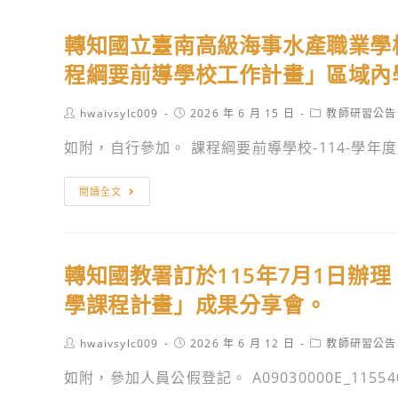
轉知國立臺南高級海事水產職業學
程綱要前導學校工作計畫」區域內
Post
Post
Post
hwaivsylc009
2026 年 6 月 15 日
教師研習公告
author:
published:
category:
如附，自行參加。 課程綱要前導學校-114-學年度成
轉
閱讀全文
知
國
立
轉知國教署訂於115年7月1日辦
臺
南
學課程計畫」成果分享會。
高
級
Post
Post
Post
hwaivsylc009
2026 年 6 月 12 日
教師研習公告
author:
published:
category:
海
如附，參加人員公假登記。 A09030000E_115540.
事