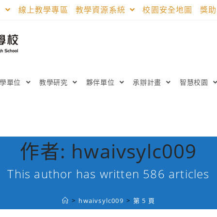
區
線上教學專區
教學資源系統
校園安全地圖
獎
教學單位
教學研究
夥伴單位
承辦計畫
智慧校園
作者:
hwaivsylc009
This author has written 586 articles
>
hwaivsylc009
>
第 5 頁