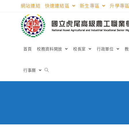
跳
網站連結
快速連結區
新生專區
升學專
轉
至
主
要
內
容
首頁
校務資料開放
校長室
行政單位
行事曆