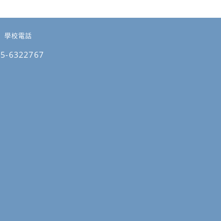
學校電話
05-6322767