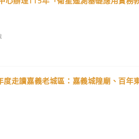
中心辦理115年「衛星遙測基礎應用實務
載
學年度走讀嘉義老城區：嘉義城隍廟、百年