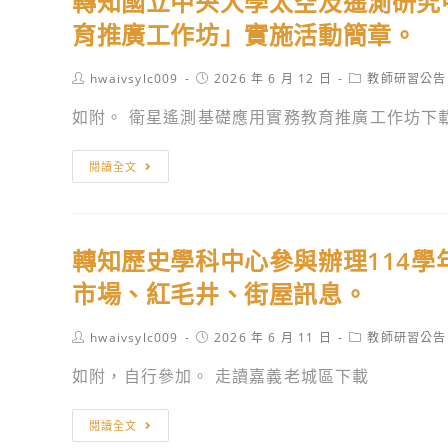
轉知國立中央大學太空及遙測研究
計
署
培
學
學
畫」
委
育推廣工作坊」實施活動簡章。
訓
校
校
成
託
實
間
本
果
國
Post
Post
Post
hwaivsylc009
2026 年 6 月 12 日
教師研習公告
施
的
土
author:
published:
category:
分
立
計
交
如附。 衛星遙測基礎應用實務教育推廣工作坊下
語
享
清
畫
流
文
會。
華
─115
轉
分
教
閱讀全文
大
年
知
享
學
學
臺
國
成
策
辦
灣
立
果
略
理
轉知歷史學科中心參與辦理114
台
中
推
實
「食
語
央
市場、紅毛井、街屋訊息。
廣
踐
農
認
大
訊
研
教
證
學
Post
Post
Post
hwaivsylc009
2026 年 6 月 11 日
教師研習公告
息。
討
育
author:
published:
category:
加
太
會
如附，自行參加。 走讀嘉義老城區下載
百
強
空
─115
寶
班
及
年
轉
箱-
閱讀全文
(7
遙
度
知