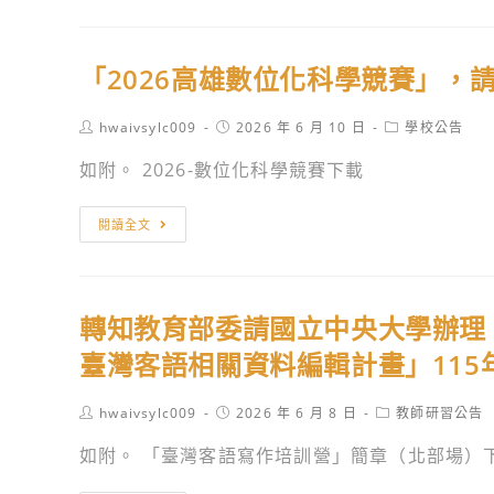
教
月)。
測
實
歷
學
研
施
史
師
究
「2026高雄數位化科學競賽」，
計
學
資
中
畫」。
科
增
心
Post
Post
Post
hwaivsylc009
2026 年 6 月 10 日
學校公告
中
能
author:
published:
category:
辦
心
如附。 2026-數位化科學競賽下載
工
理
參
作
115
與
「2026
坊」。
閱讀全文
年
辦
高
「衛
理
雄
星
114
數
遙
轉知教育部委請國立中央大學辦理「
學
位
測
年
化
臺灣客語相關資料編輯計畫」11
基
度
科
礎
走
學
Post
Post
Post
hwaivsylc009
2026 年 6 月 8 日
教師研習公告
應
author:
published:
category:
讀
競
如附。 「臺灣客語寫作培訓營」簡章（北部場）
用
嘉
賽」，
實
義