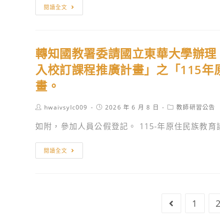
請
轉
務
閱讀全文
老
同
知
教
城
學
教
育
區：
踴
育
推
嘉
躍
轉知國教署委請國立東華大學辦理
部
廣
義
報
委
入校訂課程推廣計畫」之「115
工
城
名
請
作
畫。
隍
參
國
坊」
廟、
加。
立
實
Post
Post
Post
hwaivsylc009
2026 年 6 月 8 日
教師研習公告
百
中
author:
published:
category:
施
年
如附，參加人員公假登記。 115-年原住民族教育議
央
活
東
大
動
市
轉
學
閱讀全文
簡
場、
知
辦
章。
紅
國
理
毛
教
「114
井、
署
年
1
Go to the 
街
委
至