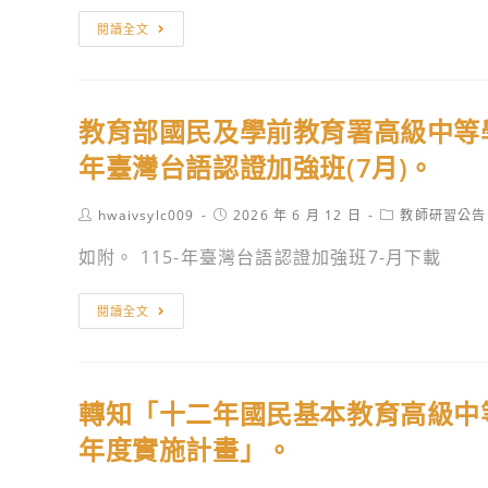
水
轉
閱讀全文
產
知
職
國
業
教
學
教育部國民及學前教育署高級中等
署
校
訂
年臺灣台語認證加強班(7月)。
辦
於
理
115
Post
Post
Post
hwaivsylc009
2026 年 6 月 12 日
教師研習公告
114
author:
published:
category:
年
如附。 115-年臺灣台語認證加強班7-月下載
學
7
年
月
教
度
閱讀全文
1
育
「十
日
部
二
辦
國
年
理
轉知「十二年國民基本教育高級中
民
國
「114
及
年度實施計畫」。
民
學
學
基
年