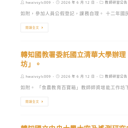
前
Post
Post
Post
hwaivsylc009
2026 年 6 月 12 日
教師研習公告
本
度
author:
published:
category:
教
教
如附，參加人員公假登記，課務自理。 十二年國民
高
育
育
級
署
課
轉
中
閱讀全文
高
程
知
等
級
綱
「十
學
中
要
二
校
等
轉知國教署委託國立清華大學辦理
前
年
實
學
導
國
坊」。
施
校
學
民
跨
教
校
基
Post
Post
Post
hwaivsylc009
2026 年 6 月 12 日
教師研習公告
校
師
author:
published:
category:
工
本
遠
如附。 「食農教育百寶箱」教師師資增能工作坊
本
作
教
距
土
計
育
教
轉
語
閱讀全文
畫」
高
學
知
文
區
級
課
國
認
域
中
程
教
證
內
等