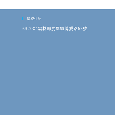
屋
請
116
訊
國
年
息。
立
臺
學校住址
東
灣
華
632004雲林縣虎尾鎮博愛路65號
客
大
語
學
朗
辦
讀
理
文
「115
章
年
徵
度
選
十
暨
二
臺
年
灣
課
客
綱
語
原
相