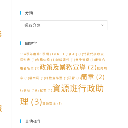
分類
分
選取分類
類
影
關鍵字
114學年度第1學期
(1)
CRPD
(1)
FAQ
(1)
代收代辦收支
情形表
(1)
公務信箱
(1)
城鎮韌性
(1)
安全管理
(1)
審查合
政策及業務宣導
(2)
格者名單
(1)
校內規
簡章
(2)
章
(1)
檔案局
(1)
特教宣導週
(1)
研習
(1)
資源班行政助
行事曆
(1)
行程表
(1)
理
(3)
資通安全
(1)
報
其他操作