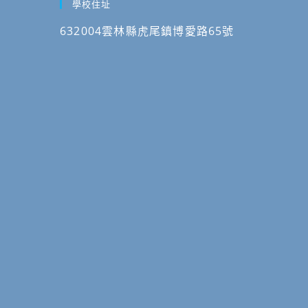
中
學校住址
學
校
同
心
教
辦
學
632004雲林縣虎尾鎮博愛路65號
114
育
理
踴
學
論
114
躍
年
壇」。
學
報
度
年
名
素
度
參
養
前
加。
導
導
向
暨
教
高
學
中
方
優
案
質
課
化
程
計
設
畫-
計
人