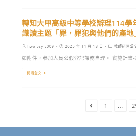
知
時，
舉
普
辦
辦
通
理
「第
轉知大甲高級中等學校辦理114學
型
線
六
高
識讀主題「罪，罪犯與他們的產地
上
屆
級
「英
臺
中
Post
Post
Post
hwaivsylc009
2025 年 11 月 13 日
教師研習公
語
灣
author:
published:
category:
等
課
如附件，參加人員公假登記課務自理。 實施計畫-罪
地
學
採
質
校
英
轉
公
閱讀全文
全
語
知
園
民
(TETE)
大
學
國
授
甲
會
防
課
高
讀
1
...
2
Go to the previ
教
及
級
景
育
雙
中
比
學
語
等
賽」，
科
教
學
請