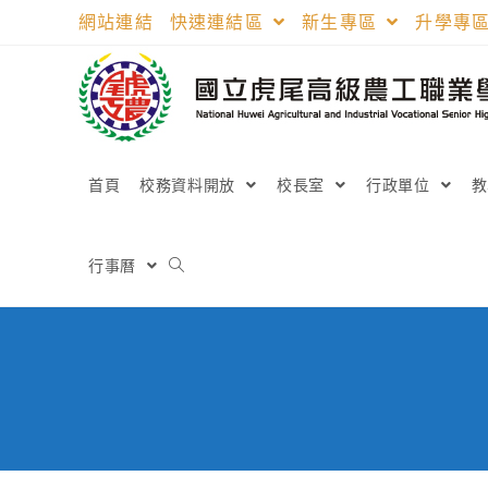
跳
網站連結
快速連結區
新生專區
升學專
轉
至
主
要
內
容
首頁
校務資料開放
校長室
行政單位
行事曆