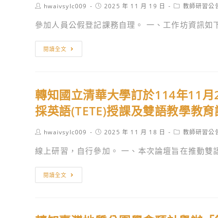
訊
的
Post
Post
Post
hwaivsylc009
2025 年 11 月 19 日
教師研習公
教
高
息。
author:
published:
category:
家》
師
級
參加人員公假登記課務自理。 一、工作坊資訊如下： 
觀
參
中
影
加
等
轉
閱讀全文
與
本
以
知
議
土
下
高
題
語
學
中
討
轉知國立清華大學訂於114年11月
能
校
雙
論」
力
轉
語
採英語(TETE)授課及雙語教學教
研
認
型
課
習。
證
正
程
Post
Post
Post
hwaivsylc009
2025 年 11 月 18 日
教師研習公
author:
published:
category:
中
義
有
線上研習，自行參加。 一、本次論壇旨在推動雙語
高
教
效
級
育
教
轉
閱讀全文
以
教
學
知
上
案
實
國
報
徵
體
立
名
選
工