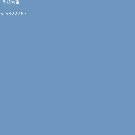
學校電話
05-6322767