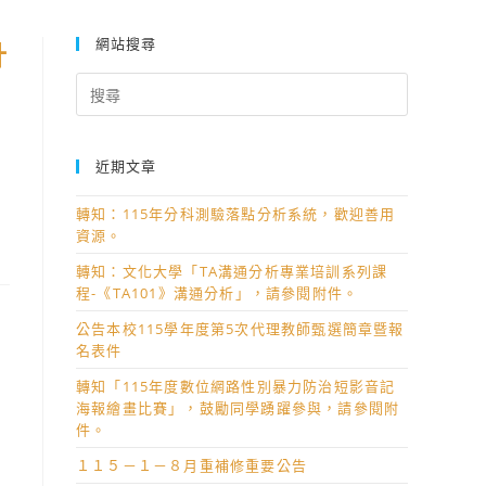
網站搜尋
計
Search
for:
近期文章
轉知：115年分科測驗落點分析系統，歡迎善用
資源。
轉知：文化大學「TA溝通分析專業培訓系列課
程-《TA101》溝通分析」，請參閱附件。
公告本校115學年度第5次代理教師甄選簡章暨報
名表件
轉知「115年度數位網路性別暴力防治短影音記
海報繪畫比賽」，鼓勵同學踴躍參與，請參閱附
件。
１１５－１－８月重補修重要公告