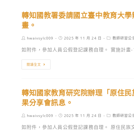
轉知國教署委請國立臺中教育大學
畫。
Post
Post
Post
hwaivsylc009
2025 年 11 月 24 日
教師研習公
author:
published:
category:
如附件，參加人員公假登記課務自理。 實施計畫-11
轉
閱讀全文
知
國
教
轉知國家教育研究院辦理「原住民
署
委
果分享會訊息。
請
國
Post
Post
Post
hwaivsylc009
2025 年 11 月 24 日
教師研習公
author:
published:
category:
立
如附件，參加人員公假登記課務自理。 原住民族文
臺