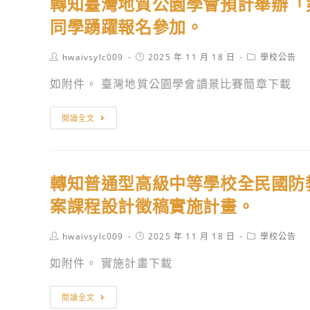
轉知臺灣地質公園學會預計舉辦「
清
費」
計
作
華
同學踴躍報名參加。
相
畫。
坊
大
關
資
學
Post
Post
Post
hwaivsylc009
2025 年 11 月 18 日
學校公告
事
訊。
author:
published:
category:
訂
宜。
如附件。 臺灣地質公園學會讀景比賽簡章下載
於
114
轉
閱讀全文
年
知
11
臺
月
灣
27
轉知普通型高級中等學校全民國防教
地
日
質
案課程設計徵稿實施計畫。
上
公
午
園
Post
Post
Post
hwaivsylc009
2025 年 11 月 18 日
學校公告
9
author:
published:
category:
學
如附件。 實施計畫下載
時
會
至
預
轉
12
閱讀全文
計