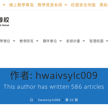
區
線上教學專區
教學資源系統
校園安全地圖
獎
教學單位
教學研究
夥伴單位
承辦計畫
智慧校園
作者:
hwaivsylc009
This author has written 586 articles
>
hwaivsylc009
>
第 32 頁