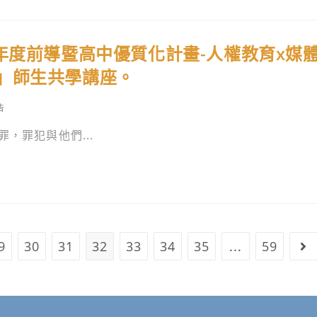
年度前導暨高中優質化計畫-人權教育x媒
」師生共學講座。
告
，罪犯與他們...
9
30
31
32
33
34
35
...
59
ous page
Go