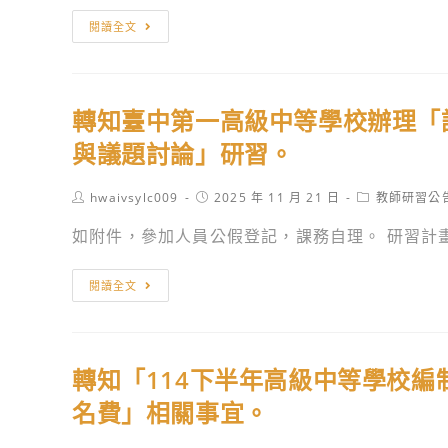
中
轉
閱讀全文
教
知
育
國
大
家
學
轉知臺中第一高級中等學校辦理「
教
辦
育
與議題討論」研習。
理
研
「114
究
Post
Post
Post
hwaivsylc009
2025 年 11 月 21 日
教師研習公
年
author:
published:
category:
院
如附件，參加人員公假登記，課務自理。 研習計
度
辦
原
理
轉
住
閱讀全文
「原
知
民
住
臺
族
民
中
教
族
轉知「114下半年高級中等學校
第
育
文
一
名費」相關事宜。
論
化
高
壇」
資