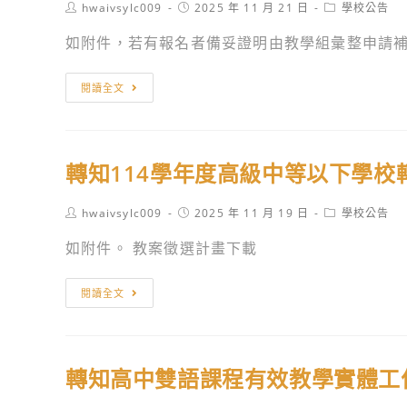
級
Post
Post
Post
hwaivsylc009
2025 年 11 月 21 日
學校公告
實
產
author:
published:
category:
中
施
如附件，若有報名者備妥證明由教學組彙整申請補助。
教
等
計
師
學
畫。
轉
培
閱讀全文
校
知
育
辦
「114
暨
理
下
推
「記
轉知114學年度高級中等以下學
半
廣
錄
年
課
流
Post
Post
Post
hwaivsylc009
2025 年 11 月 19 日
學校公告
高
程
author:
published:
category:
離
級
如附件。 教案徵選計畫下載
計
與
中
畫」
希
等
轉
成
閱讀全文
望
學
知
果
─《你
校
114
分
的
編
學
享
國，
轉知高中雙語課程有效教學實體工
制
年
會
我
內
度