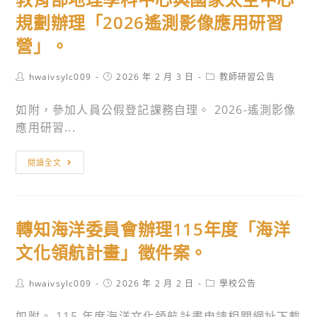
教
研
教
規劃辦理「2026遙測影像應用研習
師
習-
育
參
夢
營」。
中
考
的
心
運
N
Post
Post
Post
hwaivsylc009
2026 年 2 月 3 日
教師研習公告
115
author:
published:
category:
用
次
年
如附，參加人員公假登記課務自理。 2026-遙測影像
於
方
度
應用研習...
環
工
鳥
境
作
類
教
教
坊」
閱讀全文
調
育
育
場
查
部
教
次
及
地
學。
表。
轉知海洋委員會辦理115年度「海洋
地
理
質
學
文化領航計畫」徵件案。
礦
科
物
中
Post
Post
Post
hwaivsylc009
2026 年 2 月 2 日
學校公告
author:
published:
category:
研
心
如附。 115-年度海洋文化領航計畫申請相關網址下載