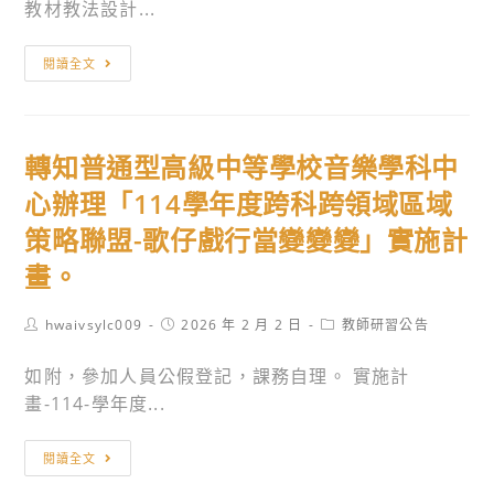
研
教材教法設計...
航
習
計
轉
營」。
閱讀全文
畫」
知
徵
陽
件
明
案。
轉知普通型高級中等學校音樂學科中
高
級
心辦理「114學年度跨科跨領域區域
中
策略聯盟-歌仔戲行當變變變」實施計
等
畫。
學
校
Post
Post
Post
hwaivsylc009
2026 年 2 月 2 日
教師研習公告
數
author:
published:
category:
位
如附，參加人員公假登記，課務自理。 實施計
前
畫-114-學年度...
導
計
轉
閱讀全文
畫、
知