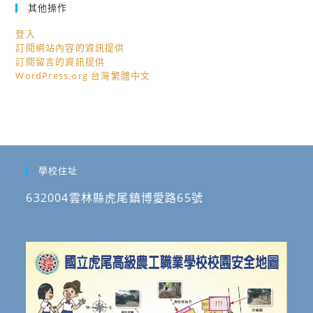
理
其他操作
當
「114
變
登入
學
變
訂閱網站內容的資訊提供
年
訂閱留言的資訊提供
變」
雙
WordPress.org 台灣繁體中文
實
語
施
X
計
社
畫。
會
情
學校住址
緒
632004雲林縣虎尾鎮博愛路65號
學
習
X
桌
遊
牌
卡：