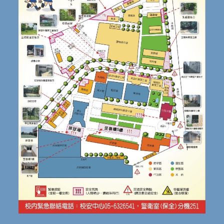
創
意
教
材
教
法
設
計
與
實
務
工
作
坊」
實
施
計
畫。