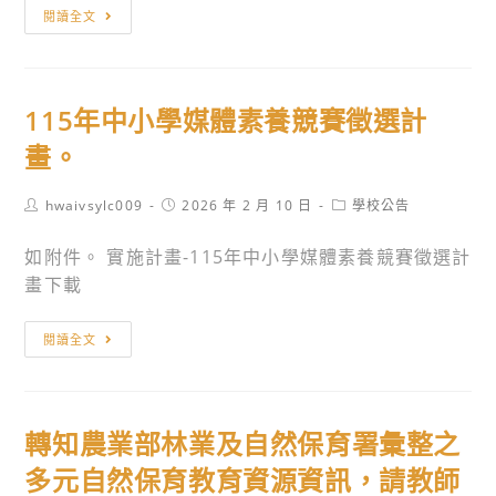
教
轉
閱讀全文
學
知
核
國
心
家
115年中小學媒體素養競賽徵選計
學
人
校」、
權
畫。
「適
博
性
物
Post
Post
Post
hwaivsylc009
2026 年 2 月 10 日
學校公告
author:
published:
category:
教
館
如附件。 實施計畫-115年中小學媒體素養競賽徵選計
學
辦
畫下載
基
理
地
「115
115
學
年
閱讀全文
年
校」
人
中
及
權
小
「適
故
轉知農業部林業及自然保育署彙整之
學
性
事
媒
多元自然保育教育資源資訊，請教師
教
車