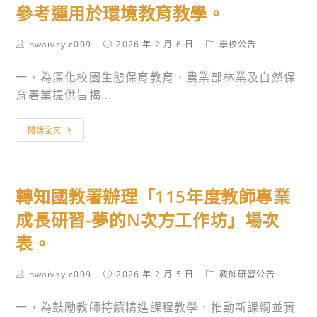
體
學
－
參考運用於環境教育教學。
素
教
全
養
材
國
Post
Post
Post
hwaivsylc009
2026 年 2 月 6 日
學校公告
競
author:
published:
category:
開
校
賽
一、為深化校園生態保育教育，農業部林業及自然保
發
園
徵
育署業提供旨揭...
中
巡
選
心
迴
計
轉
學
活
閱讀全文
畫。
知
校」
動」
農
聯
資
業
合
訊。
轉知國教署辦理「115年度教師專業
部
甄
林
成長研習-夢的N次方工作坊」場次
選
業
計
表。
及
畫。
自
Post
Post
Post
hwaivsylc009
2026 年 2 月 5 日
教師研習公告
然
author:
published:
category:
保
一、為鼓勵教師持續精進課程教學，推動新課綱並實