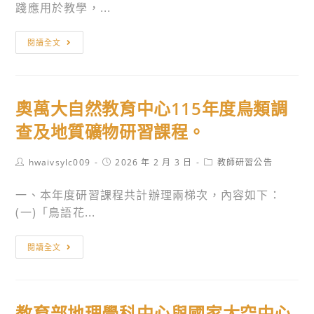
育
踐應用於教學，...
署
彙
轉
閱讀全文
整
知
之
國
多
教
奧萬大自然教育中心115年度鳥類調
元
署
自
辦
查及地質礦物研習課程。
然
理
保
「115
Post
Post
Post
hwaivsylc009
2026 年 2 月 3 日
教師研習公告
author:
published:
category:
育
年
一、本年度研習課程共計辦理兩梯次，內容如下：
教
度
(一)「鳥語花...
育
教
資
師
奧
源
專
閱讀全文
萬
資
業
大
訊，
成
自
請
長
教育部地理學科中心與國家太空中心
然