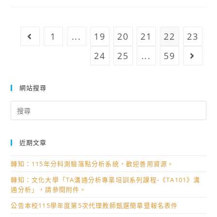
全
普
民
通
國
型
1
...
19
20
21
22
23
Go to the previous page
防
高
教
級
24
25
...
59
Go to
育
中
學
等
科
網站搜尋
學
中
校
Search
心、
音
for:
英
樂
語
學
近期文章
文
科
學
中
轉知：115年分科測驗落點分析系統，歡迎善用資源。
科
心
轉知：文化大學「TA溝通分析專業培訓系列課程-《TA101》溝
中
辦
通分析」，請參閱附件。
心、
理
公告本校115學年度第5次代理教師甄選簡章暨報名表件
體
「114