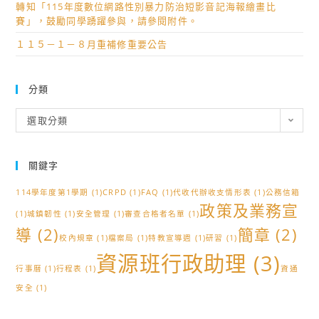
育
轉知「115年度數位網路性別暴力防治短影音記海報繪畫比
學
賽」，鼓勵同學踴躍參與，請參閱附件。
學
年
科
１１５－１－８月重補修重要公告
度
中
跨
心
科
分類
及
跨
健
分
領
選取分類
康
類
域
與
區
護
關鍵字
域
理
策
114學年度第1學期
(1)
CRPD
(1)
FAQ
(1)
代收代辦收支情形表
(1)
公務信箱
學
略
政策及業務宣
(1)
城鎮韌性
(1)
安全管理
(1)
審查合格者名單
(1)
科
聯
導
(2)
簡章
(2)
中
校內規章
(1)
檔案局
(1)
特教宣導週
(1)
研習
(1)
盟-
心
資源班行政助理
(3)
歌
行事曆
(1)
行程表
(1)
聯
資通
仔
合
安全
(1)
戲
辦
行