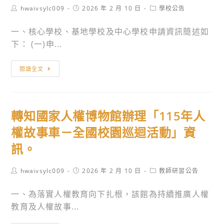
Post
Post
Post
hwaivsylc009
2026 年 2 月 10 日
學校公告
author:
published:
category:
一、核心學校、基地學校及中心學校申請資訊簡述如
下： (一)申...
轉
閱讀全文
知
教
育
轉知國家人權博物館辦理「115年人
部
辦
權故事車－全國校園巡迴活動」資
理
訊。
115
至
Post
Post
Post
hwaivsylc009
2026 年 2 月 10 日
教師研習公告
116
author:
published:
category:
年
一、為落實人權教育向下扎根，該館為持續推廣人權
「適
教育及人權故事...
性