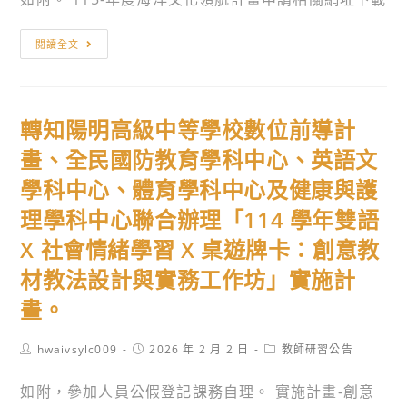
習
與
課
國
轉
程。
家
閱讀全文
知
太
海
空
洋
中
轉知陽明高級中等學校數位前導計
委
心
員
畫、全民國防教育學科中心、英語文
規
會
劃
學科中心、體育學科中心及健康與護
辦
辦
理學科中心聯合辦理「114 學年雙語
理
理
115
X 社會情緒學習 X 桌遊牌卡：創意教
「2026
年
遙
材教法設計與實務工作坊」實施計
度
測
畫。
「海
影
洋
像
Post
Post
Post
hwaivsylc009
2026 年 2 月 2 日
教師研習公告
文
author:
應
published:
category:
化
用
如附，參加人員公假登記課務自理。 實施計畫-創意
領