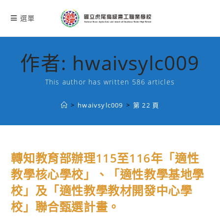
跳
轉
選單
至
主
要
作者:
hwaivsylc009
內
容
This author has written 586 articles
>
hwaivsylc009
>
第 22 頁
轉知教育部辦理115至116年「適性
教學核心學校」、「適性教學基地學
校」及「適性教學教材開發中心學
校」聯合甄選計畫。