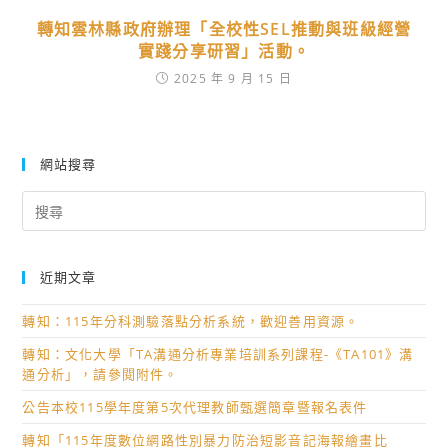
轉知雲林縣政府辦理「全校性SEL推動與班級經營
實踐分享研習」活動。
2025 年 9 月 15 日
網站搜尋
Search
for:
近期文章
轉知：115年分科測驗落點分析系統，歡迎善用資源。
轉知：文化大學「TA溝通分析專業培訓系列課程-《TA101》溝
通分析」，請參閱附件。
公告本校115學年度第5次代理教師甄選簡章暨報名表件
轉知「115年度數位網路性別暴力防治短影音記海報繪畫比