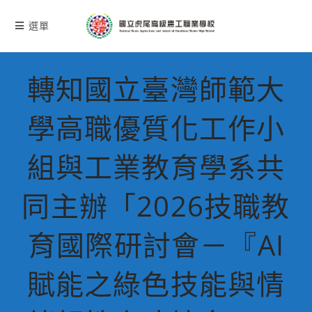
跳
轉
選單
至
主
要
轉知國立臺灣師範大
內
容
學高職優質化工作小
組與工業教育學系共
同主辦「2026技職教
育國際研討會－『AI
賦能之綠色技能與情