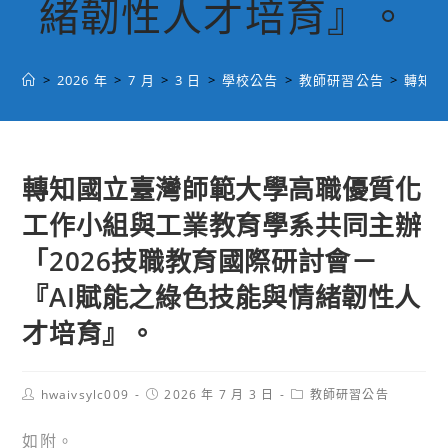
緒韌性人才培育』。
>
2026 年
>
7 月
>
3 日
>
學校公告
>
教師研習公告
>
轉知國
轉知國立臺灣師範大學高職優質化
工作小組與工業教育學系共同主辦
「2026技職教育國際研討會－
『AI賦能之綠色技能與情緒韌性人
才培育』。
Post
Post
Post
hwaivsylc009
2026 年 7 月 3 日
教師研習公告
author:
published:
category:
如附。