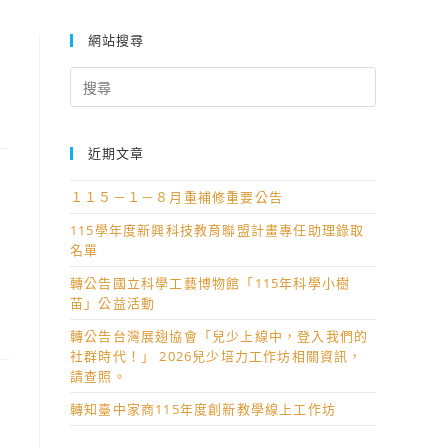
網站搜尋
Search
for:
近期文章
１１５－１－８月重補修重要公告
115學年度新興科技教育聯盟計畫專任助理錄取
名單
轉公告國立科學工藝博物館「115年科學小樹
苗」公益活動
轉公告台灣展翅協會「兒少上線中，登入我們的
社群時代！」 2026兒少培力工作坊相關資訊，
請查照。
轉知臺中家商115年度創新教學線上工作坊