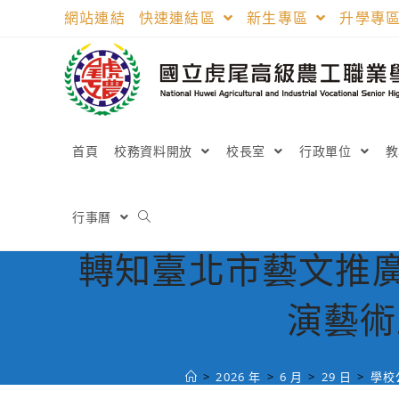
跳
網站連結
快速連結區
新生專區
升學專
轉
至
主
要
內
容
首頁
校務資料開放
校長室
行政單位
行事曆
轉知臺北市藝文推廣
演藝術
>
2026 年
>
6 月
>
29 日
>
學校