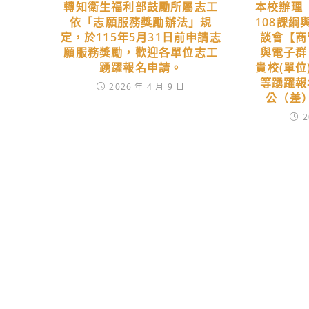
轉知衛生福利部鼓勵所屬志工
本校辦理
依「志願服務獎勵辦法」規
108課
定，於115年5月31日前申請志
談會【商
願服務獎勵，歡迎各單位志工
與電子群
踴躍報名申請。
貴校(單
等踴躍報
2026 年 4 月 9 日
公（差
2