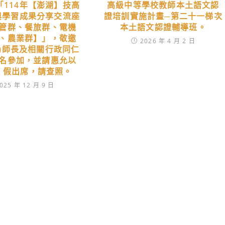
「114年【澎湖】技高
高級中等學校教師本土語文認
綱與學習成果分享交流座
證培訓實施計畫─第二十一梯次
管群、餐旅群、電機
本土語文認證輔導班。
、農業群】」，敬邀
2026 年 4 月 2 日
位)師長及相關行政同仁
名參加，並請惠允以
）假出席，請查照。
025 年 12 月 9 日