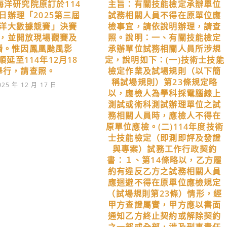
海洋研究院原訂於114
主旨：有關技能檢定承辦單位
2日辦理「2025第三屆
試務相關人員不得在原單位應
洋大數據競賽」決賽
檢事宜，請依說明辦理，請查
，並開放現場觀賽及
照。說明：一、有關技能檢定
播。惟因鳳凰颱風影
承辦單位試務相關人員所涉規
延至114年12月18
定，說明如下：(一)技術士技能
舉行，請查照。
檢定作業及試場規則（以下簡
稱試場規則）第23條規定略
025 年 12 月 17 日
以，應檢人為學科採電腦線上
測試或術科測試辦理單位之試
務相關人員時，應檢人不得在
原單位應檢。(二)114年度技術
士技能檢定（即測即評及發證
與專案）試務工作行政契約
書：１、第14條略以，乙方履
約有違反乙方之試務相關人員
應迴避不得在原單位應檢規定
（試場規則第23條）情形，經
甲方查證屬實，甲方應以書面
通知乙方終止契約或解除契約