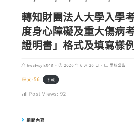
>
2026 年
>
6 月
>
26 日
>
學校公告
>
轉知財團法
轉知財團法人大學入學考
度身心障礙及重大傷病
證明書」格式及填寫樣
Post
Post
Post
hwaivsylc048
2026 年 6 月 26 日
學校公告
author:
published:
category:
來文-56
下載
Post Views:
92
相關內容