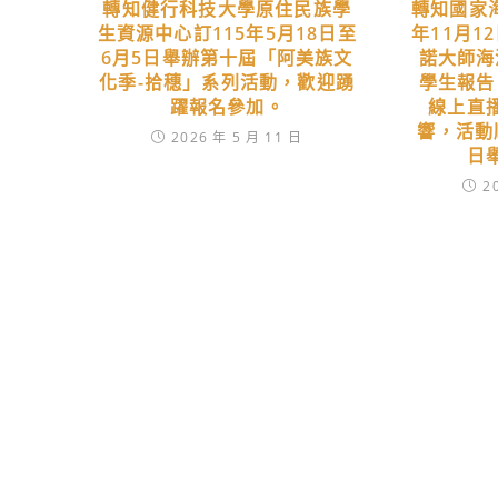
轉知健行科技大學原住民族學
轉知國家
生資源中心訂115年5月18日至
年11月1
6月5日舉辦第十屆「阿美族文
諾大師海
化季-拾穗」系列活動，歡迎踴
學生報告
躍報名參加。
線上直
響，活動順
2026 年 5 月 11 日
日
2