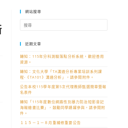
應考服務特殊項目申請診斷證明書」格式及填寫樣例公告￼
網站搜尋
Search
斷
for:
近期文章
轉知：115年分科測驗落點分析系統，歡迎善用
資源。
轉知：文化大學「TA溝通分析專業培訓系列課
程-《TA101》溝通分析」，請參閱附件。
公告本校115學年度第5次代理教師甄選簡章暨報
名表件
轉知「115年度數位網路性別暴力防治短影音記
海報繪畫比賽」，鼓勵同學踴躍參與，請參閱附
件。
１１５－１－８月重補修重要公告