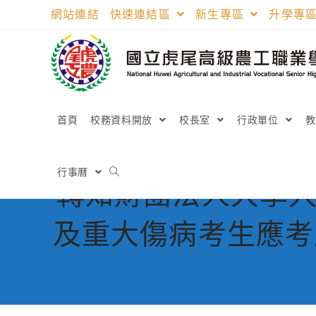
跳
網站連結
快速連結區
新生專區
升學專
轉
至
主
要
內
容
首頁
校務資料開放
校長室
行政單位
行事曆
轉知財團法人大學入
及重大傷病考生應考