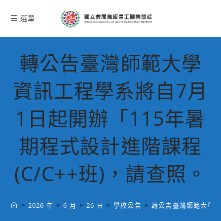
跳
轉
選單
至
主
要
轉公告臺灣師範大學
內
容
資訊工程學系將自7月
1日起開辦「115年暑
期程式設計進階課程
(C/C++班)，請查照。
>
2026 年
>
6 月
>
26 日
>
學校公告
>
轉公告臺灣師範大學資訊