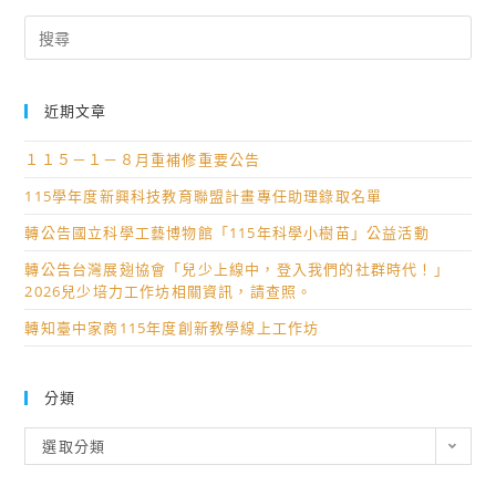
Search
for:
近期文章
１１５－１－８月重補修重要公告
115學年度新興科技教育聯盟計畫專任助理錄取名單
轉公告國立科學工藝博物館「115年科學小樹苗」公益活動
轉公告台灣展翅協會「兒少上線中，登入我們的社群時代！」
2026兒少培力工作坊相關資訊，請查照。
轉知臺中家商115年度創新教學線上工作坊
分類
分
選取分類
類