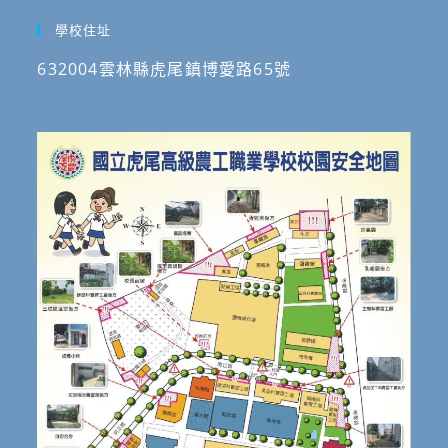
學校住址
632004雲林縣虎尾鎮博愛路65號