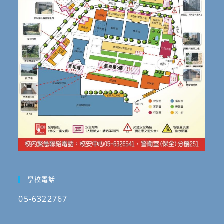
學校電話
05-6322767