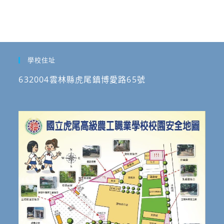
學校住址
632004雲林縣虎尾鎮博愛路65號