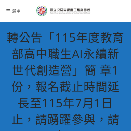
跳
轉
選單
至
主
要
轉公告「115年度教育
內
容
部高中職生AI永續新
世代創造營」簡 章1
份，報名截止時間延
長至115年7月1日
止，請踴躍參與，請