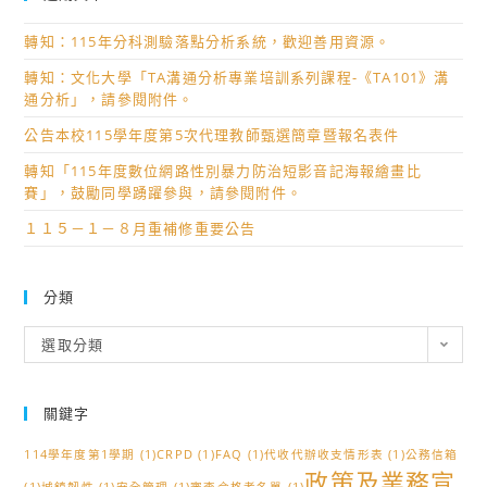
轉知：115年分科測驗落點分析系統，歡迎善用資源。
轉知：文化大學「TA溝通分析專業培訓系列課程-《TA101》溝
通分析」，請參閱附件。
公告本校115學年度第5次代理教師甄選簡章暨報名表件
轉知「115年度數位網路性別暴力防治短影音記海報繪畫比
賽」，鼓勵同學踴躍參與，請參閱附件。
１１５－１－８月重補修重要公告
分類
分
選取分類
類
關鍵字
114學年度第1學期
(1)
CRPD
(1)
FAQ
(1)
代收代辦收支情形表
(1)
公務信箱
政策及業務宣