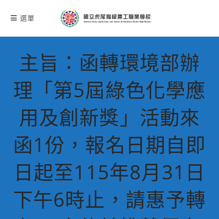
跳
轉
選單
至
主
要
主旨：函轉環境部辦
內
容
理「第5屆綠色化學應
用及創新獎」活動來
函1份，報名日期自即
日起至115年8月31日
下午6時止，請惠予轉