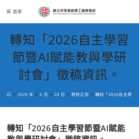
跳
轉
選單
至
主
要
轉知「2026自主學習
內
容
節暨AI賦能教與學研
討會」徵稿資訊。
>
2026 年
>
6 月
>
24 日
>
學校公告
>
轉知「2026自主學
轉知「2026自主學習節暨AI賦能