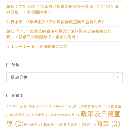
轉知：文化大學「TA溝通分析專業培訓系列課程-《TA101》溝
通分析」，請參閱附件。
公告本校115學年度第5次代理教師甄選簡章暨報名表件
轉知「115年度數位網路性別暴力防治短影音記海報繪畫比
賽」，鼓勵同學踴躍參與，請參閱附件。
１１５－１－８月重補修重要公告
分類
分
選取分類
類
關鍵字
114學年度第1學期
(1)
CRPD
(1)
FAQ
(1)
代收代辦收支情形表
(1)
公務信箱
政策及業務宣
(1)
城鎮韌性
(1)
安全管理
(1)
審查合格者名單
(1)
導
(2)
簡章
(2)
校內規章
(1)
檔案局
(1)
特教宣導週
(1)
研習
(1)