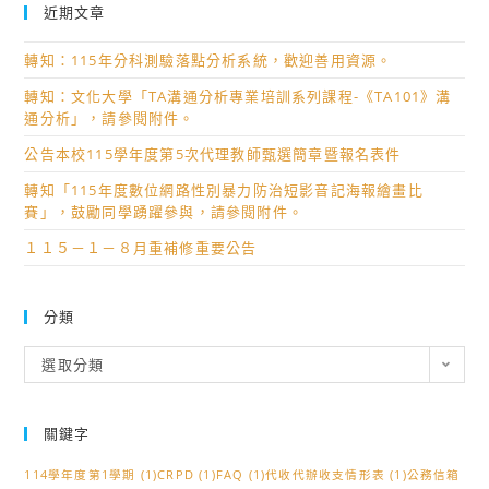
近期文章
轉知：115年分科測驗落點分析系統，歡迎善用資源。
轉知：文化大學「TA溝通分析專業培訓系列課程-《TA101》溝
通分析」，請參閱附件。
公告本校115學年度第5次代理教師甄選簡章暨報名表件
轉知「115年度數位網路性別暴力防治短影音記海報繪畫比
賽」，鼓勵同學踴躍參與，請參閱附件。
１１５－１－８月重補修重要公告
分類
分
選取分類
類
關鍵字
114學年度第1學期
(1)
CRPD
(1)
FAQ
(1)
代收代辦收支情形表
(1)
公務信箱