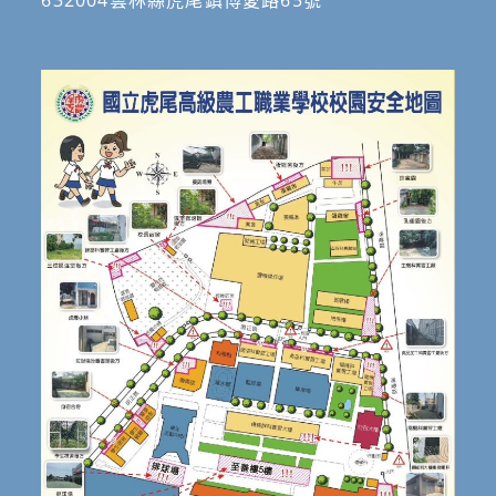
632004雲林縣虎尾鎮博愛路65號