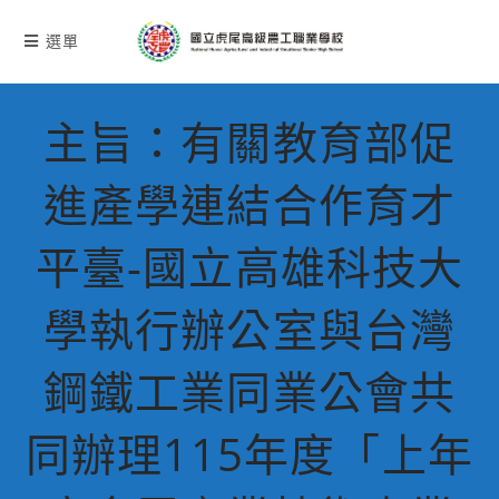
跳
轉
選單
至
主
要
主旨：有關教育部促
內
容
進產學連結合作育才
平臺-國立高雄科技大
學執行辦公室與台灣
鋼鐵工業同業公會共
同辦理115年度「上年