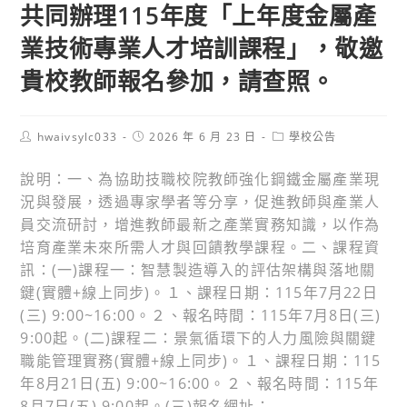
共同辦理115年度「上年度金屬產
業技術專業人才培訓課程」，敬邀
貴校教師報名參加，請查照。
Post
Post
Post
hwaivsylc033
2026 年 6 月 23 日
學校公告
author:
published:
category:
說明：一、為協助技職校院教師強化鋼鐵金屬產業現
況與發展，透過專家學者等分享，促進教師與產業人
員交流研討，增進教師最新之產業實務知識，以作為
培育產業未來所需人才與回饋教學課程。二、課程資
訊：(一)課程一：智慧製造導入的評估架構與落地關
鍵(實體+線上同步)。１、課程日期：115年7月22日
(三) 9:00~16:00。２、報名時間：115年7月8日(三)
9:00起。(二)課程二：景氣循環下的人力風險與關鍵
職能管理實務(實體+線上同步)。１、課程日期：115
年8月21日(五) 9:00~16:00。２、報名時間：115年
8月7日(五) 9:00起。(三)報名網址：