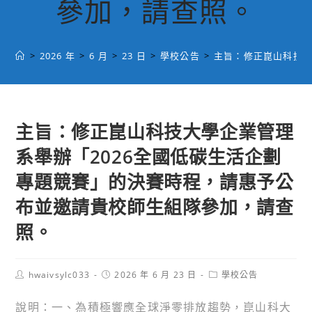
參加，請查照。
>
2026 年
>
6 月
>
23 日
>
學校公告
>
主旨：修正崑山科技大
主旨：修正崑山科技大學企業管理
系舉辦「2026全國低碳生活企劃
專題競賽」的決賽時程，請惠予公
布並邀請貴校師生組隊參加，請查
照。
Post
Post
Post
hwaivsylc033
2026 年 6 月 23 日
學校公告
author:
published:
category:
說明：一、為積極響應全球淨零排放趨勢，崑山科大