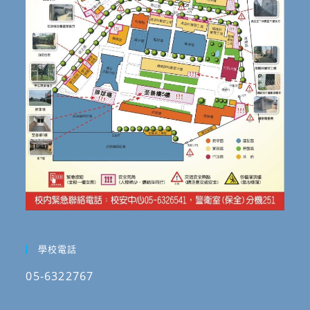
學校電話
05-6322767