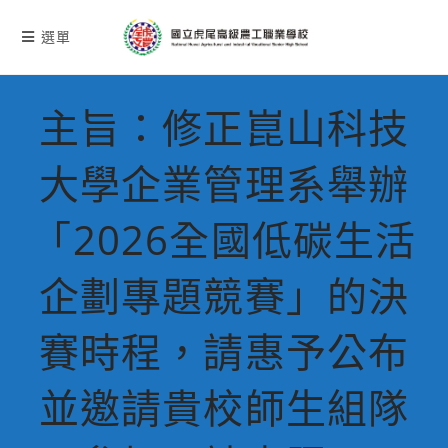
跳
轉
選單
至
主
要
主旨：修正崑山科技
內
容
大學企業管理系舉辦
「2026全國低碳生活
企劃專題競賽」的決
賽時程，請惠予公布
並邀請貴校師生組隊