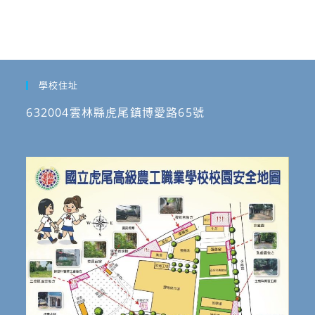
學校住址
632004雲林縣虎尾鎮博愛路65號