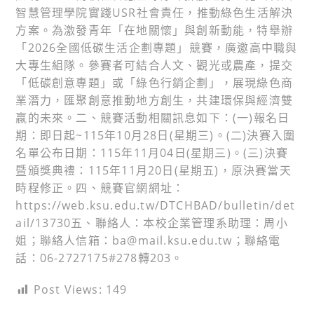
智慧管理學院實踐USR社會責任，推動綠色生活解決
方案。為激發青年「在地關懷」與創新動能，特舉辦
「2026全國低碳生活企劃專題」競賽，廣邀高中職與
大專生組隊。參賽者可結合人文、觀光或農產，提交
「低碳創意專題」或「綠色行銷企劃」，展現綠色商
業潛力，匯聚創意推動地方創生，共建環保與經濟雙
贏的未來。二、競賽活動相關訊息如下：(一)報名日
期：即日起~115年10月28日(星期三)。(二)決賽入圍
名單公布日期：115年11月04日(星期三)。(三)決賽
暨頒獎典禮：115年11月20日(星期五)，原決賽當天
時程修正。四、競賽官網網址：
https://web.ksu.edu.tw/DTCHBAD/bulletin/det
ail/13730五、聯絡人：本校企業管理系助理：周小
姐；聯絡人信箱：ba@mail.ksu.edu.tw；聯絡電
話：06-2727175#278轉203。
Post Views:
149