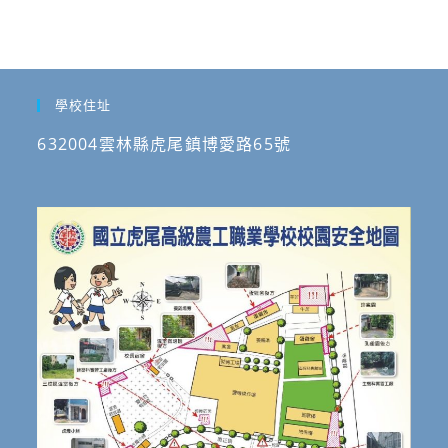
學校住址
632004雲林縣虎尾鎮博愛路65號