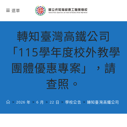
跳
轉
選單
至
主
要
轉知臺灣高鐵公司
內
容
「115學年度校外教學
團體優惠專案」，請
查照。
>
2026 年
>
6 月
>
22 日
>
學校公告
>
轉知臺灣高鐵公司「1