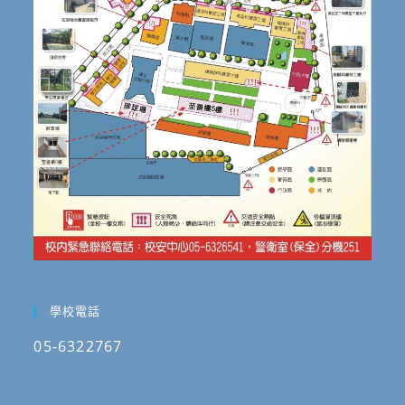
學校電話
05-6322767