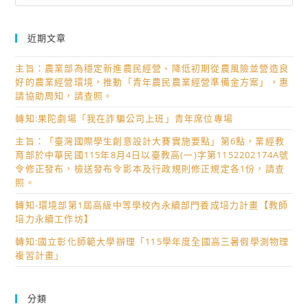
近期文章
主旨：農業部為穩定新進農民經營、降低初期從農風險並營造良
好的農業經營環境，推動「青年農民農業經營準備金方案」，惠
請協助周知，請查照。
轉知:果陀劇場「我在詐騙公司上班」青年席位專場
主旨：「臺灣國際學生創意設計大賽實施要點」第6點，業經教
育部於中華民國115年8月4日以臺教高(一)字第1152202174A號
令修正發布，檢送發布令影本及行政規則修正規定各1份，請查
照。
轉知-環境部第1屆高級中等學校內永續部門養成培力計畫【教師
培力永續工作坊】
轉知:國立彰化師範大學辦理「115學年度全國高三暑假學測物理
複習計畫」
分類