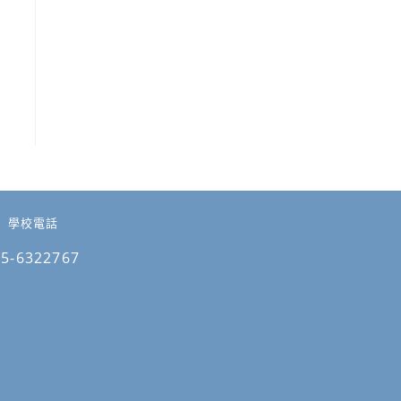
學校電話
05-6322767