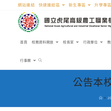
跳
網站連結
快速連結區
新生專區
升學專
轉
至
主
要
內
容
首頁
校務資料開放
校長室
行政單位
行事曆
公告本校
>
2