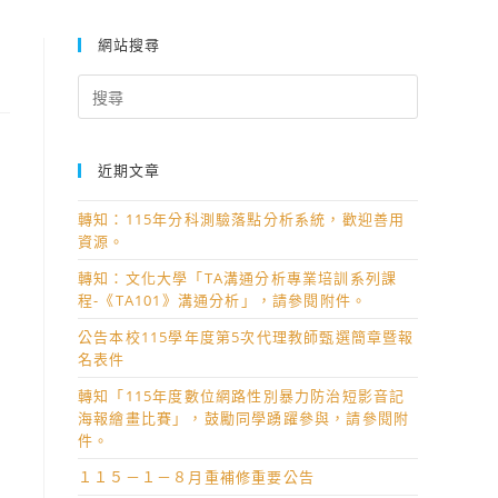
網站搜尋
Search
for:
近期文章
轉知：115年分科測驗落點分析系統，歡迎善用
資源。
轉知：文化大學「TA溝通分析專業培訓系列課
程-《TA101》溝通分析」，請參閱附件。
公告本校115學年度第5次代理教師甄選簡章暨報
名表件
轉知「115年度數位網路性別暴力防治短影音記
海報繪畫比賽」，鼓勵同學踴躍參與，請參閱附
件。
１１５－１－８月重補修重要公告