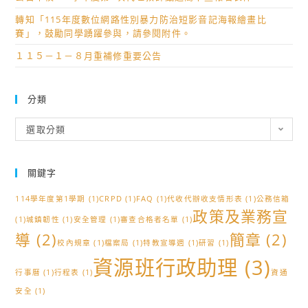
轉知「115年度數位網路性別暴力防治短影音記海報繪畫比
賽」，鼓勵同學踴躍參與，請參閱附件。
１１５－１－８月重補修重要公告
分類
分
選取分類
類
關鍵字
114學年度第1學期
(1)
CRPD
(1)
FAQ
(1)
代收代辦收支情形表
(1)
公務信箱
政策及業務宣
(1)
城鎮韌性
(1)
安全管理
(1)
審查合格者名單
(1)
導
(2)
簡章
(2)
校內規章
(1)
檔案局
(1)
特教宣導週
(1)
研習
(1)
資源班行政助理
(3)
行事曆
(1)
行程表
(1)
資通
安全
(1)