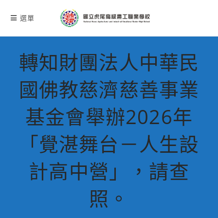
跳
轉
選單
至
主
要
轉知財團法人中華民
內
容
國佛教慈濟慈善事業
基金會舉辦2026年
「覺湛舞台－人生設
計高中營」，請查
照。