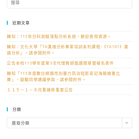
for:
近期文章
轉知：115年分科測驗落點分析系統，歡迎善用資源。
轉知：文化大學「TA溝通分析專業培訓系列課程-《TA101》溝
通分析」，請參閱附件。
公告本校115學年度第5次代理教師甄選簡章暨報名表件
轉知「115年度數位網路性別暴力防治短影音記海報繪畫比
賽」，鼓勵同學踴躍參與，請參閱附件。
１１５－１－８月重補修重要公告
分類
分
選取分類
類