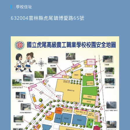
學校住址
632004雲林縣虎尾鎮博愛路65號