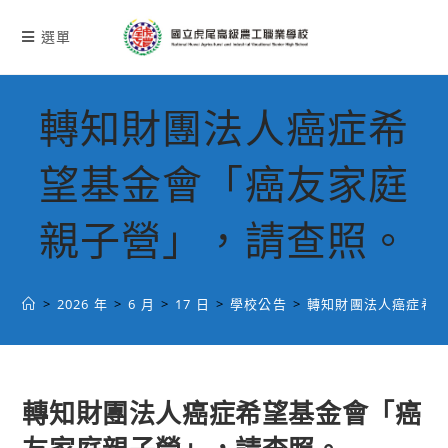
跳
轉
選單
至
主
要
轉知財團法人癌症希
內
容
望基金會「癌友家庭
親子營」，請查照。
>
2026 年
>
6 月
>
17 日
>
學校公告
>
轉知財團法人癌症希
轉知財團法人癌症希望基金會「癌