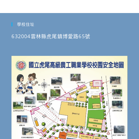
學校住址
632004雲林縣虎尾鎮博愛路65號