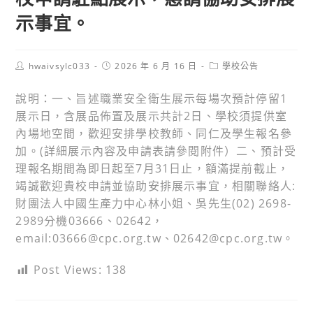
示事宜。
Post
Post
Post
hwaivsylc033
2026 年 6 月 16 日
學校公告
author:
published:
category:
說明：一、旨述職業安全衛生展示每場次預計停留1
展示日，含展品佈置及展示共計2日、學校須提供室
內場地空間，歡迎安排學校教師、同仁及學生報名參
加。(詳細展示內容及申請表請參閱附件）二、預計受
理報名期間為即日起至7月31日止，額滿提前截止，
竭誠歡迎貴校申請並協助安排展示事宜，相關聯絡人:
財團法人中國生產力中心林小姐、吳先生(02) 2698-
2989分機03666、02642，
email:03666@cpc.org.tw、02642@cpc.org.tw。
Post Views:
138