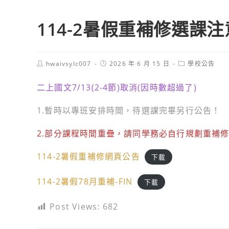
114-2暑假重補修選課
Post
Post
Post
hwaivsylc007
2026 年 6 月 15 日
學校公告
author:
published:
category:
二上國文7/13(2-4節)取消(因時數超過了)
1.暫時以專班安排時間，待選課完畢另行公告！
2.部分課程時間重疊，請同學務必自行規劃重補
114-2暑假重補修網頁公告
下載
114-2暑假78月重補-FIN
下載
Post Views:
682