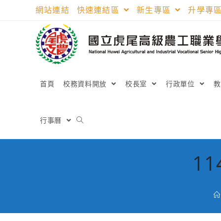
跳
網站連結
快速連結區
新生專區
升學專
轉
至
主
要
內
容
首頁
校務資料開放
校長室
行政單位
行事曆
1