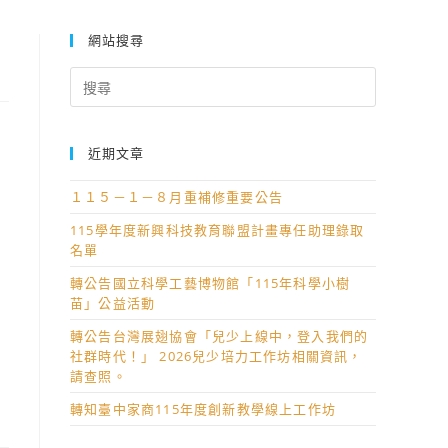
網站搜尋
Search
for:
近期文章
１１５－１－８月重補修重要公告
115學年度新興科技教育聯盟計畫專任助理錄取
名單
轉公告國立科學工藝博物館「115年科學小樹
苗」公益活動
轉公告台灣展翅協會「兒少上線中，登入我們的
社群時代！」 2026兒少培力工作坊相關資訊，
請查照。
轉知臺中家商115年度創新教學線上工作坊