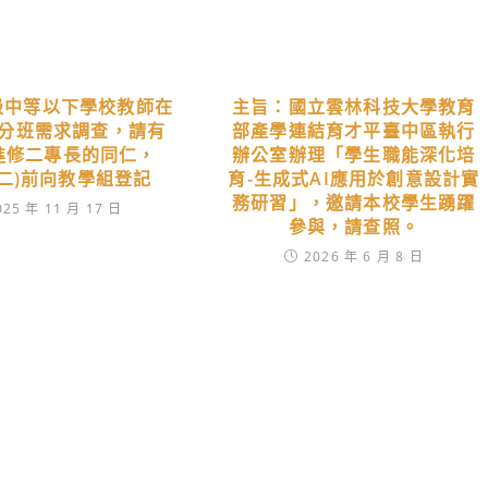
高級中等以下學校教師在
主旨：國立雲林科技大學教育
分班需求調查，請有
部產學連結育才平臺中區執行
進修二專長的同仁，
辦公室辦理「學生職能深化培
8(二)前向教學組登記
育-生成式AI應用於創意設計實
務研習」，邀請本校學生踴躍
025 年 11 月 17 日
參與，請查照。
2026 年 6 月 8 日