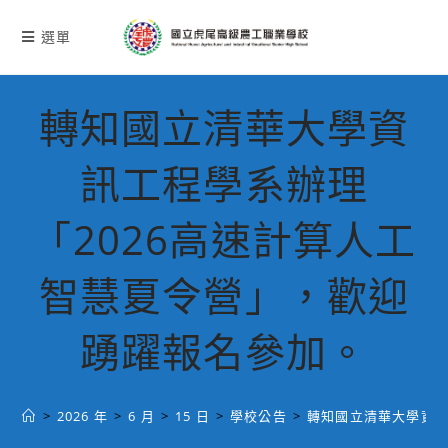
跳
轉
選單
至
主
要
轉知國立清華大學資
內
容
訊工程學系辦理
「2026高速計算人工
智慧夏令營」，歡迎
踴躍報名參加。
>
2026 年
>
6 月
>
15 日
>
學校公告
>
轉知國立清華大學資訊