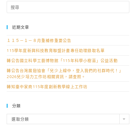
Search
for:
近期文章
１１５－１－８月重補修重要公告
115學年度新興科技教育聯盟計畫專任助理錄取名單
轉公告國立科學工藝博物館「115年科學小樹苗」公益活動
轉公告台灣展翅協會「兒少上線中，登入我們的社群時代！」
2026兒少培力工作坊相關資訊，請查照。
轉知臺中家商115年度創新教學線上工作坊
分類
分
選取分類
類