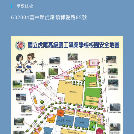
學校住址
632004雲林縣虎尾鎮博愛路65號